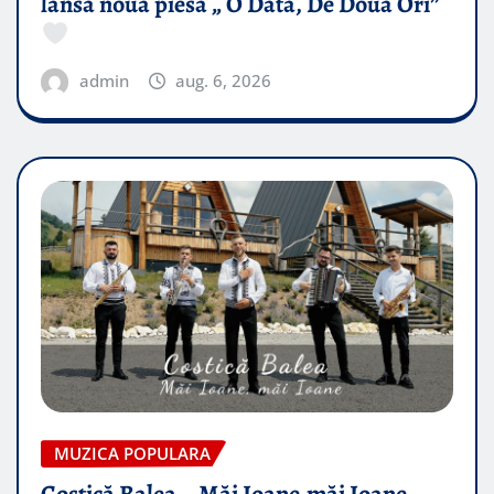
lansa noua piesă „ O Data, De Doua Ori”
admin
aug. 6, 2026
MUZICA POPULARA
Costică Balea – Măi Ioane,măi Ioane