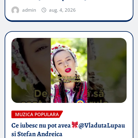
admin
aug. 4, 2026
MUZICA POPULARA
Ce iubesc nu pot avea
​@VladutaLupau
si Stefan Andreica