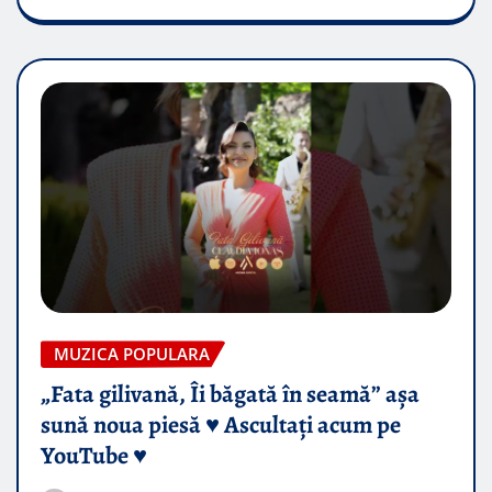
MUZICA POPULARA
„Fata gilivană, Îi băgată în seamă” așa
sună noua piesă ♥️ Ascultați acum pe
YouTube ♥️