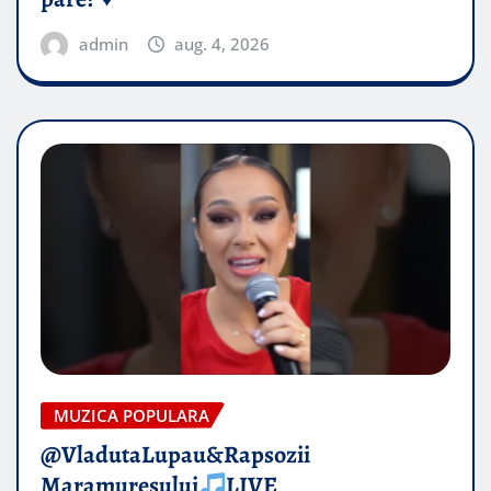
admin
aug. 4, 2026
MUZICA POPULARA
@VladutaLupau&Rapsozii
Maramuresului
LIVE