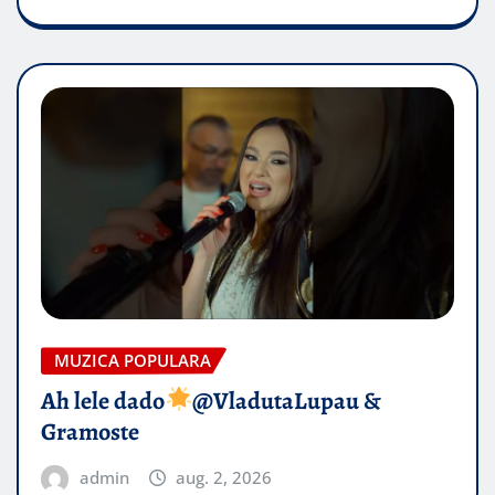
MUZICA POPULARA
Ah lele dado​
@VladutaLupau &
Gramoste
admin
aug. 2, 2026