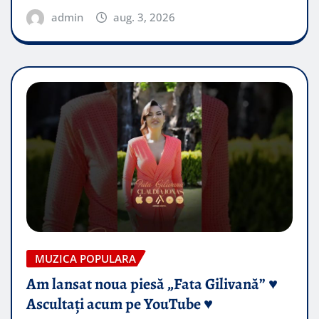
admin
aug. 3, 2026
MUZICA POPULARA
Am lansat noua piesă „Fata Gilivană” ♥️
Ascultați acum pe YouTube ♥️