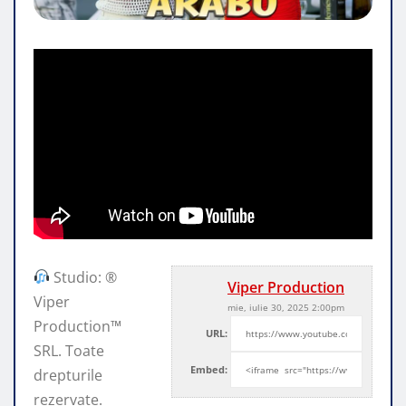
Studio: ®
Viper Production
Viper
mie, iulie 30, 2025 2:00pm
Production™
URL:
SRL. Toate
Embed:
drepturile
rezervate.