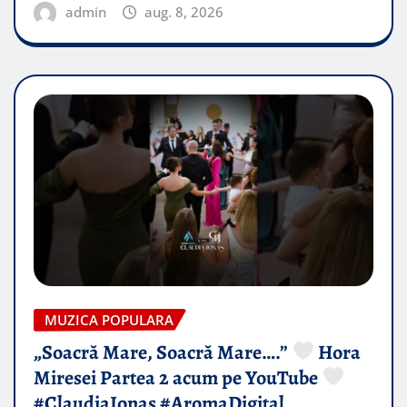
admin
aug. 8, 2026
MUZICA POPULARA
„Soacră Mare, Soacră Mare….”
Hora
Miresei Partea 2 acum pe YouTube
#ClaudiaIonas #AromaDigital