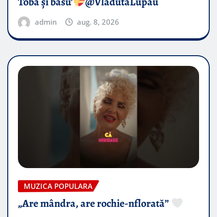
Toba și basu’
@VladutaLupau
admin
aug. 8, 2026
MUZICA POPULARA
„Are mândra, are rochie-nflorată”