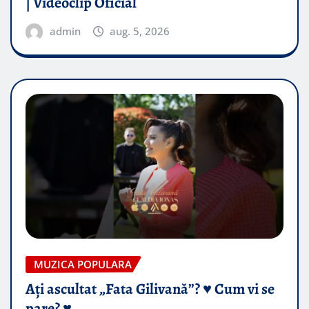
| Videoclip Oficial
admin
aug. 5, 2026
MUZICA POPULARA
Ați ascultat „Fata Gilivană”? ♥️ Cum vi se
pare? ♥️