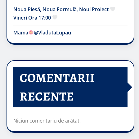
Noua Piesă, Noua Formulă, Noul Proiect
Vineri Ora 17:00
Mama
@VladutaLupau
COMENTARII
RECENTE
Niciun comentariu de arătat.