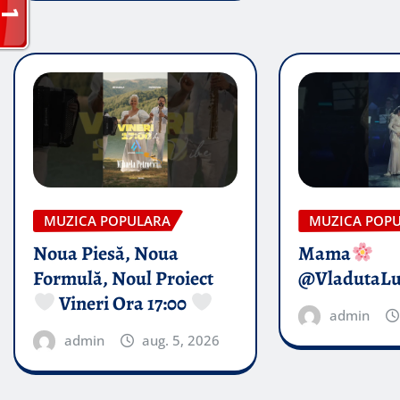
MUZICA POPULARA
MUZICA POP
Noua Piesă, Noua
Mama
Formulă, Noul Proiect
@VladutaL
Vineri Ora 17:00
admin
admin
aug. 5, 2026