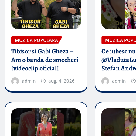
MUZICA POPULARA
MUZICA POP
Tibisor si Gabi Gheza –
Ce iubesc nu
Am o banda de smecheri
@VladutaLu
[videoclip oficial]
Stefan Andr
admin
aug. 4, 2026
admin