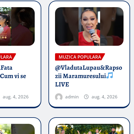
ULARA
MUZICA POPULARA
„Fata
@VladutaLupau&Rapso
 Cum vi se
zii Maramuresului
LIVE
aug. 4, 2026
admin
aug. 4, 2026