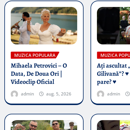
MUZICA POPULARA
MUZICA POP
Mihaela Petrovici – O
Ați ascultat 
Data, De Doua Ori |
Gilivană”? ♥️
Videoclip Oficial
pare? ♥️
admin
aug. 5, 2026
admin