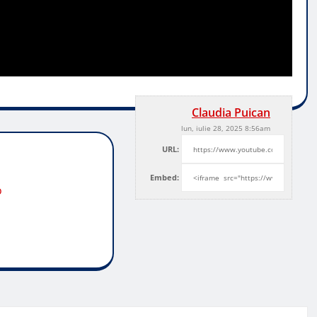
Claudia Puican
lun, iulie 28, 2025 8:56am
URL:
Embed:
o