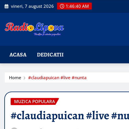
Skip
vineri, 7 august 2026
1:46:41 AM
to
content
ACASA
DEDICATII
Home
#claudiapuican #live #nunta
MUZICA POPULARA
#claudiapuican #live #n