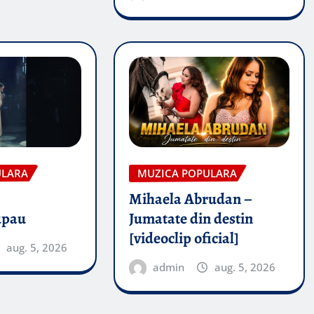
ULARA
MUZICA POPULARA
Mihaela Abrudan –
upau
Jumatate din destin
[videoclip oficial]
aug. 5, 2026
admin
aug. 5, 2026