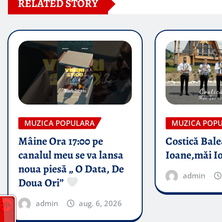
RELATED STORY
MUZICA POPULARA
MUZICA POP
Mâine Ora 17:00 pe
Costică Bale
canalul meu se va lansa
Ioane,măi I
noua piesă „ O Data, De
admin
Doua Ori”
admin
aug. 6, 2026