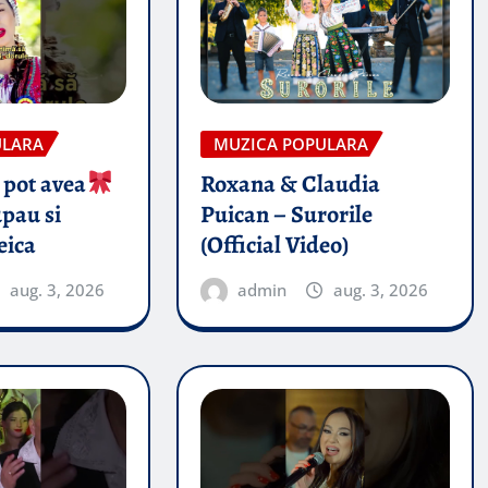
ULARA
MUZICA POPULARA
 pot avea
Roxana & Claudia
pau si
Puican – Surorile
eica
(Official Video)
aug. 3, 2026
admin
aug. 3, 2026