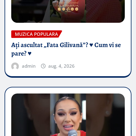
MUZICA POPULARA
Ați ascultat „Fata Gilivană”? ♥️ Cum vi se
pare? ♥️
admin
aug. 4, 2026