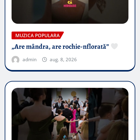
MUZICA POPULARA
„Are mândra, are rochie-nflorată”
admin
aug. 8, 2026