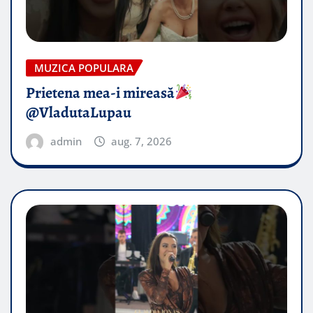
MUZICA POPULARA
Prietena mea-i mireasă​
@VladutaLupau
admin
aug. 7, 2026