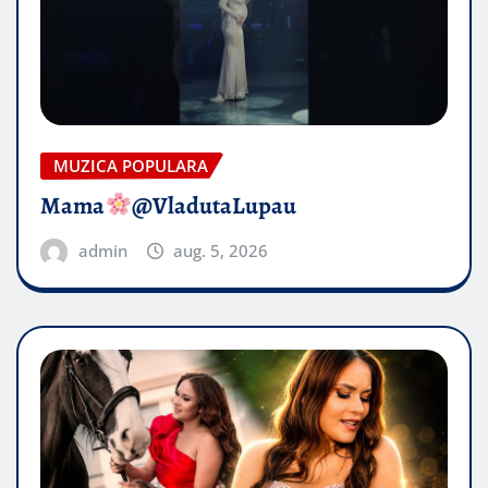
MUZICA POPULARA
Mama
@VladutaLupau
admin
aug. 5, 2026