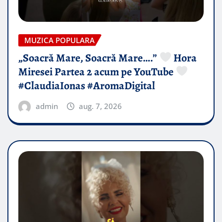
MUZICA POPULARA
„Soacră Mare, Soacră Mare….”
Hora
Miresei Partea 2 acum pe YouTube
#ClaudiaIonas #AromaDigital
admin
aug. 7, 2026