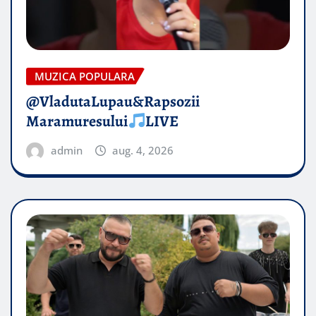
MUZICA POPULARA
@VladutaLupau&Rapsozii
Maramuresului
LIVE
admin
aug. 4, 2026