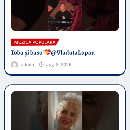
MUZICA POPULARA
Toba și basu’
@VladutaLupau
admin
aug. 8, 2026