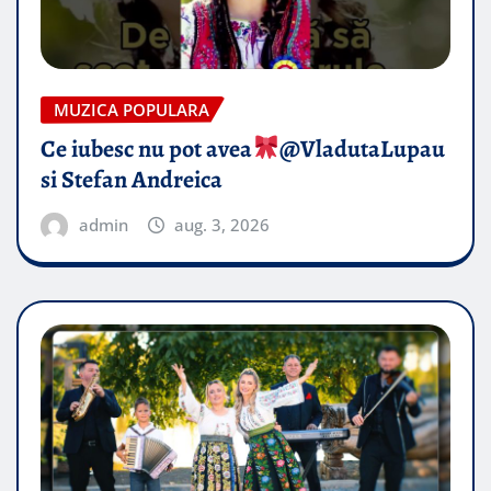
MUZICA POPULARA
Ce iubesc nu pot avea
​@VladutaLupau
si Stefan Andreica
admin
aug. 3, 2026