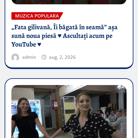
MUZICA POPULARA
„Fata gilivană, Îi băgată în seamă” așa
sună noua piesă ♥️ Ascultați acum pe
YouTube ♥️
admin
aug. 2, 2026