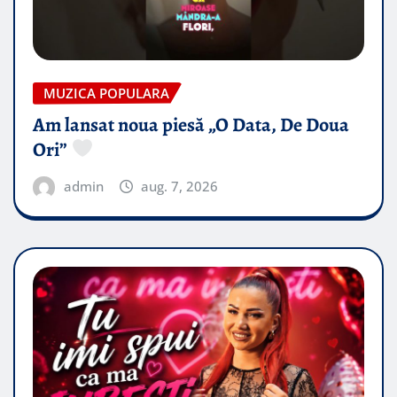
MUZICA POPULARA
Am lansat noua piesă „O Data, De Doua
Ori”
admin
aug. 7, 2026