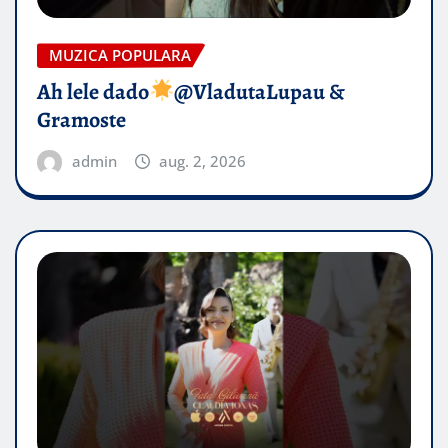
MUZICA POPULARA
Ah lele dado​
@VladutaLupau &
Gramoste
admin
aug. 2, 2026