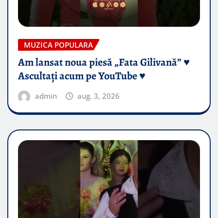
MUZICA POPULARA
Am lansat noua piesă „Fata Gilivană” ♥️
Ascultați acum pe YouTube ♥️
admin
aug. 3, 2026