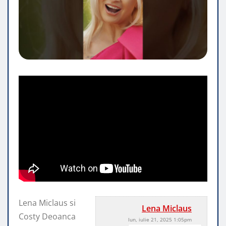
Lena Miclaus si
Lena Miclaus
Costy Deoanca
lun, iulie 21, 2025 1:05pm