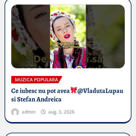
MUZICA POPULARA
Ce iubesc nu pot avea
​@VladutaLupau
si Stefan Andreica
admin
aug. 3, 2026