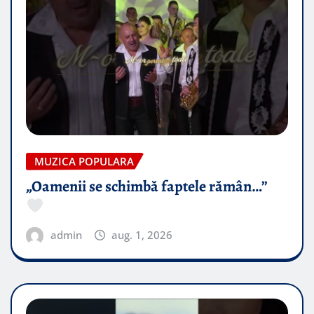
MUZICA POPULARA
„Oamenii se schimbă faptele rămân…”
admin
aug. 1, 2026