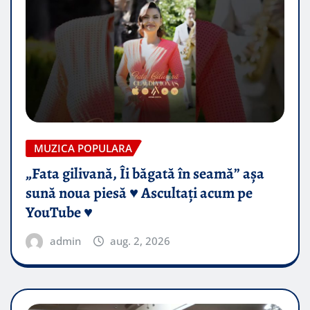
MUZICA POPULARA
„Fata gilivană, Îi băgată în seamă” așa
sună noua piesă ♥️ Ascultați acum pe
YouTube ♥️
admin
aug. 2, 2026