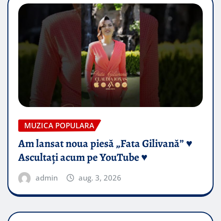
MUZICA POPULARA
Am lansat noua piesă „Fata Gilivană” ♥️
Ascultați acum pe YouTube ♥️
admin
aug. 3, 2026