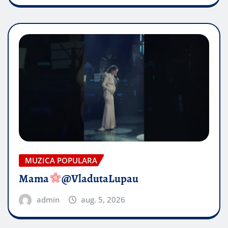
MUZICA POPULARA
Mama
@VladutaLupau
admin
aug. 5, 2026