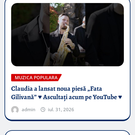
MUZICA POPULARA
Claudia a lansat noua piesă „Fata
Gilivană” ♥️ Ascultați acum pe YouTube ♥️
admin
iul. 31, 2026