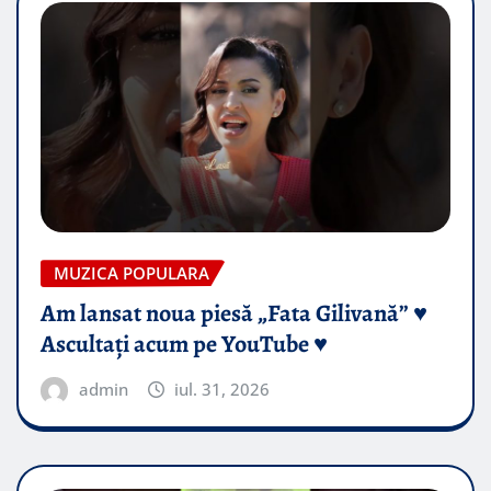
MUZICA POPULARA
Am lansat noua piesă „Fata Gilivană” ♥️
Ascultați acum pe YouTube ♥️
admin
iul. 31, 2026