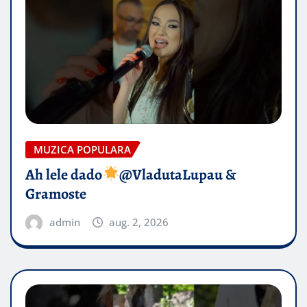
MUZICA POPULARA
Ah lele dado​
@VladutaLupau &
Gramoste
admin
aug. 2, 2026