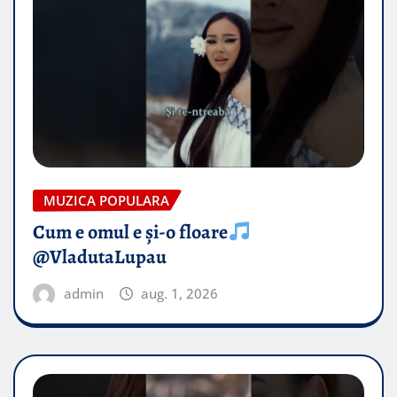
MUZICA POPULARA
Cum e omul e și-o floare
@VladutaLupau
admin
aug. 1, 2026