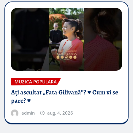
MUZICA POPULARA
Ați ascultat „Fata Gilivană”? ♥️ Cum vi se
pare? ♥️
admin
aug. 4, 2026