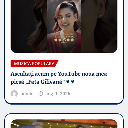
MUZICA POPULARA
Ascultați acum pe YouTube noua mea
piesă „Fata Gilivană” ♥️ ♥️
admin
aug. 1, 2026