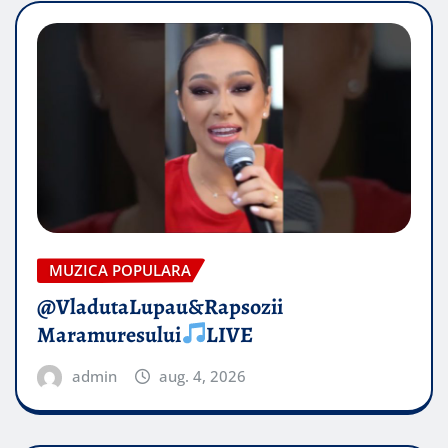
MUZICA POPULARA
@VladutaLupau&Rapsozii
Maramuresului
LIVE
admin
aug. 4, 2026