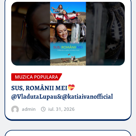
MUZICA POPULARA
SUS, ROMÂNII MEI
@VladutaLupau&@katiaivanofficial
admin
iul. 31, 2026