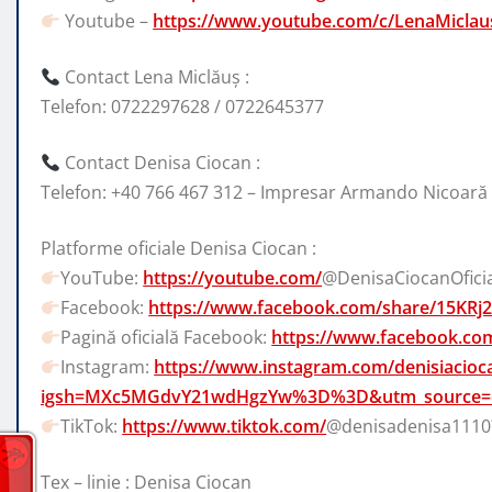
Youtube –
https://www.youtube.com/c/LenaMiclaus
Contact Lena Miclăuș :
Telefon: 0722297628 / 0722645377
Contact Denisa Ciocan :
Telefon: +40 766 467 312 – Impresar Armando Nicoară
Platforme oficiale Denisa Ciocan :
YouTube:
https://youtube.com/
@DenisaCiocanOfic
Facebook:
https://www.facebook.com/share/15KRj
Pagină oficială Facebook:
https://www.facebook.co
Instagram:
https://www.instagram.com/denisiacioc
igsh=MXc5MGdvY21wdHgzYw%3D%3D&utm_source=
TikTok:
https://www.tiktok.com/
@denisadenisa1110
Tex – linie : Denisa Ciocan