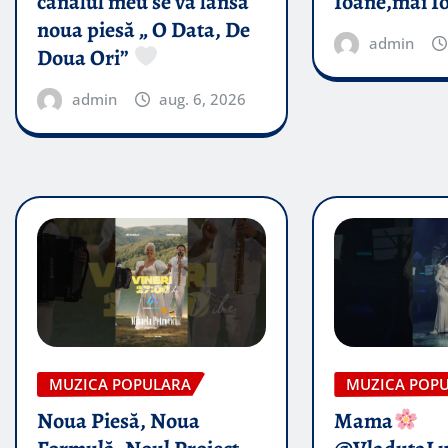
canalul meu se va lansa
Ioane,măi I
noua piesă „ O Data, De
admin
Doua Ori”
admin
aug. 6, 2026
MUZICA POPULARA
MUZICA POP
Noua Piesă, Noua
Mama