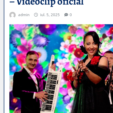
– Videoclip oficial
admin
iul. 5, 2025
0