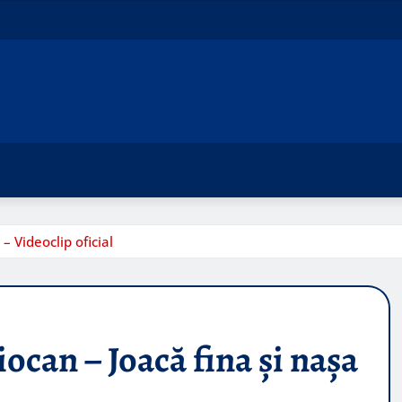
– Videoclip oficial
ocan – Joacă fina și nașa