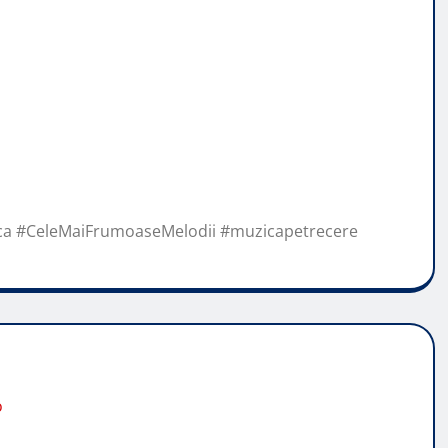
a #CeleMaiFrumoaseMelodii #muzicapetrecere
o