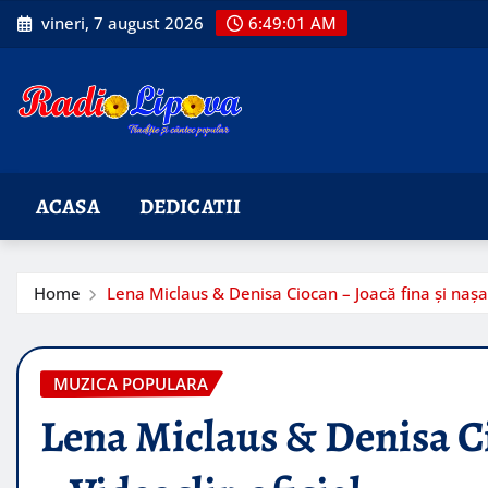
Skip
vineri, 7 august 2026
6:49:02 AM
to
content
ACASA
DEDICATII
Home
Lena Miclaus & Denisa Ciocan – Joacă fina și nașa 
MUZICA POPULARA
Lena Miclaus & Denisa Ci