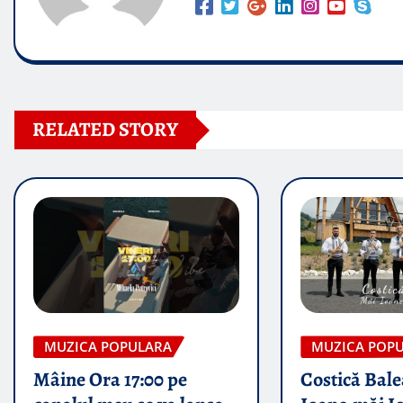
RELATED STORY
MUZICA POPULARA
MUZICA POP
Mâine Ora 17:00 pe
Costică Bale