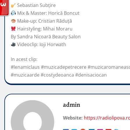
Sebastian Subțire
Mix & Master: Horică Boncut
Make-up: Cristian Răduță
Hairstyling: Mihai Moraru
By Sandra Nicoară Beauty Salon
Videoclip: Ioji Horwath
In acest clip:
#lenamiclaus #muzicadepetrecere #muzicaromaneasc
#muzicaarde #costydeoanca #denisaciocan
admin
Website:
https://radiolipova.r