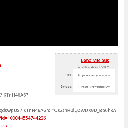
Lena Miclaus
a
S, iulie 5, 2025 1:04pm
URL:
Embed:
S7iKTnH46A6?
UU2dgdswpUS7iKTnH46A6?si=Os2thH0lQaWDX9D_Bo6hxA
p?id=100044554744236
aus/