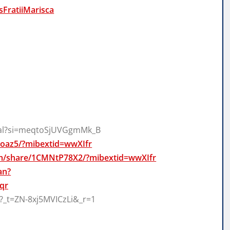
FratiiMarisca
ial?si=meqtoSjUVGgmMk_B
2oaz5/?mibextid=wwXIfr
m/share/1CMNtP78X2/?mibextid=wwXIfr
an?
qr
?_t=ZN-8xj5MVICzLi&_r=1