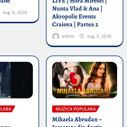
oane
LIVE | Hora Miresei |
Nunta Vlad & Ana |
aug. 6, 2026
Akropolis Events
Craiova | Partea 2
admin
aug. 5, 2026
ULARA
MUZICA POPULARA
Mihaela Abrudan –