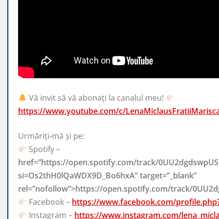
Vă invit să vă abonați la canalul meu!
https://www.youtube.com/c/LenaMiclausFratiiMarisc
Urmăriți-mă și pe:
Spotify –
href=”https://open.spotify.com/track/0UU2dgdswpU
si=Os2thH0lQaWDX9D_Bo6hxA” target=”_blank”
rel=”nofollow”>https://open.spotify.com/track/0
Facebook –
https://www.facebook.com/profile.ph
Instagram –
https://www.instagram.com/lena_micl