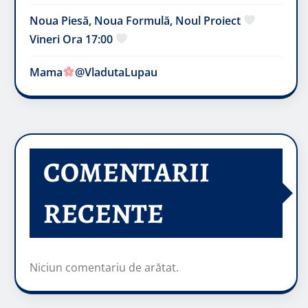
Noua Piesă, Noua Formulă, Noul Proiect
Vineri Ora 17:00
Mama
@VladutaLupau
COMENTARII
RECENTE
Niciun comentariu de arătat.