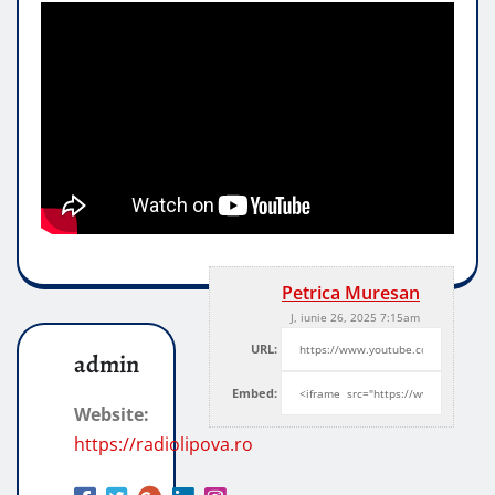
Petrica Muresan
J, iunie 26, 2025 7:15am
URL:
admin
Embed:
Website:
https://radiolipova.ro