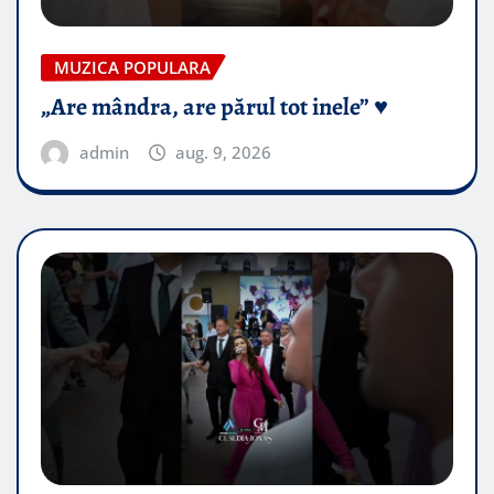
MUZICA POPULARA
„Are mândra, are părul tot inele” ♥️
admin
aug. 9, 2026