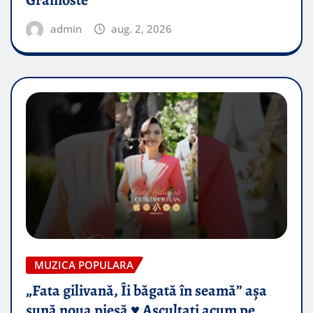
admin
aug. 2, 2026
MUZICA POPULARA
„Fata gilivană, Îi băgată în seamă” așa
sună noua piesă ♥️ Ascultați acum pe