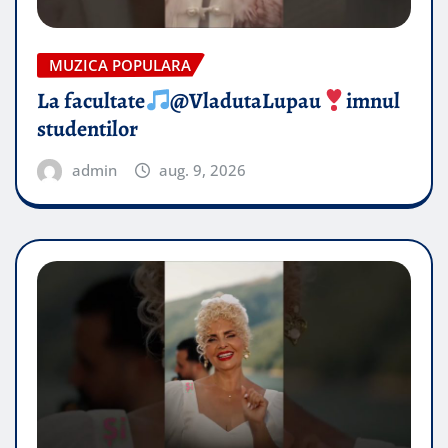
MUZICA POPULARA
La facultate
@VladutaLupau
imnul
studentilor
admin
aug. 9, 2026