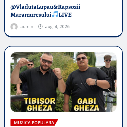
@VladutaLupau&Rapsozii
Maramuresului
LIVE
admin
aug. 4, 2026
MUZICA POPULARA