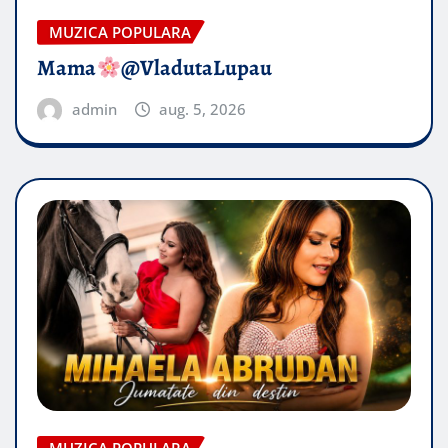
MUZICA POPULARA
Mama
@VladutaLupau
admin
aug. 5, 2026
MUZICA POPULARA