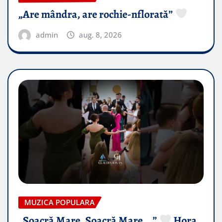
„Are mândra, are rochie-nflorată”
admin
aug. 8, 2026
MUZICA POPULARA
„Soacră Mare, Soacră Mare….”
Hora