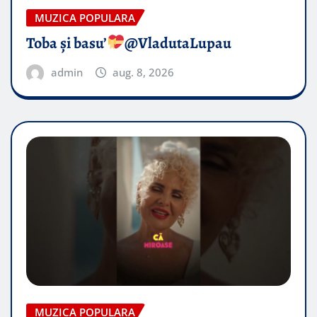
MUZICA POPULARA
Toba și basu’
@VladutaLupau
admin
aug. 8, 2026
MUZICA POPULARA