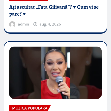
Ați ascultat „Fata Gilivană”? ♥️ Cum vi se
pare? ♥️
admin
aug. 4, 2026
MUZICA POPULARA