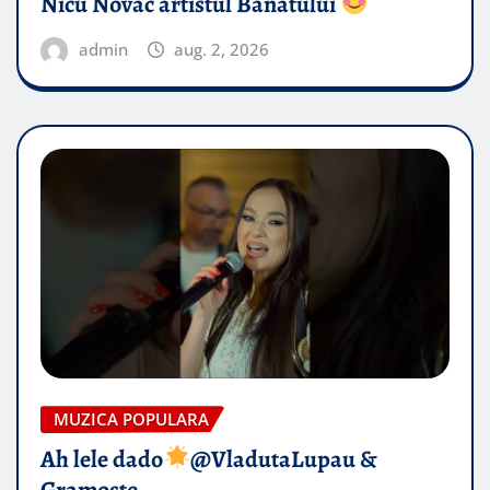
Nicu Novac artistul Banatului
admin
aug. 2, 2026
MUZICA POPULARA
Ah lele dado​
@VladutaLupau &
Gramoste