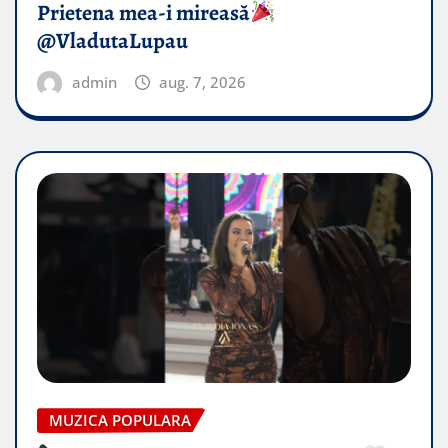
Prietena mea-i mireasă​
@VladutaLupau
admin
aug. 7, 2026
MUZICA POPULARA