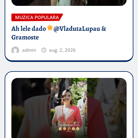
MUZICA POPULARA
Ah lele dado​
@VladutaLupau &
Gramoste
admin
aug. 2, 2026