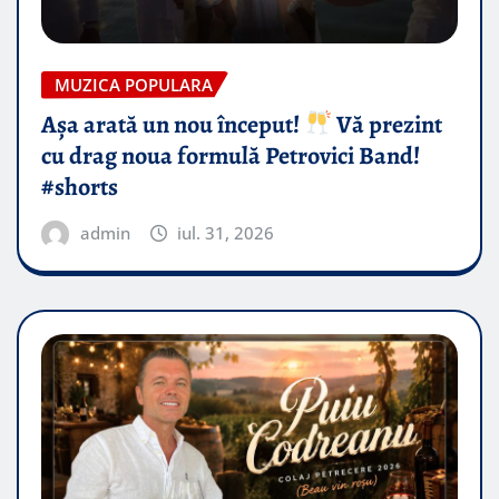
MUZICA POPULARA
Așa arată un nou început!
Vă prezint
cu drag noua formulă Petrovici Band!
#shorts
admin
iul. 31, 2026