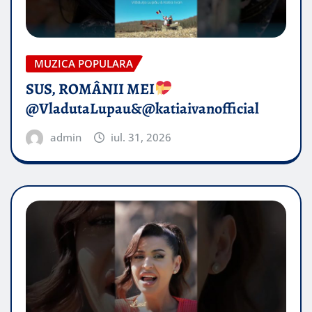
MUZICA POPULARA
SUS, ROMÂNII MEI
@VladutaLupau&@katiaivanofficial
admin
iul. 31, 2026