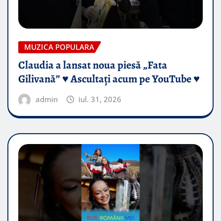
MUZICA POPULARA
Claudia a lansat noua piesă „Fata
Gilivană” ♥️ Ascultați acum pe YouTube ♥️
admin
iul. 31, 2026