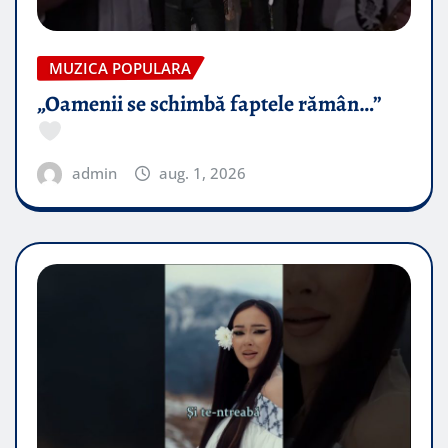
MUZICA POPULARA
„Oamenii se schimbă faptele rămân…”
admin
aug. 1, 2026