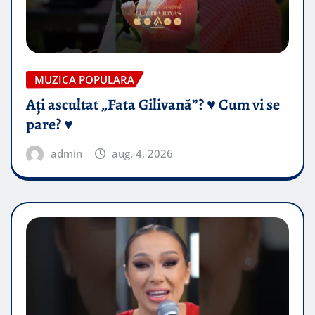
MUZICA POPULARA
Ați ascultat „Fata Gilivană”? ♥️ Cum vi se
pare? ♥️
admin
aug. 4, 2026