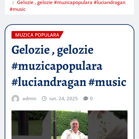
Gelozie , gelozie #muzicapopulara #luciandragan
#music
MUZICA POPULARA
Gelozie , gelozie
#muzicapopulara
#luciandragan #music
admin
iun. 24, 2025
0