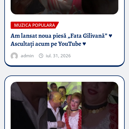
MUZICA POPULARA
Am lansat noua piesă „Fata Gilivană” ♥️
Ascultați acum pe YouTube ♥️
admin
iul. 31, 2026