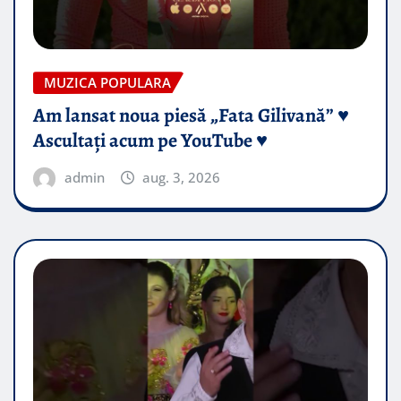
MUZICA POPULARA
Am lansat noua piesă „Fata Gilivană” ♥️
Ascultați acum pe YouTube ♥️
admin
aug. 3, 2026