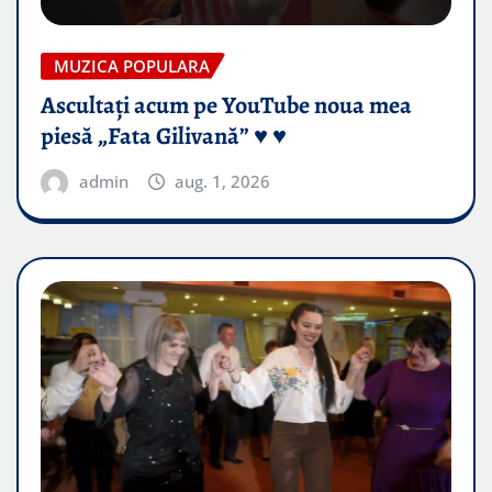
MUZICA POPULARA
Ascultați acum pe YouTube noua mea
piesă „Fata Gilivană” ♥️ ♥️
admin
aug. 1, 2026