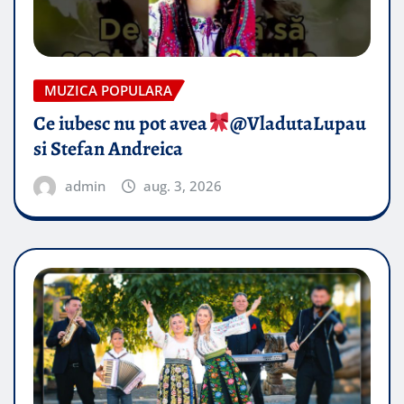
MUZICA POPULARA
Ce iubesc nu pot avea
​@VladutaLupau
si Stefan Andreica
admin
aug. 3, 2026