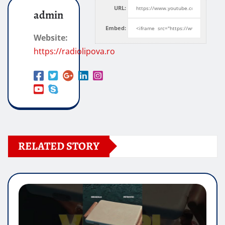
URL:
admin
Embed:
Website:
https://radiolipova.ro
RELATED STORY