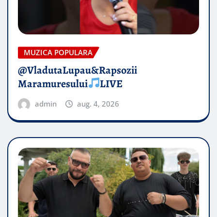
MUZICA POPULARA
@VladutaLupau&Rapsozii
Maramuresului
LIVE
admin
aug. 4, 2026