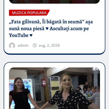
MUZICA POPULARA
„Fata gilivană, Îi băgată în seamă” așa
sună noua piesă ♥️ Ascultați acum pe
YouTube ♥️
admin
aug. 2, 2026