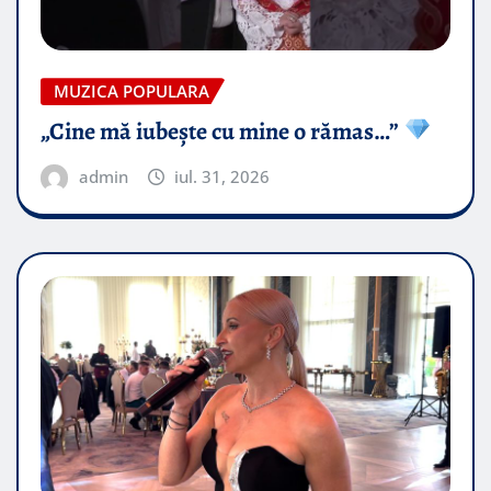
MUZICA POPULARA
„Cine mă iubește cu mine o rămas…”
admin
iul. 31, 2026