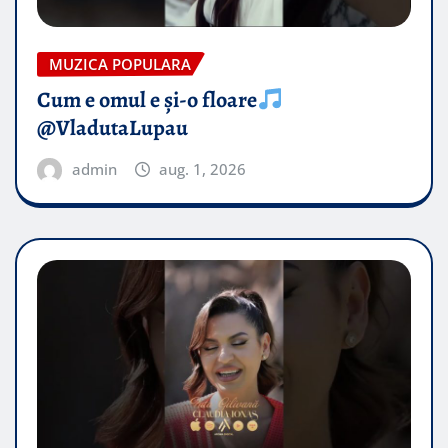
MUZICA POPULARA
Cum e omul e și-o floare
@VladutaLupau
admin
aug. 1, 2026