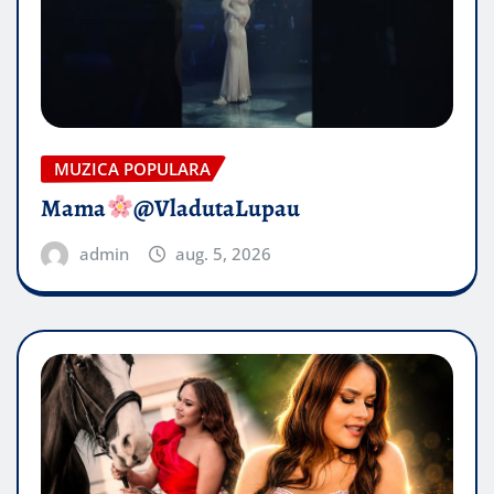
MUZICA POPULARA
Mama
@VladutaLupau
admin
aug. 5, 2026