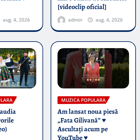
[videoclip oficial]
aug. 4, 2026
admin
aug. 4, 2026
ULARA
MUZICA POPULARA
audia
Am lansat noua piesă
orile
„Fata Gilivană” ♥️
eo)
Ascultați acum pe
YouTube ♥️