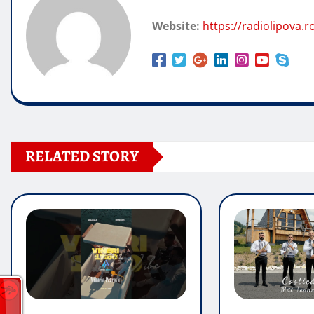
Website:
https://radiolipova.r
RELATED STORY