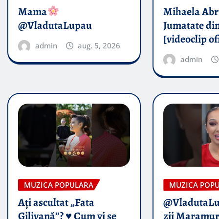
Mama
Mihaela Ab
@VladutaLupau
Jumatate din
[videoclip of
admin
aug. 5, 2026
admin
MUZICA POPULARA
MUZICA POP
Ați ascultat „Fata
@VladutaL
Gilivană”? ♥️ Cum vi se
zii Maramur