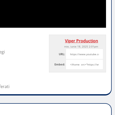
Viper Production
mie, iunie 18, 2025 2:01pm
egi
URL:
Embed:
ferati