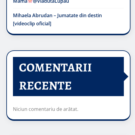
Mama
@VladutaLupau
Mihaela Abrudan – Jumatate din destin
[videoclip oficial]
COMENTARII
RECENTE
Niciun comentariu de arătat.