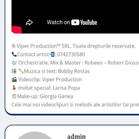
® Viper Production™ SRL. Toate drepturile rezervate.
Contact artist
: 0742730580
Orchestratie, Mix & Master : Robeeo – Robert Diosz
Muzica si
text: Bobby Rostas
Videoclip: Viper Production
Invitat special: Larisa Popa
Make-up: Giorgia Ganea
Cele mai noi videoclipuri si melodii ale artistilor tai pre
admin