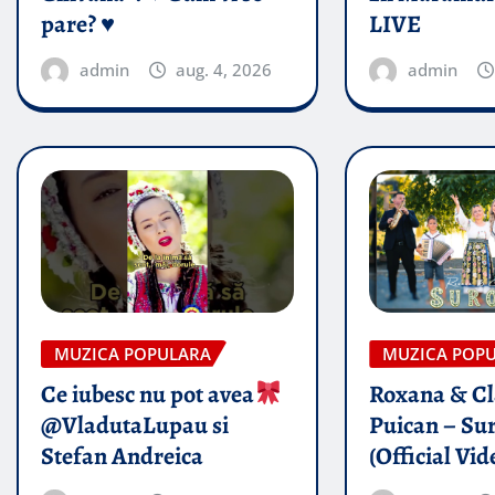
pare? ♥️
LIVE
admin
aug. 4, 2026
admin
MUZICA POPULARA
MUZICA POP
Ce iubesc nu pot avea
Roxana & Cl
@VladutaLupau si
Puican – Sur
Stefan Andreica
(Official Vid