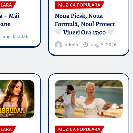
ULARA
MUZICA POPULARA
a – Măi
Noua Piesă, Noua
oane
Formulă, Noul Proiect
Vineri Ora 17:00
aug. 6, 2026
admin
aug. 5, 2026
ULARA
MUZICA POPULARA