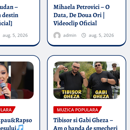
rudan –
Mihaela Petrovici – O
 destin
Data, De Doua Ori |
icial]
Videoclip Oficial
aug. 5, 2026
admin
aug. 5, 2026
ULARA
MUZICA POPULARA
upau&Rapso
Tibisor si Gabi Gheza –
esului
Am o banda de smecheri