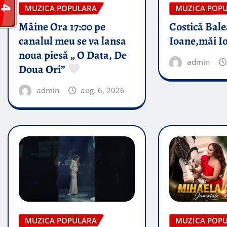
MUZICA POPULARA
MUZICA POP
Mâine Ora 17:00 pe
Costică Bale
canalul meu se va lansa
Ioane,măi I
noua piesă „ O Data, De
admin
Doua Ori”
admin
aug. 6, 2026
MUZICA POPULARA
MUZICA POP