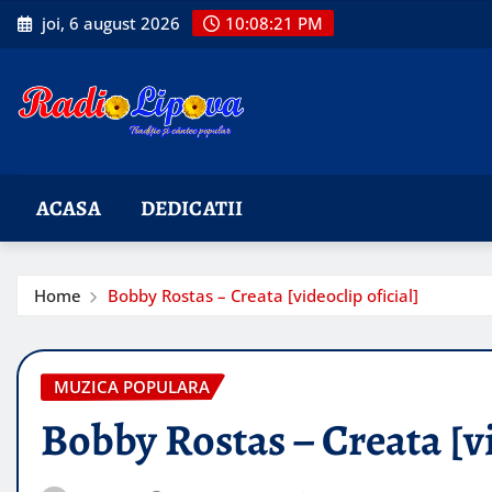
Skip
joi, 6 august 2026
10:08:22 PM
to
content
ACASA
DEDICATII
Home
Bobby Rostas – Creata [videoclip oficial]
MUZICA POPULARA
Bobby Rostas – Creata [vi