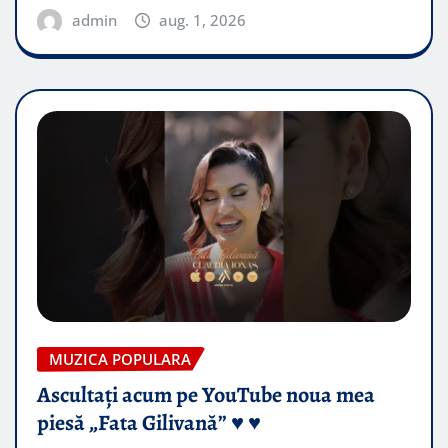
admin
aug. 1, 2026
MUZICA POPULARA
Ascultați acum pe YouTube noua mea
piesă „Fata Gilivană” ♥️ ♥️