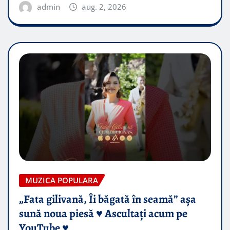
admin
aug. 2, 2026
MUZICA POPULARA
„Fata gilivană, Îi băgată în seamă” așa
sună noua piesă ♥️ Ascultați acum pe
YouTube ♥️