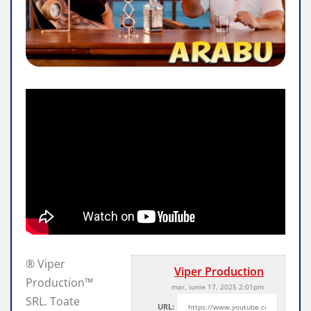
® Viper
Viper Production
Production™
mar, iunie 17, 2025 2:01pm
SRL. Toate
URL: