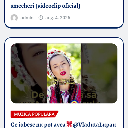
smecheri [videoclip oficial]
admin
aug. 4, 2026
MUZICA POPULARA
Ce iubesc nu pot avea
​@VladutaLupau