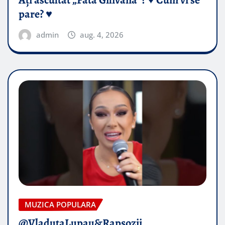
Ați ascultat „Fata Gilivană”? ♥️ Cum vi se
pare? ♥️
admin
aug. 4, 2026
MUZICA POPULARA
@VladutaLupau&Rapsozii