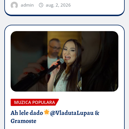
admin
aug. 2, 2026
MUZICA POPULARA
Ah lele dado​
@VladutaLupau &
Gramoste