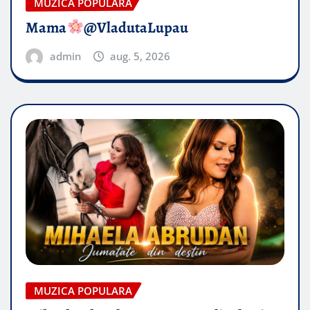
MUZICA POPULARA
Mama
@VladutaLupau
admin
aug. 5, 2026
MUZICA POPULARA