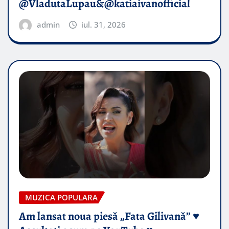
@VladutaLupau&@katiaivanofficial
admin
iul. 31, 2026
MUZICA POPULARA
Am lansat noua piesă „Fata Gilivană” ♥️