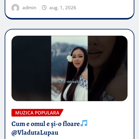
admin
aug. 1, 2026
MUZICA POPULARA
Cum e omul e și-o floare
@VladutaLupau