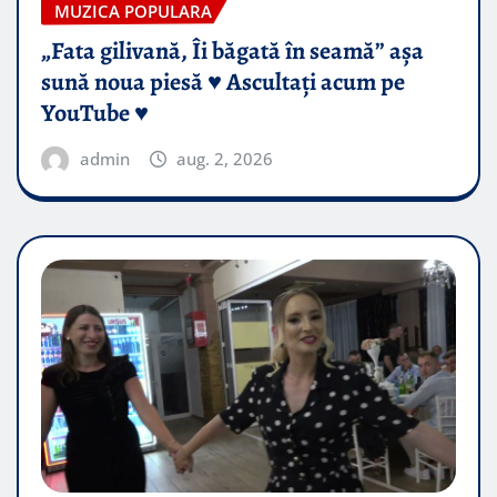
MUZICA POPULARA
„Fata gilivană, Îi băgată în seamă” așa
sună noua piesă ♥️ Ascultați acum pe
YouTube ♥️
admin
aug. 2, 2026