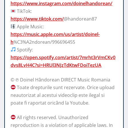
https://www.instagram.com/doinelhandorean/
TikTok:
https://www.tiktok.com/
@handorean87
Apple Music:
https://music.apple.com/us/artist/doinel-
h
%C3%A2ndorean/996696455
Spotify:
https://open.spotify.com/artist/7mrht3rVmCKv0
dvs8LvH4C?si=HRUl3NJzTdKtwFDoiTezUA
© ℗ Doinel Hândorean DIRECT Music Romania
Toate drepturile sunt rezervate. Orice upload
neautorizat al acestui videoclip este ilegal si
poate fi raportat oricând la Youtube.
All rights reserved. Unauthorized
reproduction is a violation of applicable laws. In