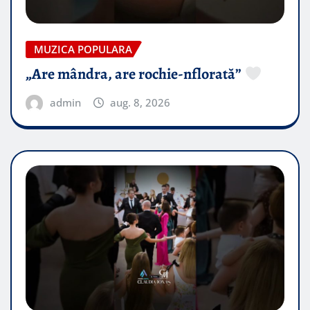
MUZICA POPULARA
„Are mândra, are rochie-nflorată”
admin
aug. 8, 2026