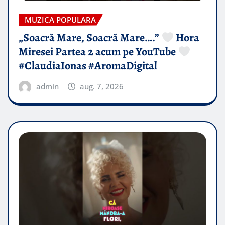
MUZICA POPULARA
„Soacră Mare, Soacră Mare….”
Hora
Miresei Partea 2 acum pe YouTube
#ClaudiaIonas #AromaDigital
admin
aug. 7, 2026