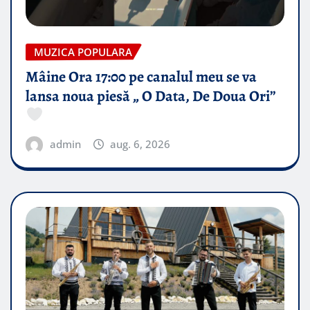
MUZICA POPULARA
Mâine Ora 17:00 pe canalul meu se va
lansa noua piesă „ O Data, De Doua Ori”
admin
aug. 6, 2026