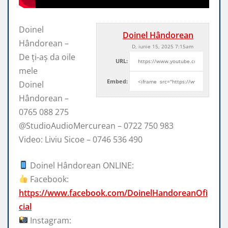
Doinel
Doinel Hândorean
Hândorean –
D, iunie 15, 2025 7:15am
De ți-aș da oile
URL:
mele
Embed:
Doinel
Hândorean –
0765 088 275
​⁠@StudioAudioMercurean – 0722 750 983
Video: Liviu Sicoe
– 0746 536 490
Doinel Hândorean ONLINE:
Facebook:
https://www.facebook.com/DoinelHandoreanOfi
cial
Instagram: