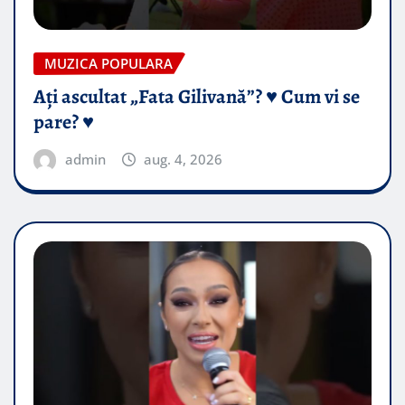
MUZICA POPULARA
Ați ascultat „Fata Gilivană”? ♥️ Cum vi se
pare? ♥️
admin
aug. 4, 2026