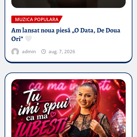
MUZICA POPULARA
Am lansat noua piesă „O Data, De Doua
Ori”
admin
aug. 7, 2026