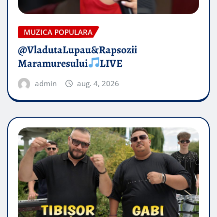
MUZICA POPULARA
@VladutaLupau&Rapsozii
Maramuresului
LIVE
admin
aug. 4, 2026