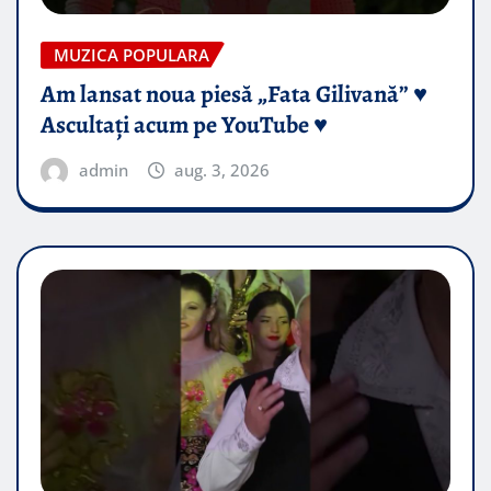
MUZICA POPULARA
Am lansat noua piesă „Fata Gilivană” ♥️
Ascultați acum pe YouTube ♥️
admin
aug. 3, 2026