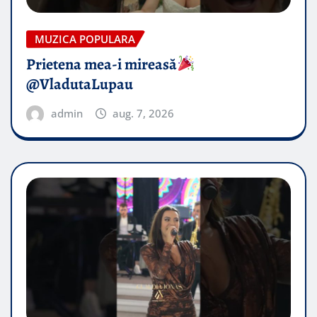
MUZICA POPULARA
Prietena mea-i mireasă​
@VladutaLupau
admin
aug. 7, 2026