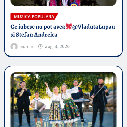
MUZICA POPULARA
Ce iubesc nu pot avea
​@VladutaLupau
si Stefan Andreica
admin
aug. 3, 2026