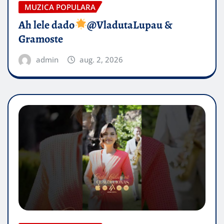
MUZICA POPULARA
Ah lele dado​
@VladutaLupau &
Gramoste
admin
aug. 2, 2026