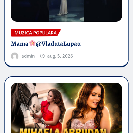
MUZICA POPULARA
Mama
@VladutaLupau
admin
aug. 5, 2026