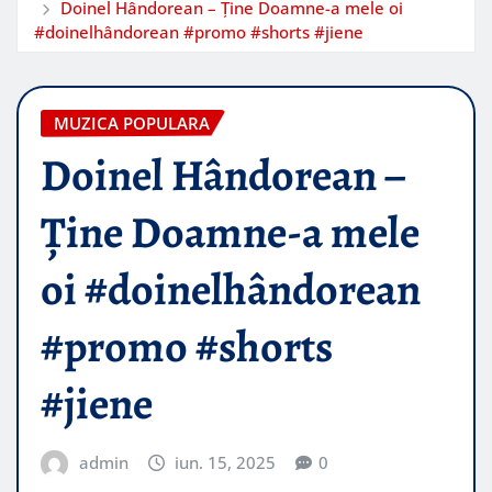
Doinel Hândorean – Ține Doamne-a mele oi
#doinelhândorean #promo #shorts #jiene
MUZICA POPULARA
Doinel Hândorean –
Ține Doamne-a mele
oi #doinelhândorean
#promo #shorts
#jiene
admin
iun. 15, 2025
0