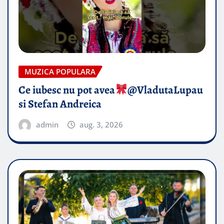
MUZICA POPULARA
Ce iubesc nu pot avea
​@VladutaLupau
si Stefan Andreica
admin
aug. 3, 2026