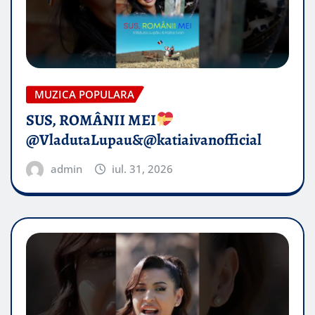
MUZICA POPULARA
SUS, ROMÂNII MEI
@VladutaLupau&@katiaivanofficial
admin
iul. 31, 2026