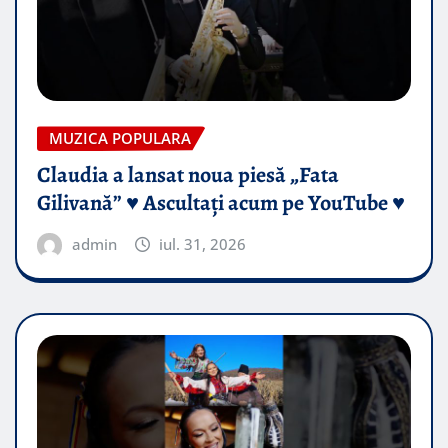
MUZICA POPULARA
Claudia a lansat noua piesă „Fata
Gilivană” ♥️ Ascultați acum pe YouTube ♥️
admin
iul. 31, 2026