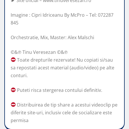
► Site oficial – www.tinuveresezan.ro
Imagine : Cipri Idriceanu By McPro – Tel: 072287
845
Orchestratie, Mix, Master: Alex Malschi
©&℗ Tinu Veresezan ©&℗
Toate drepturile rezervate! Nu copiati si/sau
sa repostati acest material (audio/video) pe alte
conturi.
Puteti risca stergerea contului definitiv.
Distribuirea de tip share a acestui videoclip pe
diferite site-uri, inclusiv cele de socializare este
permisa