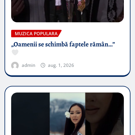
MUZICA POPULARA
„Oamenii se schimbă faptele rămân…”
admin
aug. 1, 2026