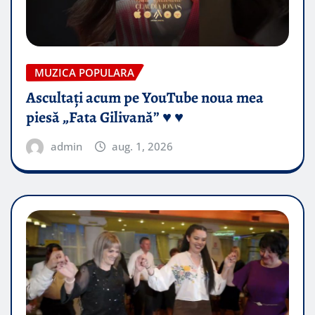
MUZICA POPULARA
Ascultați acum pe YouTube noua mea
piesă „Fata Gilivană” ♥️ ♥️
admin
aug. 1, 2026