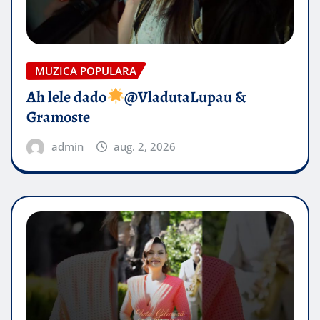
MUZICA POPULARA
Ah lele dado​
@VladutaLupau &
Gramoste
admin
aug. 2, 2026