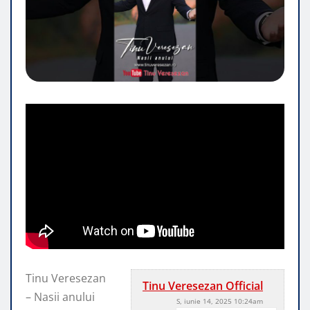
Tinu Veresezan
Tinu Veresezan Official
– Nasii anului
S, iunie 14, 2025 10:24am