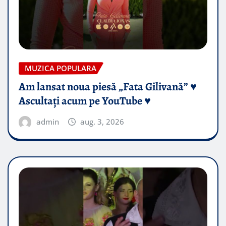
MUZICA POPULARA
Am lansat noua piesă „Fata Gilivană” ♥️
Ascultați acum pe YouTube ♥️
admin
aug. 3, 2026