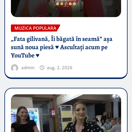
MUZICA POPULARA
„Fata gilivană, Îi băgată în seamă” așa
sună noua piesă ♥️ Ascultați acum pe
YouTube ♥️
admin
aug. 2, 2026