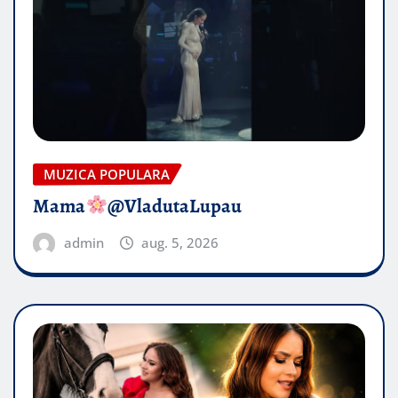
MUZICA POPULARA
Mama
@VladutaLupau
admin
aug. 5, 2026