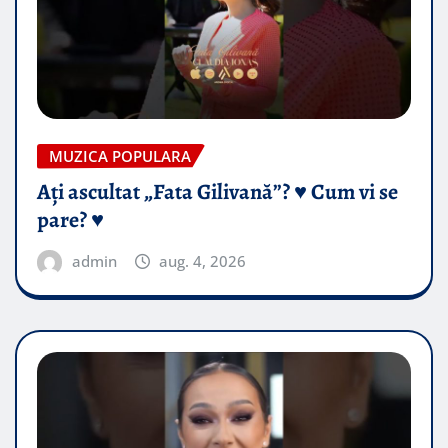
MUZICA POPULARA
Ați ascultat „Fata Gilivană”? ♥️ Cum vi se
pare? ♥️
admin
aug. 4, 2026