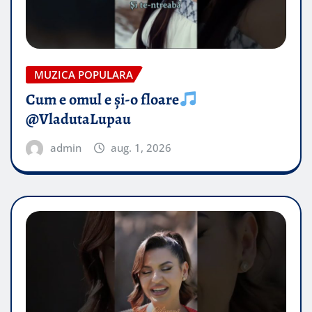
MUZICA POPULARA
Cum e omul e și-o floare
@VladutaLupau
admin
aug. 1, 2026