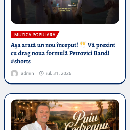
MUZICA POPULARA
Așa arată un nou început!
Vă prezint
cu drag noua formulă Petrovici Band!
#shorts
admin
iul. 31, 2026