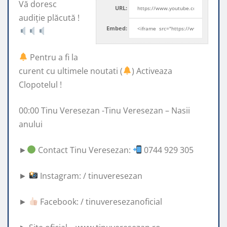
Vă doresc
URL:
audiție plăcută !
Embed:
Pentru a fi la
curent cu ultimele noutati
(
) Activeaza
Clopotelul !
00:00 Tinu Veresezan -Tinu Veresezan – Nasii
anului
►
Contact Tinu Veresezan:
0744 929 305
►
Instagram: / tinuveresezan
►
Facebook: / tinuveresezanoficial