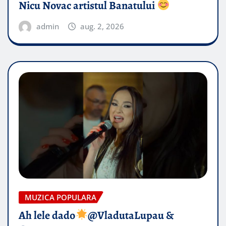
Nicu Novac artistul Banatului
admin
aug. 2, 2026
MUZICA POPULARA
Ah lele dado​
@VladutaLupau &