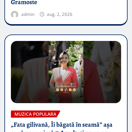
Gramoste
admin
aug. 2, 2026
MUZICA POPULARA
„Fata gilivană, Îi băgată în seamă” așa