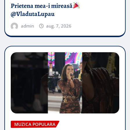
Prietena mea-i mireasă​
@VladutaLupau
admin
aug. 7, 2026
MUZICA POPULARA