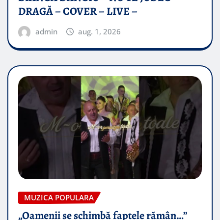
DRAGĂ – COVER – LIVE –
admin
aug. 1, 2026
MUZICA POPULARA
„Oamenii se schimbă faptele rămân…”