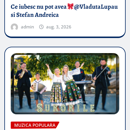
Ce iubesc nu pot avea
​@VladutaLupau
si Stefan Andreica
admin
aug. 3, 2026
MUZICA POPULARA