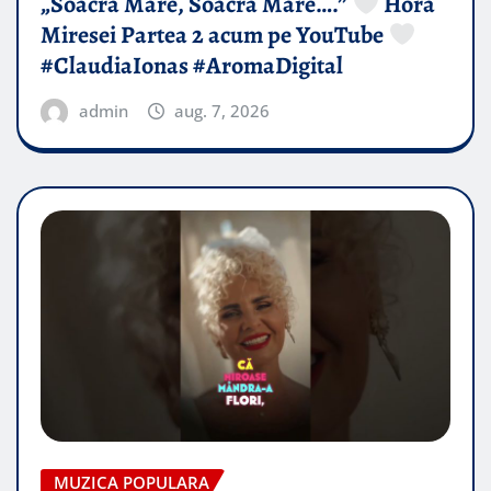
„Soacră Mare, Soacră Mare….”
Hora
Miresei Partea 2 acum pe YouTube
#ClaudiaIonas #AromaDigital
admin
aug. 7, 2026
MUZICA POPULARA