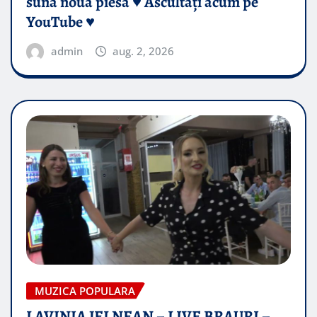
sună noua piesă ♥️ Ascultați acum pe
YouTube ♥️
admin
aug. 2, 2026
MUZICA POPULARA
LAVINIA JELNEAN – LIVE BRAURI –