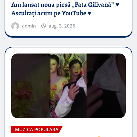
Am lansat noua piesă „Fata Gilivană” ♥️
Ascultați acum pe YouTube ♥️
admin
aug. 3, 2026
MUZICA POPULARA