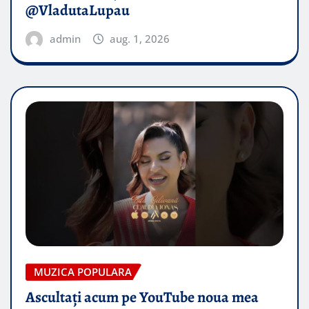
@VladutaLupau
admin
aug. 1, 2026
MUZICA POPULARA
Ascultați acum pe YouTube noua mea