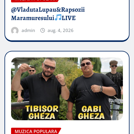
@VladutaLupau&Rapsozii
Maramuresului
LIVE
admin
aug. 4, 2026
MUZICA POPULARA