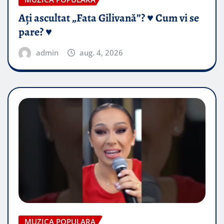
Ați ascultat „Fata Gilivană”? ♥️ Cum vi se
pare? ♥️
admin
aug. 4, 2026
MUZICA POPULARA