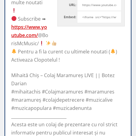
multe noutati
URL:
Embed:
Subscribe ➠
https://www.yo
utube.com/
@Bo
risMcMusic/
Pentru a fi la
curent cu ultimele noutati (
)
Activeaza Clopotelul !
Mihaită Chiș – Colaj Maramureș LIVE || Botez
Darian
#mihaitachis #Colajmaramures #maramures
#maramureș #colajdepetrecere #muzicalive
#muzicapopulara #muzicadenunta
__________________________
Acesta este un colaj de prezentare cu rol strict
informativ pentru publicul interesat și nu