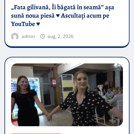
„Fata gilivană, Îi băgată în seamă” așa
sună noua piesă ♥️ Ascultați acum pe
YouTube ♥️
admin
aug. 2, 2026