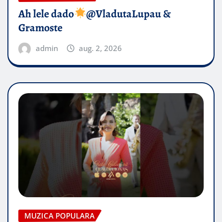
Ah lele dado​
@VladutaLupau &
Gramoste
admin
aug. 2, 2026
MUZICA POPULARA