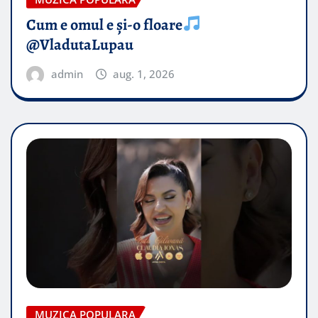
Cum e omul e și-o floare
@VladutaLupau
admin
aug. 1, 2026
MUZICA POPULARA