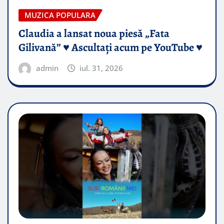
MUZICA POPULARA
Claudia a lansat noua piesă „Fata
Gilivană” ♥️ Ascultați acum pe YouTube ♥️
admin
iul. 31, 2026