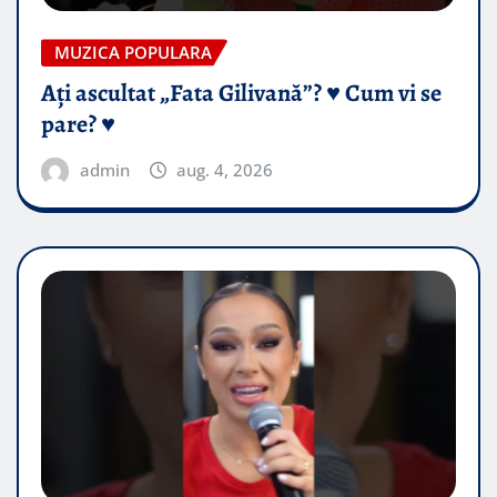
MUZICA POPULARA
Ați ascultat „Fata Gilivană”? ♥️ Cum vi se
pare? ♥️
admin
aug. 4, 2026