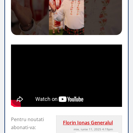
Pentru noutati
Florin Ionas Generalul
abonati-va:
mie, iunie 11, 2025 4:19pm