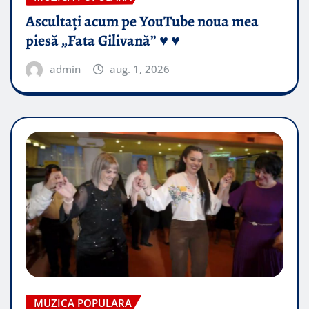
Ascultați acum pe YouTube noua mea
piesă „Fata Gilivană” ♥️ ♥️
admin
aug. 1, 2026
MUZICA POPULARA