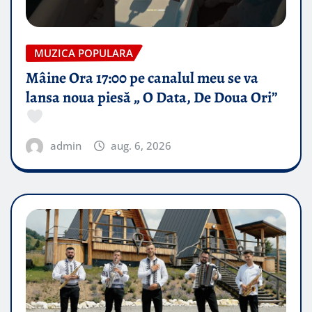
MUZICA POPULARA
Mâine Ora 17:00 pe canalul meu se va
lansa noua piesă „ O Data, De Doua Ori”
admin
aug. 6, 2026