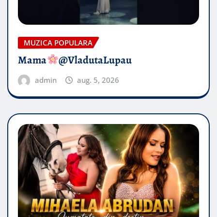
MUZICA POPULARA
Mama
@VladutaLupau
admin
aug. 5, 2026