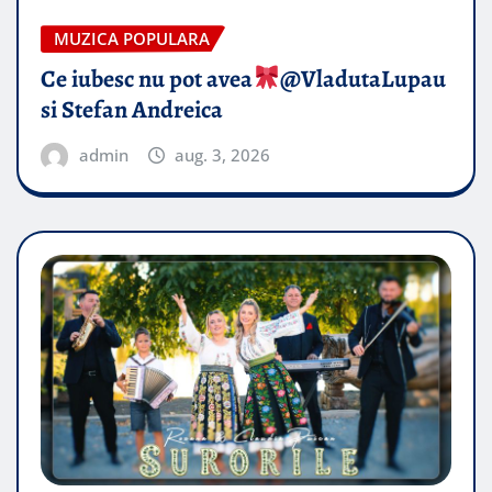
MUZICA POPULARA
Ce iubesc nu pot avea
​@VladutaLupau
si Stefan Andreica
admin
aug. 3, 2026