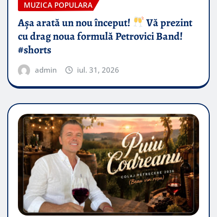
MUZICA POPULARA
Așa arată un nou început!
Vă prezint
cu drag noua formulă Petrovici Band!
#shorts
admin
iul. 31, 2026