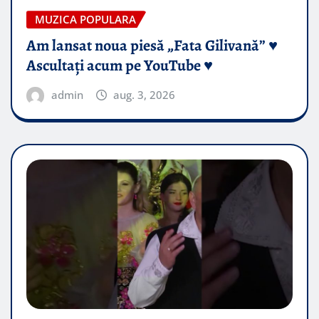
MUZICA POPULARA
Am lansat noua piesă „Fata Gilivană” ♥️
Ascultați acum pe YouTube ♥️
admin
aug. 3, 2026