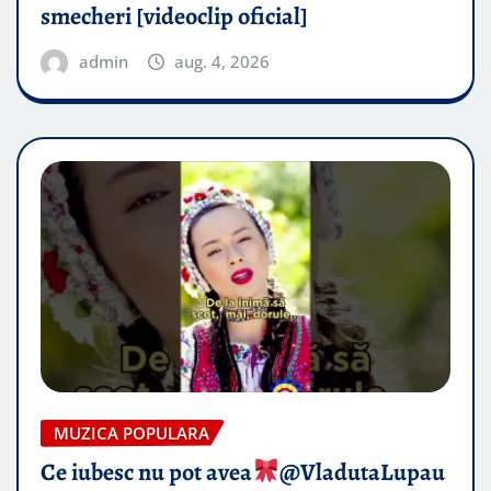
smecheri [videoclip oficial]
admin
aug. 4, 2026
MUZICA POPULARA
Ce iubesc nu pot avea
​@VladutaLupau