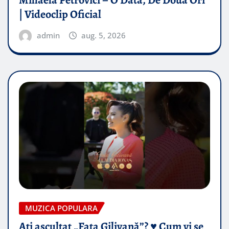
| Videoclip Oficial
admin
aug. 5, 2026
MUZICA POPULARA
Ați ascultat „Fata Gilivană”? ♥️ Cum vi se