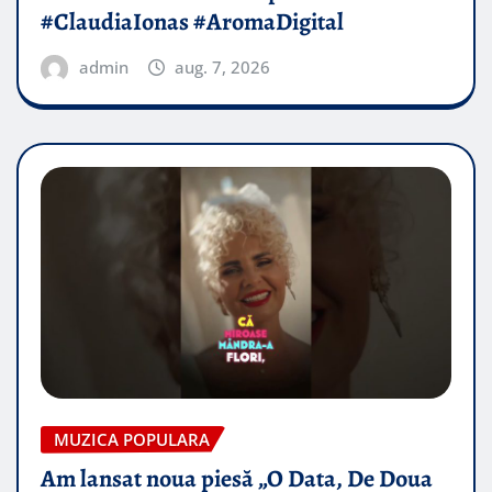
#ClaudiaIonas #AromaDigital
admin
aug. 7, 2026
MUZICA POPULARA
Am lansat noua piesă „O Data, De Doua