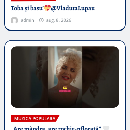
Toba și basu’
@VladutaLupau
admin
aug. 8, 2026
MUZICA POPULARA
„Are mândra, are rochie-nflorată”