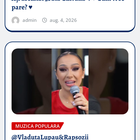
pare? ♥️
admin
aug. 4, 2026
MUZICA POPULARA
@VladutaLupau&Rapsozii