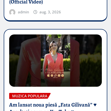
(Official Video)
admin
aug. 3, 2026
MUZICA POPULARA
Am lansat noua piesă „Fata Gilivană” ♥️