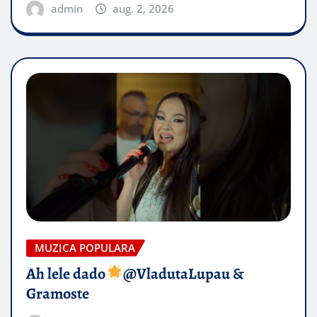
admin
aug. 2, 2026
MUZICA POPULARA
Ah lele dado​
@VladutaLupau &
Gramoste