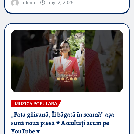
admin
aug. 2, 2026
MUZICA POPULARA
„Fata gilivană, Îi băgată în seamă” așa
sună noua piesă ♥️ Ascultați acum pe
YouTube ♥️