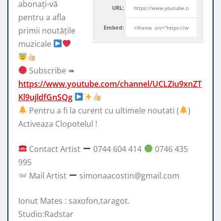
abonați-vă
URL:
pentru a afla
Embed:
primii noutățile
muzicale
Subscribe ➠
https://www.youtube.com/channel/UCLZiu9xnZT
Kl9ujldfGnSQg
Pentru a fi la curent cu ultimele noutati (
)
Activeaza Clopotelul !
Contact Artist
0744 604 414
0746 435
995
Mail Artist
simonaacostin@gmail.com
Ionut Mates : saxofon,taragot.
Studio:Radstar