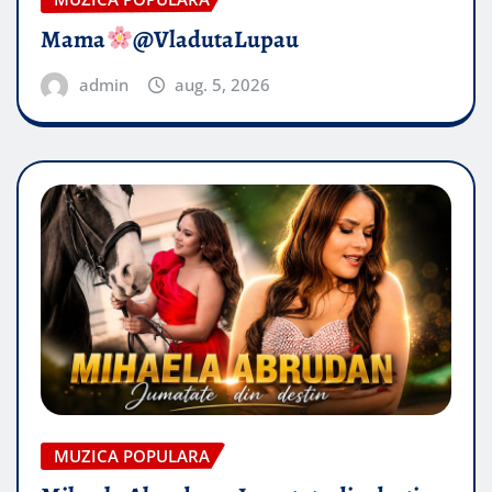
Mama
@VladutaLupau
admin
aug. 5, 2026
MUZICA POPULARA