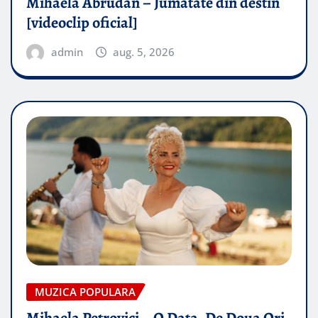
Mihaela Abrudan – Jumatate din destin
[videoclip oficial]
admin
aug. 5, 2026
MUZICA POPULARA
Mihaela Petrovici – O Data, De Doua Ori