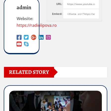
URL:
admin
Embed:
Website:
https://radiolipova.ro
RELATED STORY