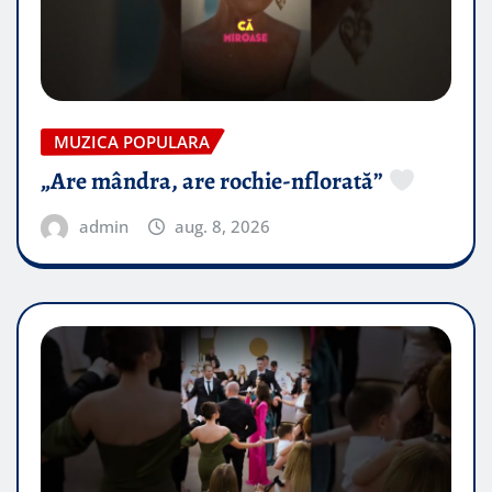
MUZICA POPULARA
„Are mândra, are rochie-nflorată”
admin
aug. 8, 2026