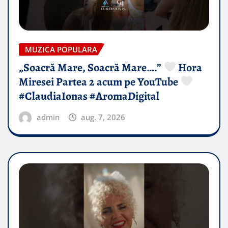
MUZICA POPULARA
„Soacră Mare, Soacră Mare….”
Hora
Miresei Partea 2 acum pe YouTube
#ClaudiaIonas #AromaDigital
admin
aug. 7, 2026