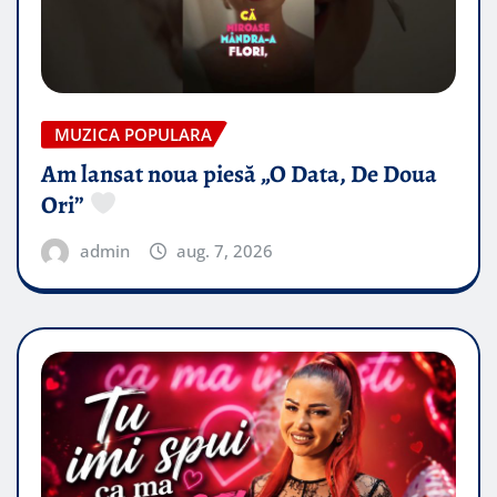
MUZICA POPULARA
Am lansat noua piesă „O Data, De Doua
Ori”
admin
aug. 7, 2026