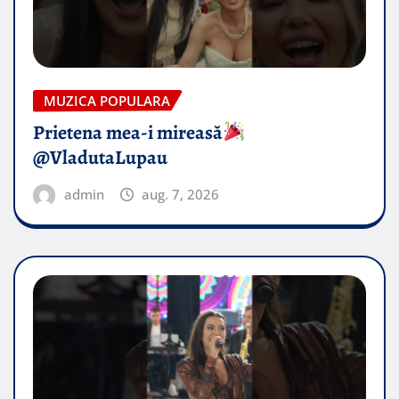
MUZICA POPULARA
Prietena mea-i mireasă​
@VladutaLupau
admin
aug. 7, 2026