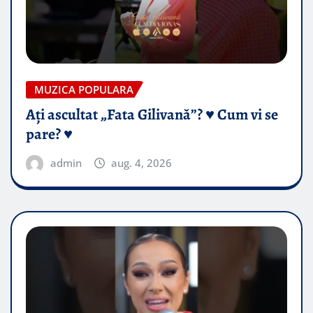
MUZICA POPULARA
Ați ascultat „Fata Gilivană”? ♥️ Cum vi se
pare? ♥️
admin
aug. 4, 2026