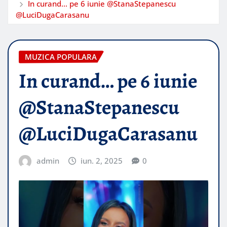
In curand… pe 6 iunie @StanaStepanescu
@LuciDugaCarasanu
MUZICA POPULARA
In curand… pe 6 iunie
@StanaStepanescu
@LuciDugaCarasanu
admin
iun. 2, 2025
0