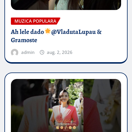
MUZICA POPULARA
Ah lele dado​
@VladutaLupau &
Gramoste
admin
aug. 2, 2026