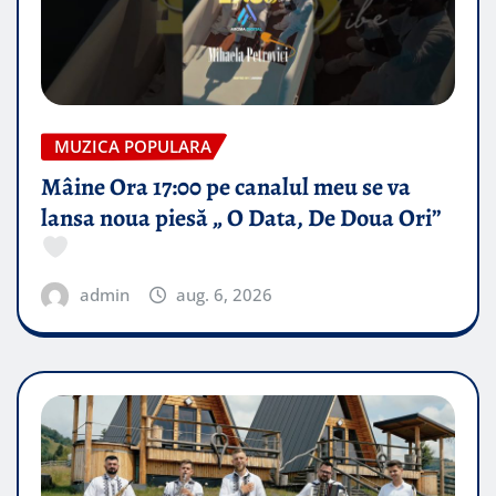
MUZICA POPULARA
Mâine Ora 17:00 pe canalul meu se va
lansa noua piesă „ O Data, De Doua Ori”
admin
aug. 6, 2026