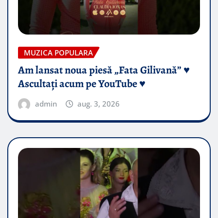
MUZICA POPULARA
Am lansat noua piesă „Fata Gilivană” ♥️
Ascultați acum pe YouTube ♥️
admin
aug. 3, 2026