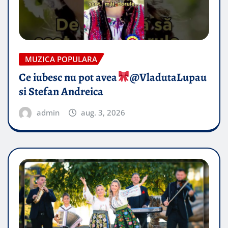
MUZICA POPULARA
Ce iubesc nu pot avea
​@VladutaLupau
si Stefan Andreica
admin
aug. 3, 2026