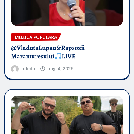
MUZICA POPULARA
@VladutaLupau&Rapsozii
Maramuresului
LIVE
admin
aug. 4, 2026