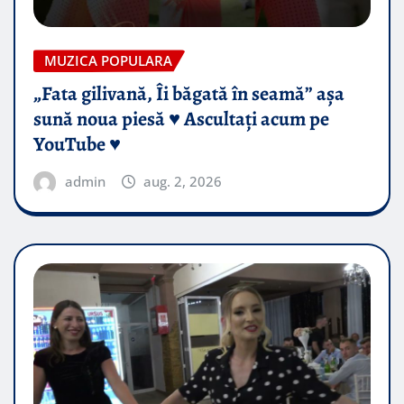
MUZICA POPULARA
„Fata gilivană, Îi băgată în seamă” așa
sună noua piesă ♥️ Ascultați acum pe
YouTube ♥️
admin
aug. 2, 2026