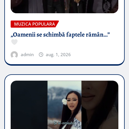
MUZICA POPULARA
„Oamenii se schimbă faptele rămân…”
admin
aug. 1, 2026