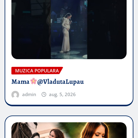
MUZICA POPULARA
Mama
@VladutaLupau
admin
aug. 5, 2026