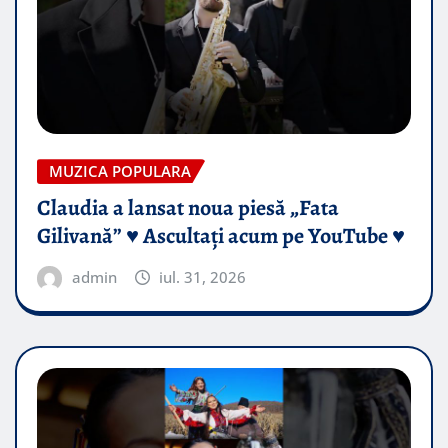
MUZICA POPULARA
Claudia a lansat noua piesă „Fata
Gilivană” ♥️ Ascultați acum pe YouTube ♥️
admin
iul. 31, 2026