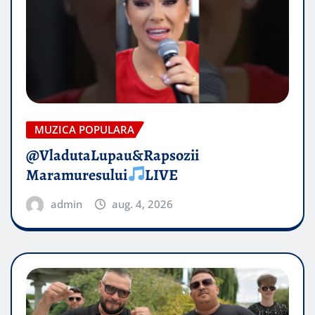
MUZICA POPULARA
@VladutaLupau&Rapsozii
Maramuresului
LIVE
admin
aug. 4, 2026