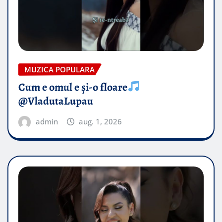
MUZICA POPULARA
Cum e omul e și-o floare
@VladutaLupau
admin
aug. 1, 2026