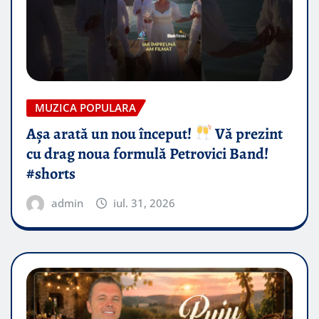
MUZICA POPULARA
Așa arată un nou început!
Vă prezint
cu drag noua formulă Petrovici Band!
#shorts
admin
iul. 31, 2026