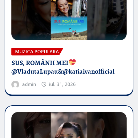
MUZICA POPULARA
SUS, ROMÂNII MEI
@VladutaLupau&@katiaivanofficial
admin
iul. 31, 2026