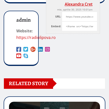
Alexandra Cret
mie, aprilie 30, 2025 10:01am
URL:
admin
Embed:
Website:
https://radiolipova.ro
RELATED STORY