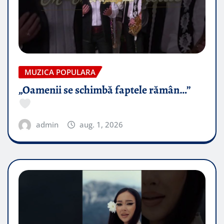
MUZICA POPULARA
„Oamenii se schimbă faptele rămân…”
admin
aug. 1, 2026