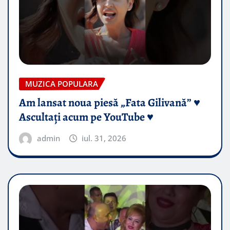
MUZICA POPULARA
Am lansat noua piesă „Fata Gilivană” ♥️
Ascultați acum pe YouTube ♥️
admin
iul. 31, 2026