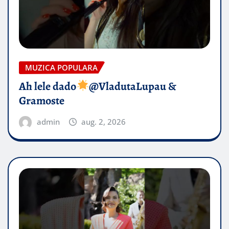
MUZICA POPULARA
Ah lele dado​
@VladutaLupau &
Gramoste
admin
aug. 2, 2026