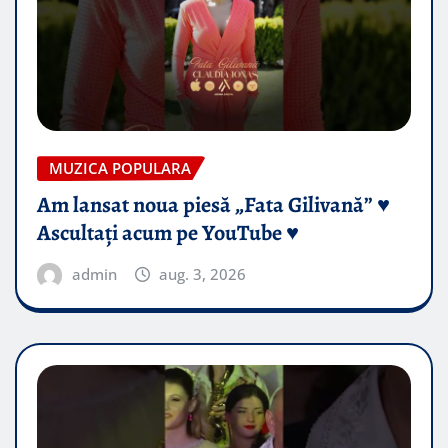
MUZICA POPULARA
Am lansat noua piesă „Fata Gilivană” ♥️
Ascultați acum pe YouTube ♥️
admin
aug. 3, 2026