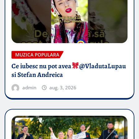
MUZICA POPULARA
Ce iubesc nu pot avea
​@VladutaLupau
si Stefan Andreica
admin
aug. 3, 2026