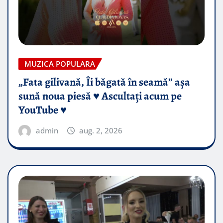
MUZICA POPULARA
„Fata gilivană, Îi băgată în seamă” așa
sună noua piesă ♥️ Ascultați acum pe
YouTube ♥️
admin
aug. 2, 2026