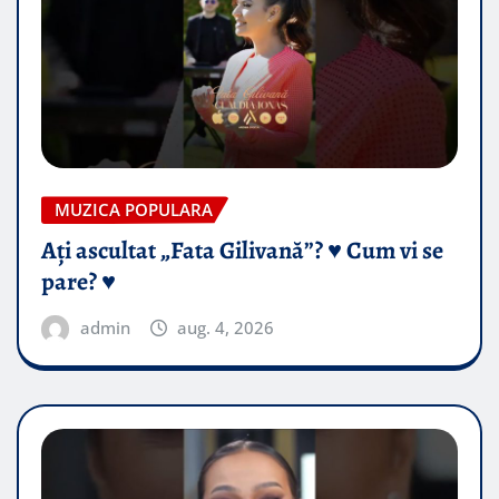
MUZICA POPULARA
Ați ascultat „Fata Gilivană”? ♥️ Cum vi se
pare? ♥️
admin
aug. 4, 2026