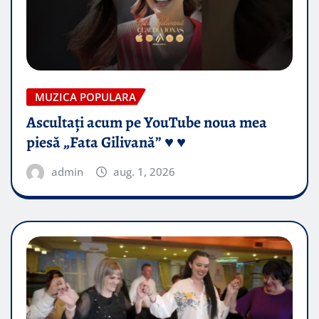
MUZICA POPULARA
Ascultați acum pe YouTube noua mea
piesă „Fata Gilivană” ♥️ ♥️
admin
aug. 1, 2026