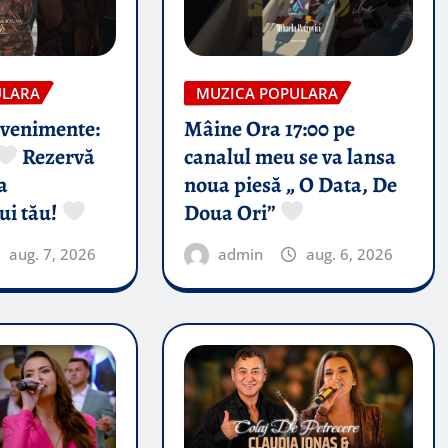
ULARA
MUZICA POPULARA
evenimente:
Mâine Ora 17:00 pe
Rezervă
canalul meu se va lansa
a
noua piesă „ O Data, De
ui tău!
Doua Ori”
aug. 7, 2026
admin
aug. 6, 2026