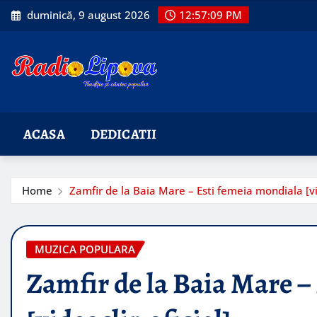
Skip
duminică, 9 august 2026
12:57:11 PM
to
content
ACASA
DEDICATII
Home
Zamfir de la Baia Mare – Esti femeia mondiala [vid
MUZICA POPULARA
Zamfir de la Baia Mare –