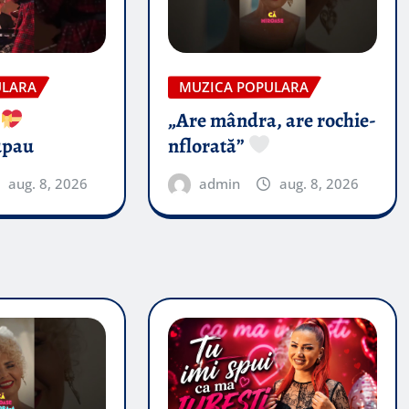
ULARA
MUZICA POPULARA
’
„Are mândra, are rochie-
upau
nflorată”
aug. 8, 2026
admin
aug. 8, 2026