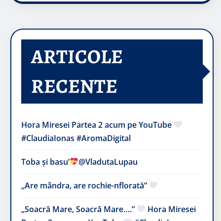
ARTICOLE
RECENTE
Hora Miresei Partea 2 acum pe YouTube
#ClaudiaIonas #AromaDigital
Toba și basu’
@VladutaLupau
„Are mândra, are rochie-nflorată”
„Soacră Mare, Soacră Mare….”
Hora Miresei