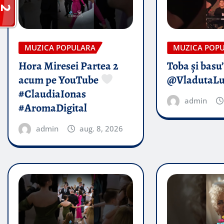
MUZICA POPULARA
MUZICA POP
Hora Miresei Partea 2
Toba și basu
acum pe YouTube
@VladutaL
#ClaudiaIonas
admin
#AromaDigital
admin
aug. 8, 2026