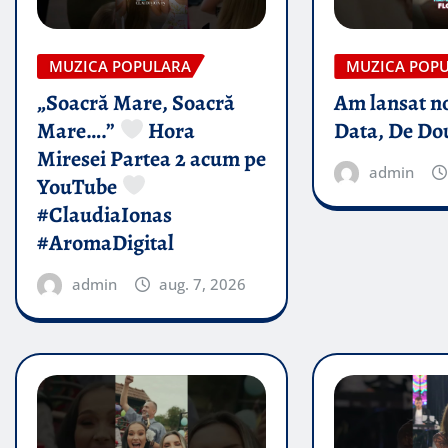
MUZICA POPULARA
MUZICA POP
„Soacră Mare, Soacră
Am lansat n
Mare….”
Hora
Data, De Do
Miresei Partea 2 acum pe
admin
YouTube
#ClaudiaIonas
#AromaDigital
admin
aug. 7, 2026