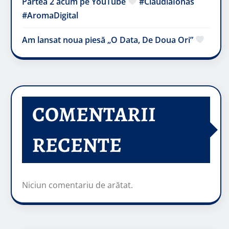
Partea 2 acum pe YouTube
#ClaudiaIonas
#AromaDigital
Am lansat noua piesă „O Data, De Doua Ori”
COMENTARII
RECENTE
Niciun comentariu de arătat.