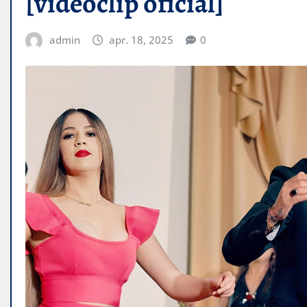
[videoclip oficial]
admin
apr. 18, 2025
0