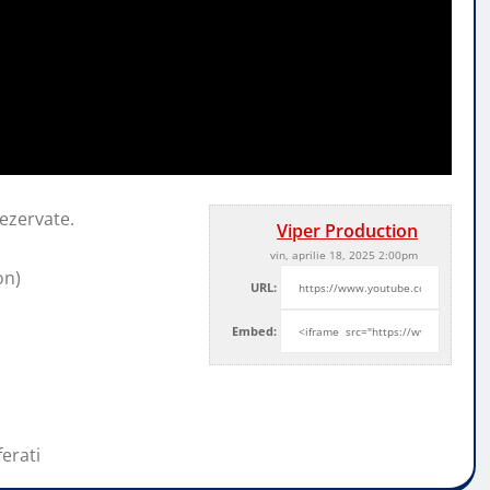
ezervate.
Viper Production
vin, aprilie 18, 2025 2:00pm
on)
URL:
Embed:
ferati