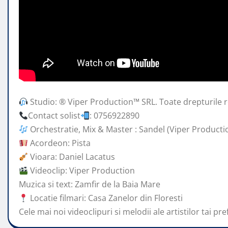
Studio: ® Viper Production™ SRL. Toate drepturile r
Contact solist
: 0756922890
Orchestratie, Mix & Master : Sandel (Viper Producti
Acordeon:
Pista
Vioara: Daniel Lacatus
Videoclip: Viper Production
Muzica si text: Zamfir de la Baia Mare
Locatie filmari: Casa Zanelor din Floresti
Cele mai noi videoclipuri si melodii ale artistilor tai pre