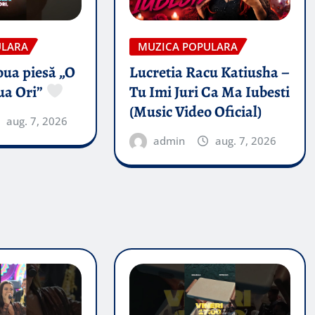
ULARA
MUZICA POPULARA
oua piesă „O
Lucretia Racu Katiusha –
ua Ori”
Tu Imi Juri Ca Ma Iubesti
(Music Video Oficial)
aug. 7, 2026
admin
aug. 7, 2026