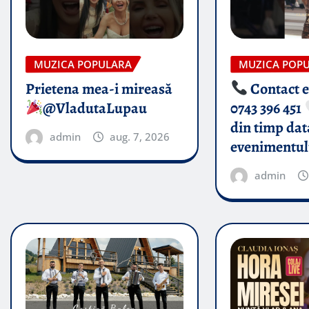
MUZICA POPULARA
MUZICA POP
Prietena mea-i mireasă​
Contact 
@VladutaLupau
0743 396 451
din timp dat
admin
aug. 7, 2026
evenimentul
admin