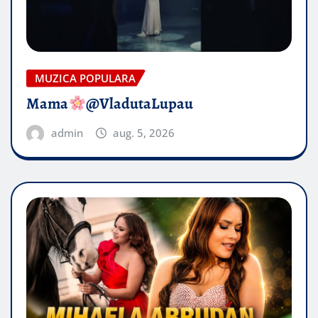
MUZICA POPULARA
Mama
@VladutaLupau
admin
aug. 5, 2026