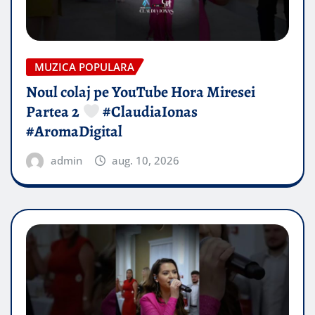
MUZICA POPULARA
Noul colaj pe YouTube Hora Miresei
Partea 2
#ClaudiaIonas
#AromaDigital
admin
aug. 10, 2026