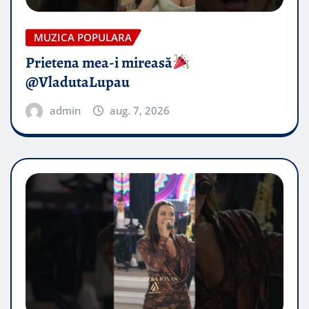
MUZICA POPULARA
Prietena mea-i mireasă​
@VladutaLupau
admin
aug. 7, 2026