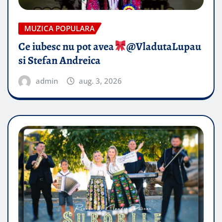
MUZICA POPULARA
Ce iubesc nu pot avea
​@VladutaLupau
si Stefan Andreica
admin
aug. 3, 2026