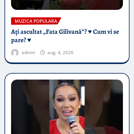
MUZICA POPULARA
Ați ascultat „Fata Gilivană”? ♥️ Cum vi se
pare? ♥️
admin
aug. 4, 2026