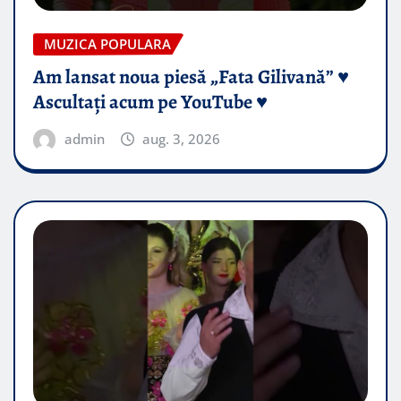
MUZICA POPULARA
Am lansat noua piesă „Fata Gilivană” ♥️
Ascultați acum pe YouTube ♥️
admin
aug. 3, 2026