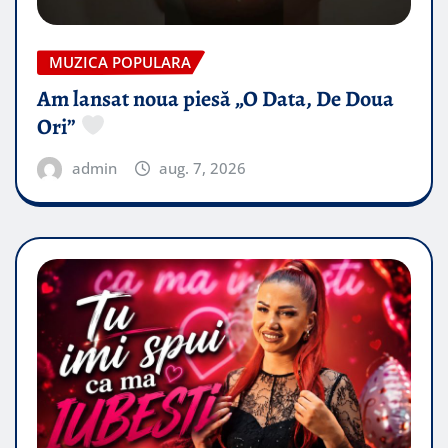
MUZICA POPULARA
Am lansat noua piesă „O Data, De Doua
Ori”
admin
aug. 7, 2026