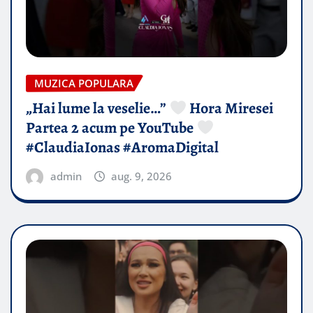
MUZICA POPULARA
„Hai lume la veselie…”
Hora Miresei
Partea 2 acum pe YouTube
#ClaudiaIonas #AromaDigital
admin
aug. 9, 2026