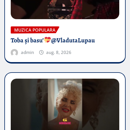
MUZICA POPULARA
Toba și basu’
@VladutaLupau
admin
aug. 8, 2026