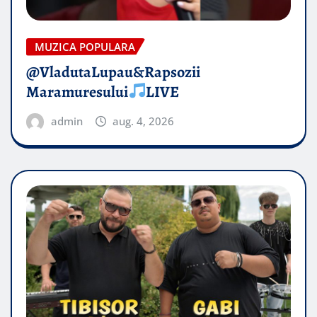
MUZICA POPULARA
@VladutaLupau&Rapsozii
Maramuresului
LIVE
admin
aug. 4, 2026