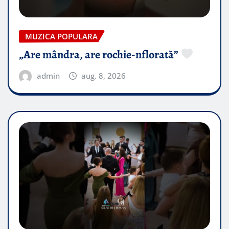
MUZICA POPULARA
„Are mândra, are rochie-nflorată”
admin
aug. 8, 2026