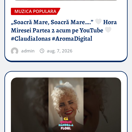
MUZICA POPULARA
„Soacră Mare, Soacră Mare….”
Hora
Miresei Partea 2 acum pe YouTube
#ClaudiaIonas #AromaDigital
admin
aug. 7, 2026