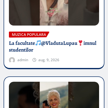
MUZICA POPULARA
La facultate
@VladutaLupau
imnul
studentilor
admin
aug. 9, 2026