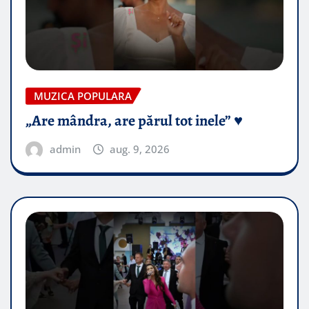
MUZICA POPULARA
„Are mândra, are părul tot inele” ♥️
admin
aug. 9, 2026