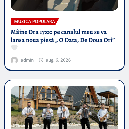
MUZICA POPULARA
Mâine Ora 17:00 pe canalul meu se va
lansa noua piesă „ O Data, De Doua Ori”
admin
aug. 6, 2026