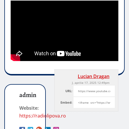
Lucian Dragan
J, aprilie 17, 2025 12:49pm
URL:
admin
Embed:
Website:
https://radiolipova.ro