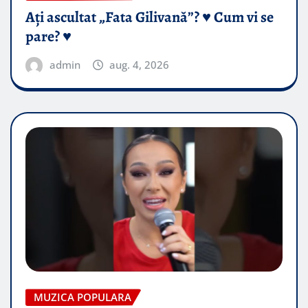
Ați ascultat „Fata Gilivană”? ♥️ Cum vi se
pare? ♥️
admin
aug. 4, 2026
MUZICA POPULARA