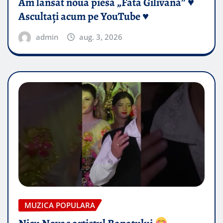
Am lansat noua piesă „Fata Gilivană” ♥️
Ascultați acum pe YouTube ♥️
admin
aug. 3, 2026
MUZICA POPULARA