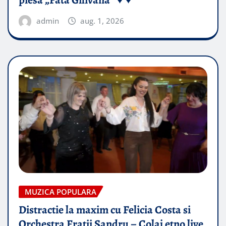
piesă „Fata Gilivană” ♥️ ♥️
admin
aug. 1, 2026
MUZICA POPULARA
Distractie la maxim cu Felicia Costa si
Orchestra Fratii Sandru – Colaj etno live