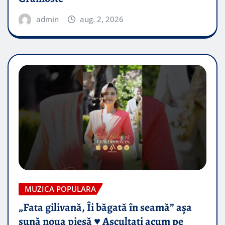
admin
aug. 2, 2026
MUZICA POPULARA
„Fata gilivană, Îi băgată în seamă” așa
sună noua piesă ♥️ Ascultați acum pe