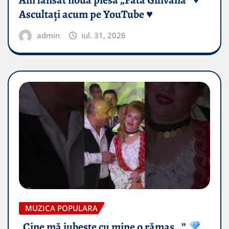
Ascultați acum pe YouTube ♥️
admin
iul. 31, 2026
MUZICA POPULARA
„Cine mă iubește cu mine o rămas…”