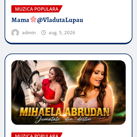
MUZICA POPULARA
Mama
@VladutaLupau
admin
aug. 5, 2026
MUZICA POPULARA