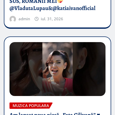
SUS, ROMÂNII MEI
@VladutaLupau&@katiaivanofficial
admin
iul. 31, 2026
MUZICA POPULARA
Am lansat noua piesă „Fata Gilivană” ♥️