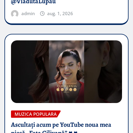
@VladutaLupau
admin
aug. 1, 2026
MUZICA POPULARA
Ascultați acum pe YouTube noua mea