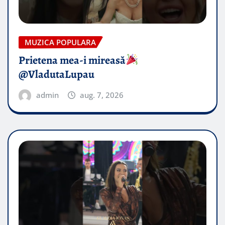
MUZICA POPULARA
Prietena mea-i mireasă​
@VladutaLupau
admin
aug. 7, 2026