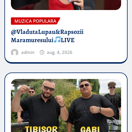
MUZICA POPULARA
@VladutaLupau&Rapsozii
Maramuresului
LIVE
admin
aug. 4, 2026