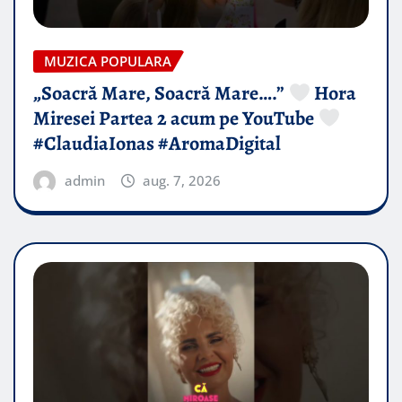
MUZICA POPULARA
„Soacră Mare, Soacră Mare….”
Hora
Miresei Partea 2 acum pe YouTube
#ClaudiaIonas #AromaDigital
admin
aug. 7, 2026