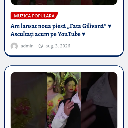
MUZICA POPULARA
Am lansat noua piesă „Fata Gilivană” ♥️
Ascultați acum pe YouTube ♥️
admin
aug. 3, 2026