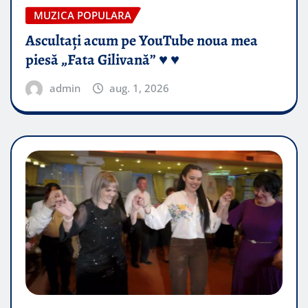
MUZICA POPULARA
Ascultați acum pe YouTube noua mea
piesă „Fata Gilivană” ♥️ ♥️
admin
aug. 1, 2026