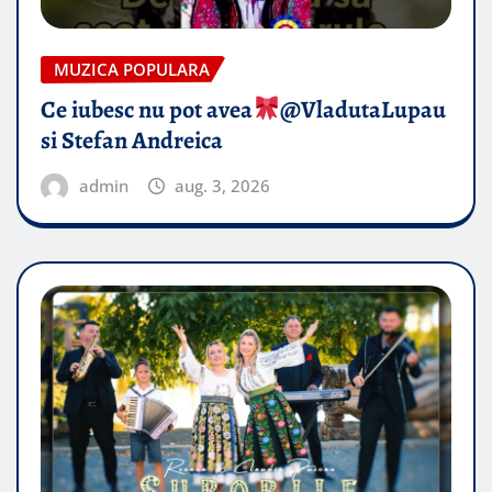
MUZICA POPULARA
Ce iubesc nu pot avea
​@VladutaLupau
si Stefan Andreica
admin
aug. 3, 2026