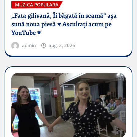
MUZICA POPULARA
„Fata gilivană, Îi băgată în seamă” așa
sună noua piesă ♥️ Ascultați acum pe
YouTube ♥️
admin
aug. 2, 2026