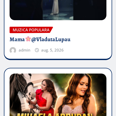
MUZICA POPULARA
Mama
@VladutaLupau
admin
aug. 5, 2026