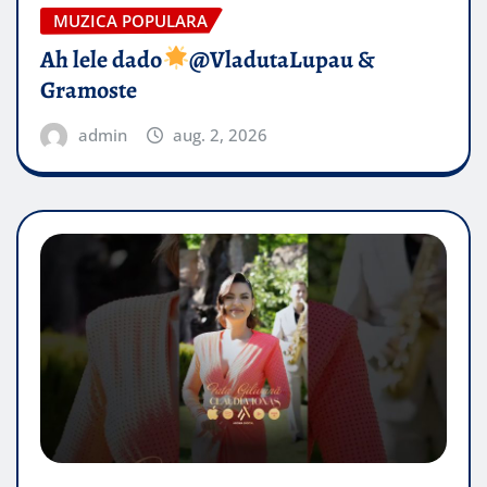
MUZICA POPULARA
Ah lele dado​
@VladutaLupau &
Gramoste
admin
aug. 2, 2026