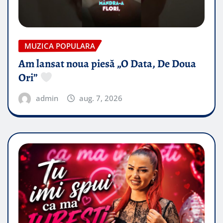
MUZICA POPULARA
Am lansat noua piesă „O Data, De Doua
Ori”
admin
aug. 7, 2026