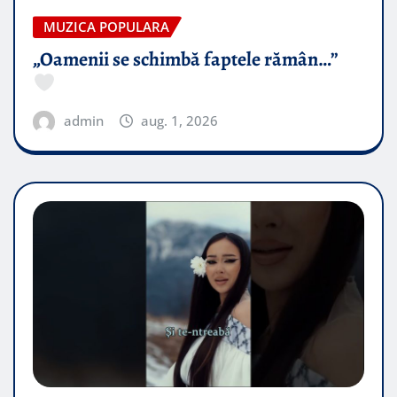
MUZICA POPULARA
„Oamenii se schimbă faptele rămân…”
admin
aug. 1, 2026