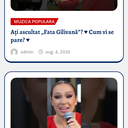
MUZICA POPULARA
Ați ascultat „Fata Gilivană”? ♥️ Cum vi se
pare? ♥️
admin
aug. 4, 2026