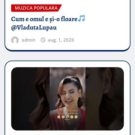
MUZICA POPULARA
Cum e omul e și-o floare
@VladutaLupau
admin
aug. 1, 2026