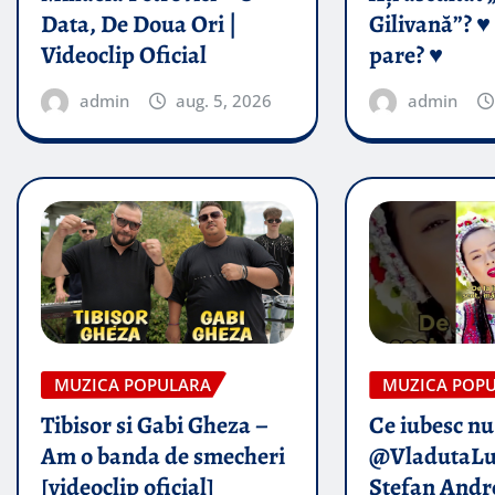
Data, De Doua Ori |
Gilivană”? ♥️
Videoclip Oficial
pare? ♥️
admin
aug. 5, 2026
admin
MUZICA POPULARA
MUZICA POP
Tibisor si Gabi Gheza –
Ce iubesc nu
Am o banda de smecheri
@VladutaLu
[videoclip oficial]
Stefan Andr