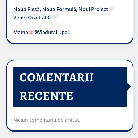
Noua Piesă, Noua Formulă, Noul Proiect
Vineri Ora 17:00
Mama
@VladutaLupau
COMENTARII
RECENTE
Niciun comentariu de arătat.