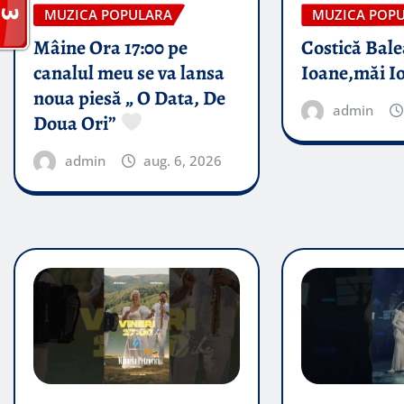
MUZICA POPULARA
MUZICA POP
Mâine Ora 17:00 pe
Costică Bale
canalul meu se va lansa
Ioane,măi I
noua piesă „ O Data, De
admin
Doua Ori”
admin
aug. 6, 2026