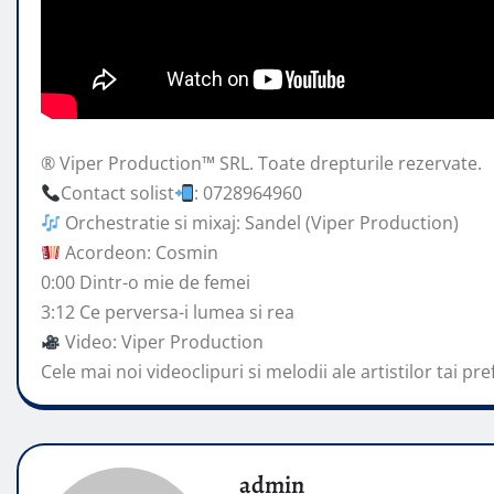
® Viper Production™ SRL. Toate drepturile rezervate.
Contact solist
: 0728964960
Orchestratie si mixaj: Sandel (Viper Production)
Acordeon: Cosmin
0:00 Dintr-o mie
de femei
3:12 Ce perversa-i lumea si rea
Video: Viper Production
Cele mai noi videoclipuri si melodii ale artistilor tai pre
admin