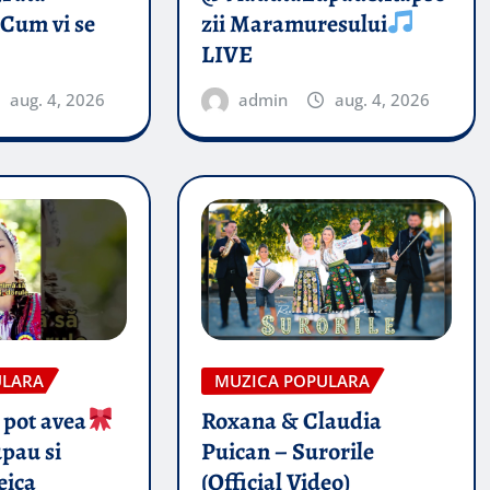
 Cum vi se
zii Maramuresului
LIVE
aug. 4, 2026
admin
aug. 4, 2026
ULARA
MUZICA POPULARA
 pot avea
Roxana & Claudia
pau si
Puican – Surorile
eica
(Official Video)