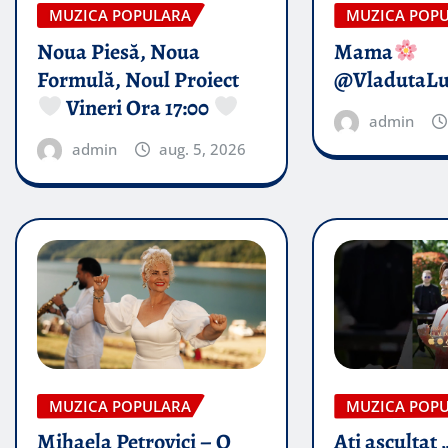
MUZICA POPULARA
MUZICA POP
Noua Piesă, Noua
Mama
Formulă, Noul Proiect
@VladutaL
Vineri Ora 17:00
admin
admin
aug. 5, 2026
MUZICA POPULARA
MUZICA POP
Mihaela Petrovici – O
Ați ascultat 