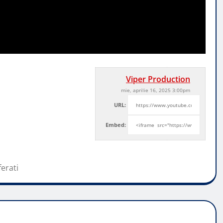
Viper Production
mie, aprilie 16, 2025 3:00pm
URL:
Embed:
ferati