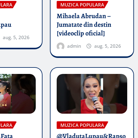
ULARA
MUZICA POPULARA
Mihaela Abrudan –
upau
Jumatate din destin
[videoclip oficial]
aug. 5, 2026
admin
aug. 5, 2026
ULARA
MUZICA POPULARA
„Fata
@VladutaLupau&Rapso