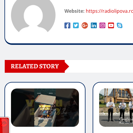
Website:
https://radiolipova.r
RELATED STORY