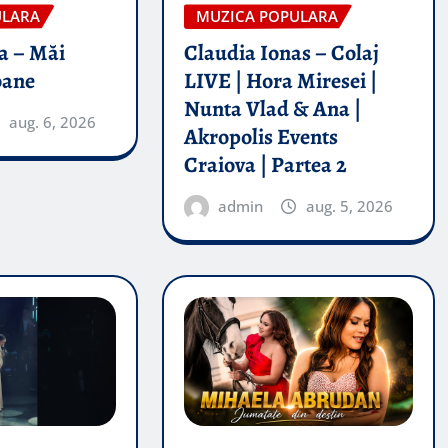
ULARA
MUZICA POPULARA
a – Măi
Claudia Ionas – Colaj
oane
LIVE | Hora Miresei |
Nunta Vlad & Ana |
aug. 6, 2026
Akropolis Events
Craiova | Partea 2
admin
aug. 5, 2026