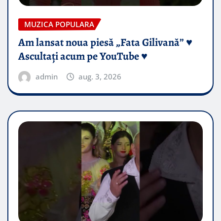
MUZICA POPULARA
Am lansat noua piesă „Fata Gilivană” ♥️
Ascultați acum pe YouTube ♥️
admin
aug. 3, 2026