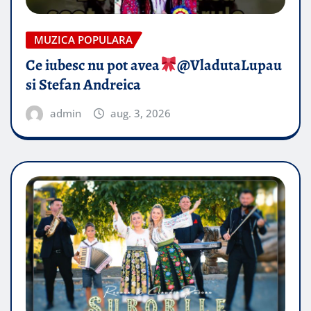
MUZICA POPULARA
Ce iubesc nu pot avea
​@VladutaLupau
si Stefan Andreica
admin
aug. 3, 2026