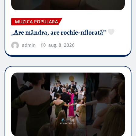
MUZICA POPULARA
„Are mândra, are rochie-nflorată”
admin
aug. 8, 2026