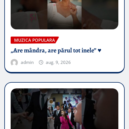
MUZICA POPULARA
„Are mândra, are părul tot inele” ♥️
admin
aug. 9, 2026