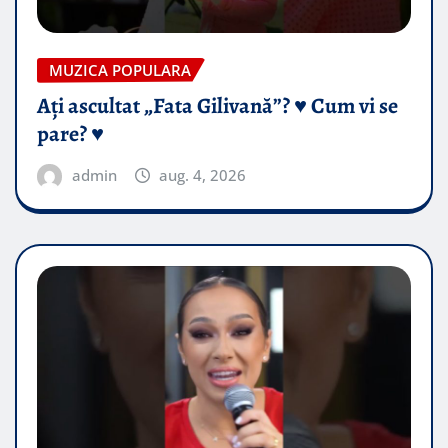
MUZICA POPULARA
Ați ascultat „Fata Gilivană”? ♥️ Cum vi se
pare? ♥️
admin
aug. 4, 2026