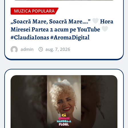
MUZICA POPULARA
„Soacră Mare, Soacră Mare….”
Hora
Miresei Partea 2 acum pe YouTube
#ClaudiaIonas #AromaDigital
admin
aug. 7, 2026