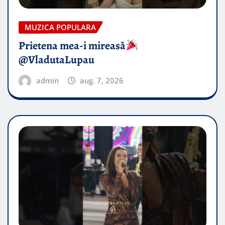
MUZICA POPULARA
Prietena mea-i mireasă​
@VladutaLupau
admin
aug. 7, 2026