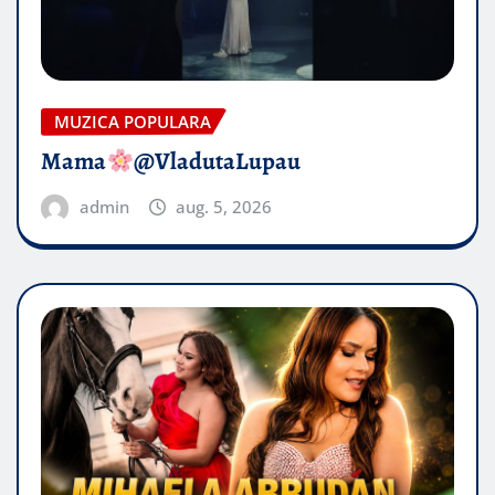
MUZICA POPULARA
Mama
@VladutaLupau
admin
aug. 5, 2026