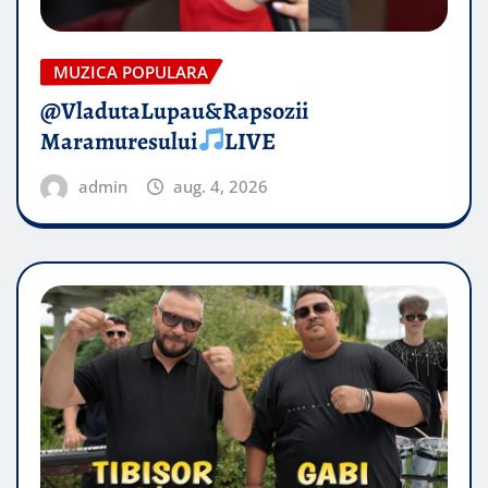
MUZICA POPULARA
@VladutaLupau&Rapsozii
Maramuresului
LIVE
admin
aug. 4, 2026