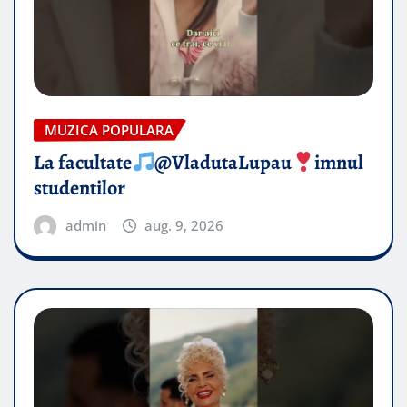
MUZICA POPULARA
La facultate
@VladutaLupau
imnul
studentilor
admin
aug. 9, 2026