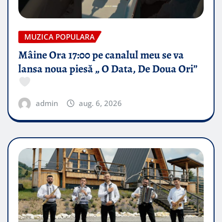
MUZICA POPULARA
Mâine Ora 17:00 pe canalul meu se va
lansa noua piesă „ O Data, De Doua Ori”
admin
aug. 6, 2026