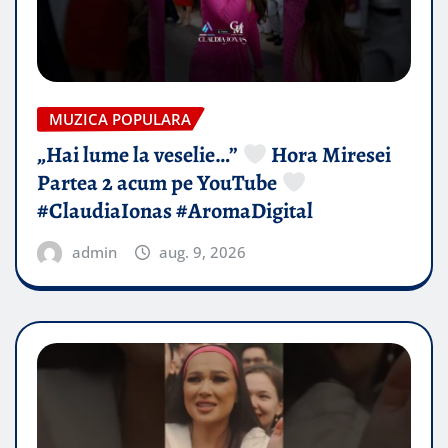
MUZICA POPULARA
„Hai lume la veselie…”
Hora Miresei
Partea 2 acum pe YouTube
#ClaudiaIonas #AromaDigital
admin
aug. 9, 2026