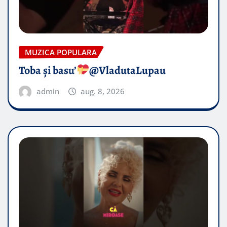
MUZICA POPULARA
Toba și basu’
@VladutaLupau
admin
aug. 8, 2026