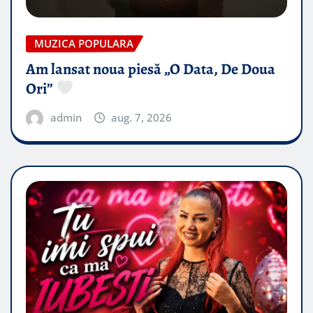
MUZICA POPULARA
Am lansat noua piesă „O Data, De Doua
Ori”
admin
aug. 7, 2026