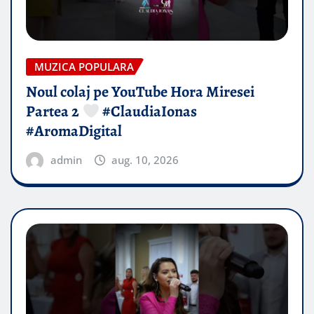
MUZICA POPULARA
Noul colaj pe YouTube Hora Miresei
Partea 2
#ClaudiaIonas
#AromaDigital
admin
aug. 10, 2026