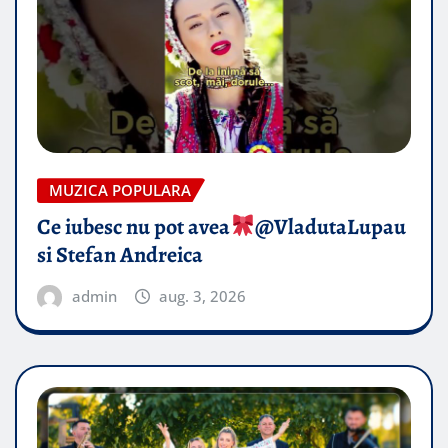
MUZICA POPULARA
Ce iubesc nu pot avea
​@VladutaLupau
si Stefan Andreica
admin
aug. 3, 2026