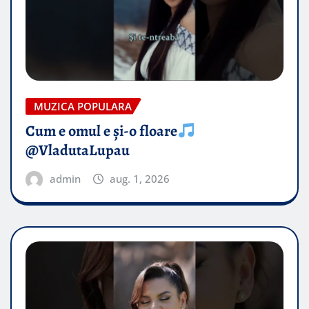
MUZICA POPULARA
Cum e omul e și-o floare
@VladutaLupau
admin
aug. 1, 2026