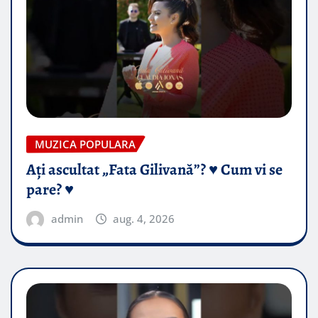
MUZICA POPULARA
Ați ascultat „Fata Gilivană”? ♥️ Cum vi se
pare? ♥️
admin
aug. 4, 2026