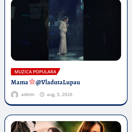
MUZICA POPULARA
Mama
@VladutaLupau
admin
aug. 5, 2026