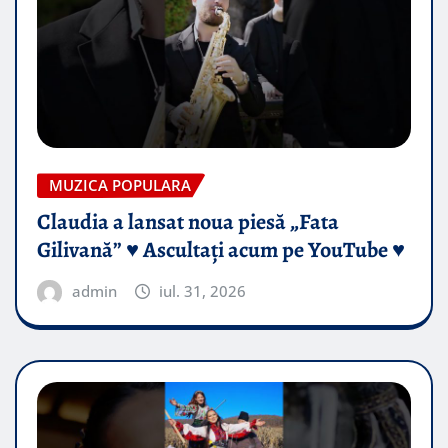
MUZICA POPULARA
Claudia a lansat noua piesă „Fata
Gilivană” ♥️ Ascultați acum pe YouTube ♥️
admin
iul. 31, 2026