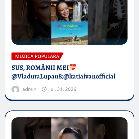
MUZICA POPULARA
SUS, ROMÂNII MEI
@VladutaLupau&@katiaivanofficial
admin
iul. 31, 2026