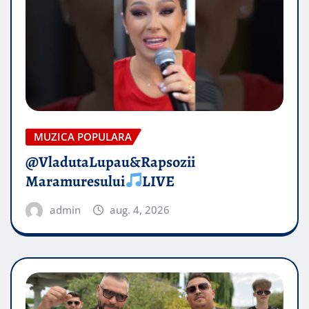
MUZICA POPULARA
@VladutaLupau&Rapsozii
Maramuresului
LIVE
admin
aug. 4, 2026