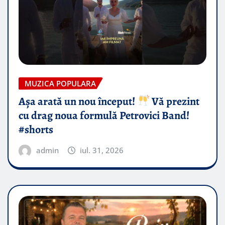
MUZICA POPULARA
Așa arată un nou început!
Vă prezint
cu drag noua formulă Petrovici Band!
#shorts
admin
iul. 31, 2026