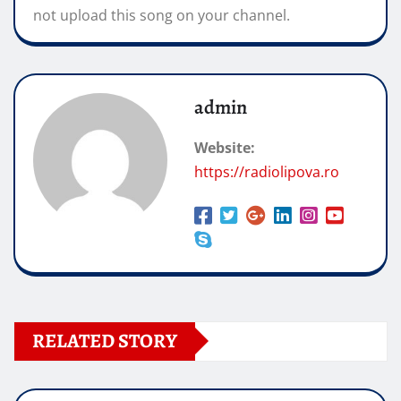
not upload this song on your channel.
admin
Website:
https://radiolipova.ro
RELATED STORY