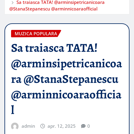
Sa traiasca TATA! @arminsipetricanicoara
@StanaStepanescu @arminnicoaraofficial
MUZICA POPULARA
Sa traiasca TATA!
@arminsipetricanicoa
ra @StanaStepanescu
@arminnicoaraofficia
l
admin
apr. 12, 2025
0