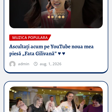
MUZICA POPULARA
Ascultați acum pe YouTube noua mea
piesă „Fata Gilivană” ♥️ ♥️
admin
aug. 1, 2026