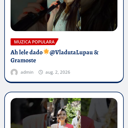
MUZICA POPULARA
Ah lele dado​
@VladutaLupau &
Gramoste
admin
aug. 2, 2026