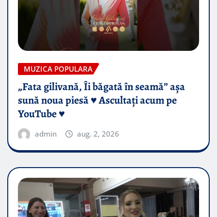
MUZICA POPULARA
„Fata gilivană, Îi băgată în seamă” așa
sună noua piesă ♥️ Ascultați acum pe
YouTube ♥️
admin
aug. 2, 2026