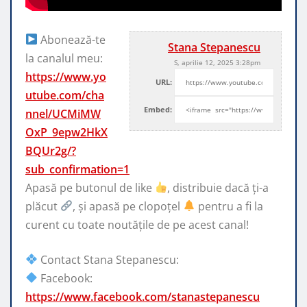
Abonează-te
Stana Stepanescu
la canalul meu:
S, aprilie 12, 2025 3:28pm
https://www.yo
URL:
utube.com/cha
Embed:
nnel/UCMiMW
OxP_9epw2HkX
BQUr2g/?
sub_confirmation=1
Apasă pe butonul de like
, distribuie dacă ți-a
plăcut
, și
apasă pe clopoțel
pentru a fi la
curent cu toate noutățile de pe acest canal!
Contact Stana Stepanescu:
Facebook:
https://www.facebook.com/stanastepanescu