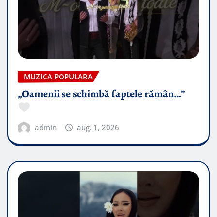
MUZICA POPULARA
„Oamenii se schimbă faptele rămân…”
admin
aug. 1, 2026