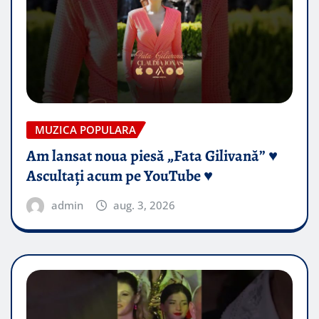
MUZICA POPULARA
Am lansat noua piesă „Fata Gilivană” ♥️
Ascultați acum pe YouTube ♥️
admin
aug. 3, 2026