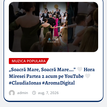
MUZICA POPULARA
„Soacră Mare, Soacră Mare….”
Hora
Miresei Partea 2 acum pe YouTube
#ClaudiaIonas #AromaDigital
admin
aug. 7, 2026