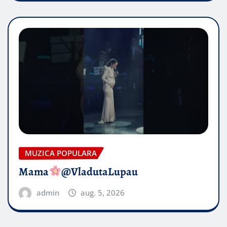
MUZICA POPULARA
Mama
@VladutaLupau
admin
aug. 5, 2026