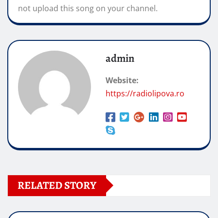
not upload this song on your channel.
admin
Website:
https://radiolipova.ro
RELATED STORY