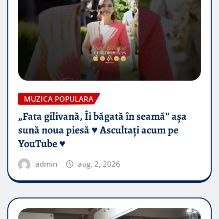
MUZICA POPULARA
„Fata gilivană, Îi băgată în seamă” așa
sună noua piesă ♥️ Ascultați acum pe
YouTube ♥️
admin
aug. 2, 2026