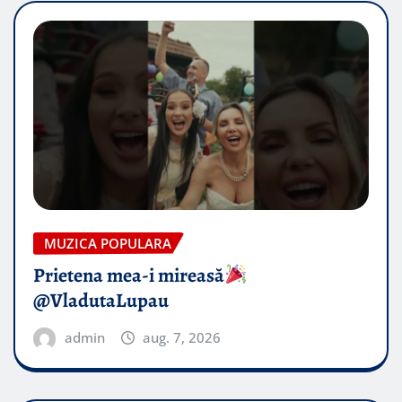
MUZICA POPULARA
Prietena mea-i mireasă​
@VladutaLupau
admin
aug. 7, 2026