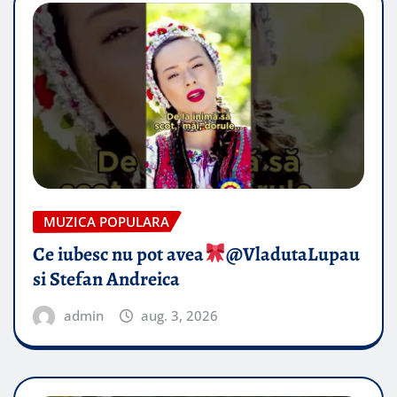
MUZICA POPULARA
Ce iubesc nu pot avea
​@VladutaLupau
si Stefan Andreica
admin
aug. 3, 2026