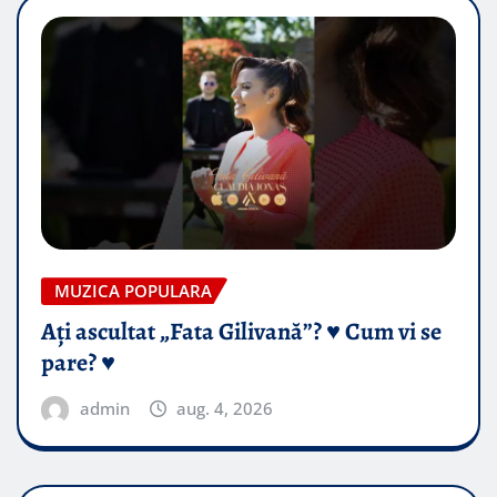
MUZICA POPULARA
Ați ascultat „Fata Gilivană”? ♥️ Cum vi se
pare? ♥️
admin
aug. 4, 2026