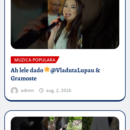
MUZICA POPULARA
Ah lele dado​
@VladutaLupau &
Gramoste
admin
aug. 2, 2026