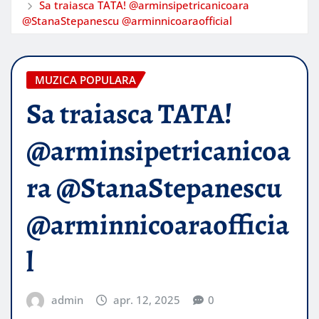
Sa traiasca TATA! @arminsipetricanicoara
@StanaStepanescu @arminnicoaraofficial
MUZICA POPULARA
Sa traiasca TATA!
@arminsipetricanicoa
ra @StanaStepanescu
@arminnicoaraofficia
l
admin
apr. 12, 2025
0