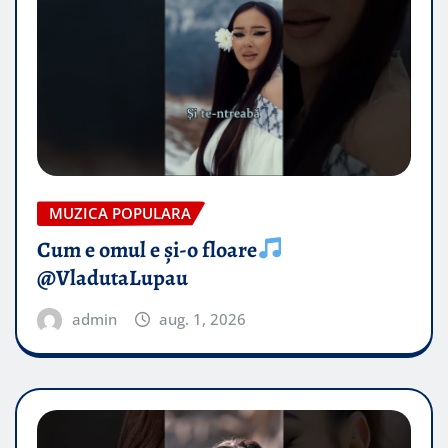
MUZICA POPULARA
Cum e omul e și-o floare
@VladutaLupau
admin
aug. 1, 2026