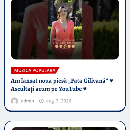
MUZICA POPULARA
Am lansat noua piesă „Fata Gilivană” ♥️
Ascultați acum pe YouTube ♥️
admin
aug. 3, 2026