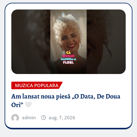
MUZICA POPULARA
Am lansat noua piesă „O Data, De Doua
Ori”
admin
aug. 7, 2026