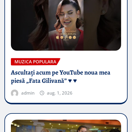
MUZICA POPULARA
Ascultați acum pe YouTube noua mea
piesă „Fata Gilivană” ♥️ ♥️
admin
aug. 1, 2026