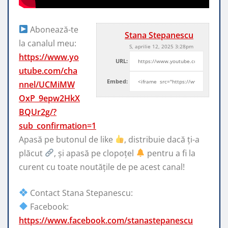
Abonează-te
Stana Stepanescu
la canalul meu:
S, aprilie 12, 2025 3:28pm
https://www.yo
URL:
utube.com/cha
Embed:
nnel/UCMiMW
OxP_9epw2HkX
BQUr2g/?
sub_confirmation=1
Apasă pe butonul de like
, distribuie dacă ți-a
plăcut
, și
apasă pe clopoțel
pentru a fi la
curent cu toate noutățile de pe acest canal!
Contact Stana Stepanescu:
Facebook:
https://www.facebook.com/stanastepanescu