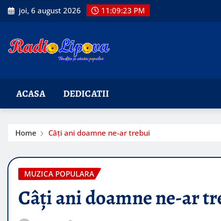
Skip
joi, 6 august 2026
11:09:24 PM
to
content
ACASA
DEDICATII
Home
Câți ani doamne ne-ar trebui
MUZICA POPULARA
Câți ani doamne ne-ar tr