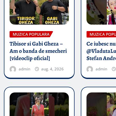
MUZICA POPULARA
MUZICA POP
Tibisor si Gabi Gheza –
Ce iubesc nu
Am o banda de smecheri
@VladutaLu
[videoclip oficial]
Stefan Andr
admin
aug. 4, 2026
admin