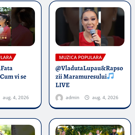
ULARA
MUZICA POPULARA
„Fata
@VladutaLupau&Rapso
 Cum vi se
zii Maramuresului
LIVE
aug. 4, 2026
admin
aug. 4, 2026