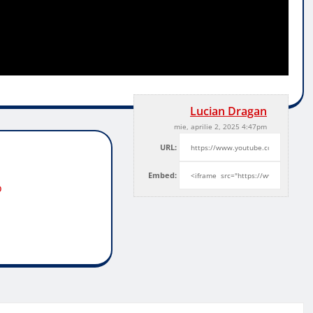
Lucian Dragan
mie, aprilie 2, 2025 4:47pm
URL:
Embed:
o