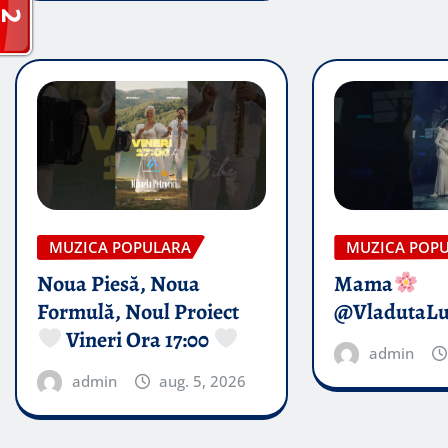
MUZICA POPULARA
MUZICA POP
Noua Piesă, Noua
Mama
Formulă, Noul Proiect
@VladutaL
Vineri Ora 17:00
admin
admin
aug. 5, 2026