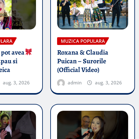
ULARA
MUZICA POPULARA
 pot avea
Roxana & Claudia
pau si
Puican – Surorile
eica
(Official Video)
aug. 3, 2026
admin
aug. 3, 2026