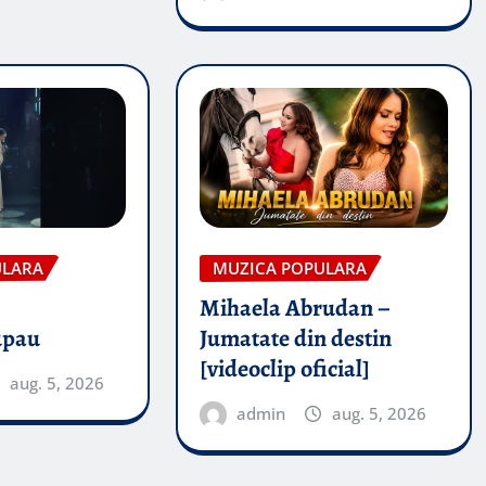
ULARA
MUZICA POPULARA
Mihaela Abrudan –
upau
Jumatate din destin
[videoclip oficial]
aug. 5, 2026
admin
aug. 5, 2026