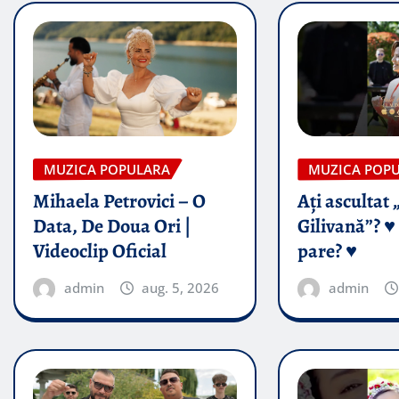
MUZICA POPULARA
MUZICA POP
Mihaela Petrovici – O
Ați ascultat 
Data, De Doua Ori |
Gilivană”? ♥️
Videoclip Oficial
pare? ♥️
admin
aug. 5, 2026
admin