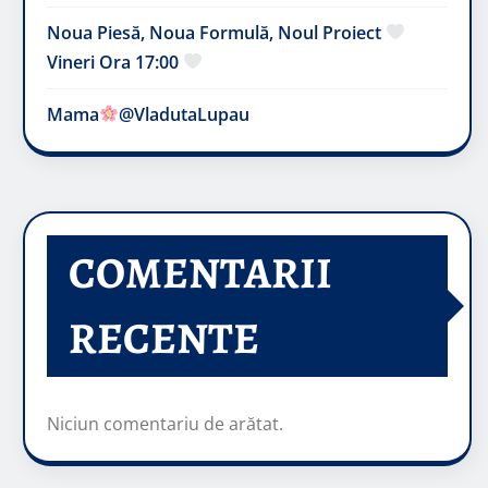
Noua Piesă, Noua Formulă, Noul Proiect
Vineri Ora 17:00
Mama
@VladutaLupau
COMENTARII
RECENTE
Niciun comentariu de arătat.