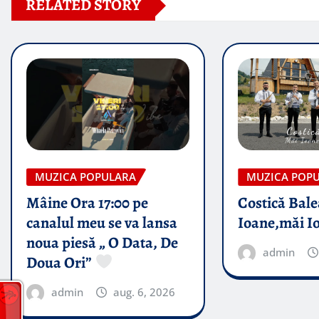
RELATED STORY
MUZICA POPULARA
MUZICA POP
Mâine Ora 17:00 pe
Costică Bale
canalul meu se va lansa
Ioane,măi I
noua piesă „ O Data, De
admin
Doua Ori”
admin
aug. 6, 2026