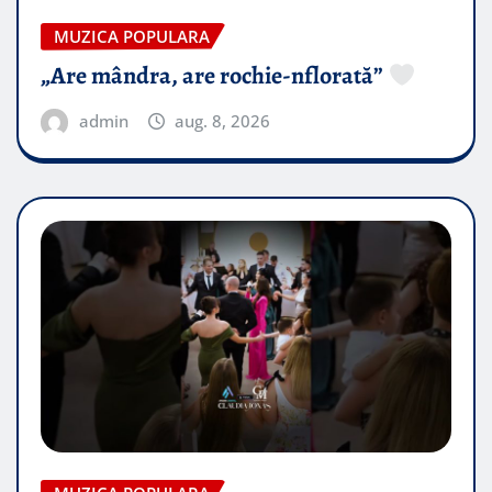
MUZICA POPULARA
„Are mândra, are rochie-nflorată”
admin
aug. 8, 2026