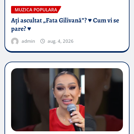
MUZICA POPULARA
Ați ascultat „Fata Gilivană”? ♥️ Cum vi se
pare? ♥️
admin
aug. 4, 2026