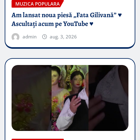
MUZICA POPULARA
Am lansat noua piesă „Fata Gilivană” ♥️
Ascultați acum pe YouTube ♥️
admin
aug. 3, 2026