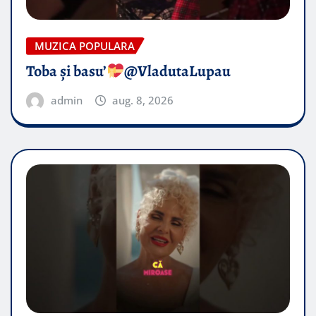
MUZICA POPULARA
Toba și basu’
@VladutaLupau
admin
aug. 8, 2026