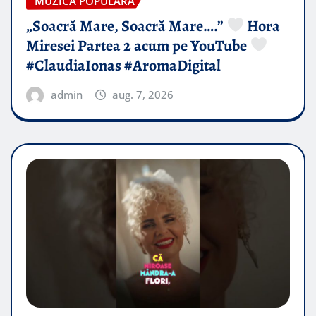
MUZICA POPULARA
„Soacră Mare, Soacră Mare….”
Hora
Miresei Partea 2 acum pe YouTube
#ClaudiaIonas #AromaDigital
admin
aug. 7, 2026