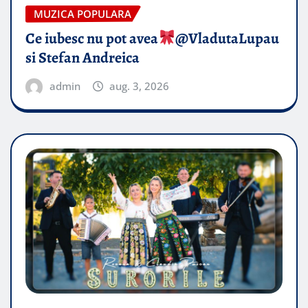
MUZICA POPULARA
Ce iubesc nu pot avea
​@VladutaLupau
si Stefan Andreica
admin
aug. 3, 2026