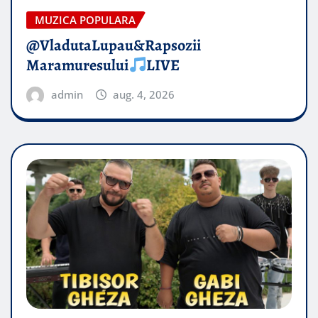
MUZICA POPULARA
@VladutaLupau&Rapsozii
Maramuresului
LIVE
admin
aug. 4, 2026