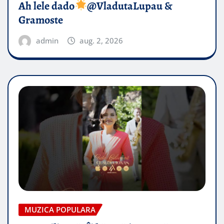
Ah lele dado​
@VladutaLupau &
Gramoste
admin
aug. 2, 2026
MUZICA POPULARA