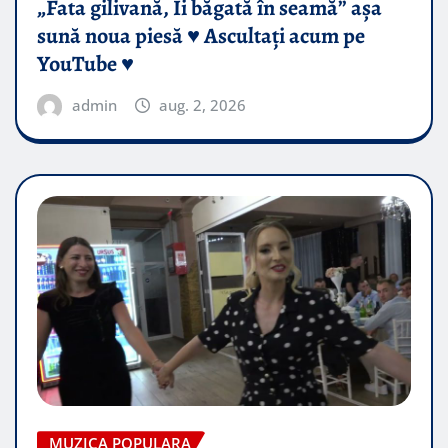
„Fata gilivană, Îi băgată în seamă” așa
sună noua piesă ♥️ Ascultați acum pe
YouTube ♥️
admin
aug. 2, 2026
MUZICA POPULARA