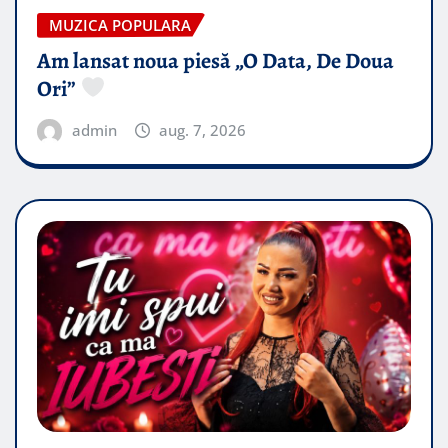
MUZICA POPULARA
Am lansat noua piesă „O Data, De Doua
Ori”
admin
aug. 7, 2026