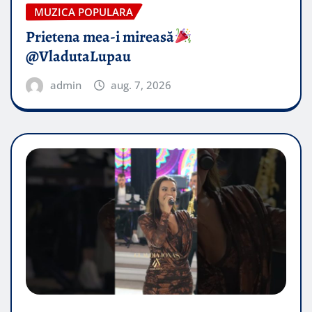
MUZICA POPULARA
Prietena mea-i mireasă​
@VladutaLupau
admin
aug. 7, 2026