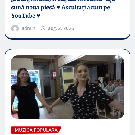
sună noua piesă ♥️ Ascultați acum pe
YouTube ♥️
admin
aug. 2, 2026
MUZICA POPULARA