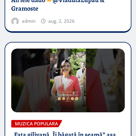
Gramoste
admin
aug. 2, 2026
MUZICA POPULARA
„Fata gilivană, Îi băgată în seamă” așa