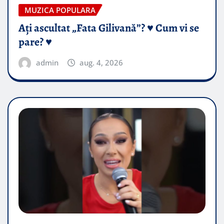
MUZICA POPULARA
Ați ascultat „Fata Gilivană”? ♥️ Cum vi se
pare? ♥️
admin
aug. 4, 2026