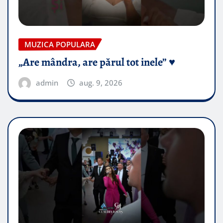
MUZICA POPULARA
„Are mândra, are părul tot inele” ♥️
admin
aug. 9, 2026