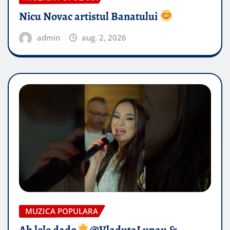
Nicu Novac artistul Banatului
admin
aug. 2, 2026
MUZICA POPULARA
Ah lele dado​
@VladutaLupau &