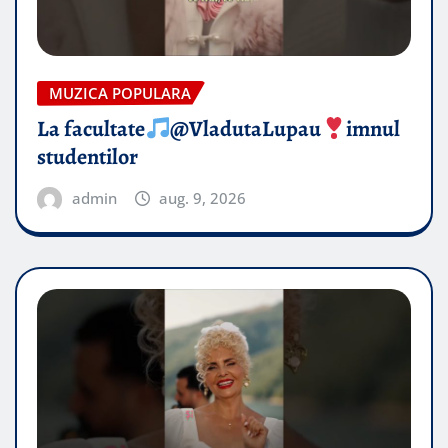
MUZICA POPULARA
La facultate
@VladutaLupau
imnul
studentilor
admin
aug. 9, 2026