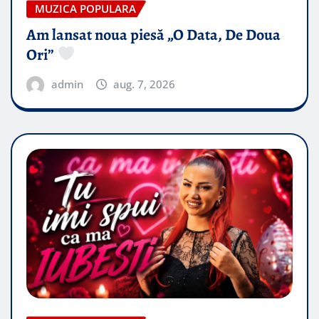
MUZICA POPULARA
Am lansat noua piesă „O Data, De Doua
Ori”
admin
aug. 7, 2026