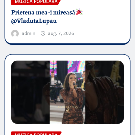
MUZICA POPULARA
Prietena mea-i mireasă​
@VladutaLupau
admin
aug. 7, 2026