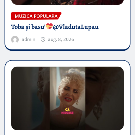
MUZICA POPULARA
Toba și basu’
@VladutaLupau
admin
aug. 8, 2026