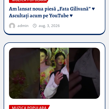
Am lansat noua piesă „Fata Gilivană” ♥️
Ascultați acum pe YouTube ♥️
admin
aug. 3, 2026
MUZICA POPULARA