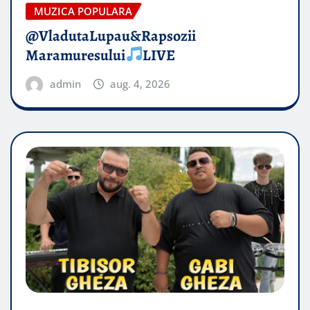
MUZICA POPULARA
@VladutaLupau&Rapsozii
Maramuresului
LIVE
admin
aug. 4, 2026