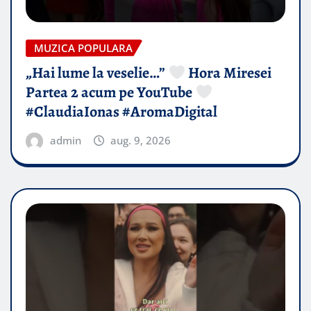
MUZICA POPULARA
„Hai lume la veselie…”
Hora Miresei
Partea 2 acum pe YouTube
#ClaudiaIonas #AromaDigital
admin
aug. 9, 2026