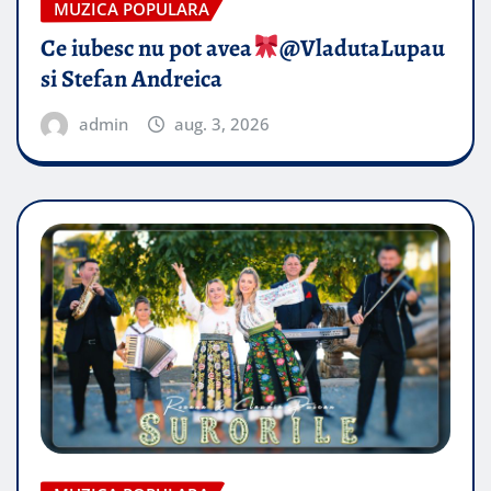
MUZICA POPULARA
Ce iubesc nu pot avea
​@VladutaLupau
si Stefan Andreica
admin
aug. 3, 2026