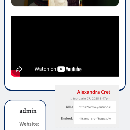
Alexandra Cret
J, februarie 27, 2025 5:47pm
URL:
admin
Embed:
Website: