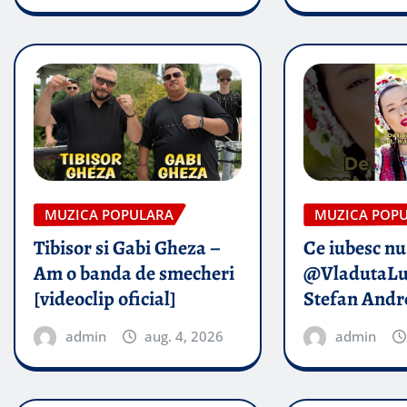
MUZICA POPULARA
MUZICA POP
Tibisor si Gabi Gheza –
Ce iubesc nu
Am o banda de smecheri
@VladutaLu
[videoclip oficial]
Stefan Andr
admin
aug. 4, 2026
admin