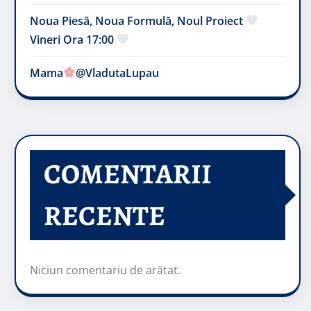
Noua Piesă, Noua Formulă, Noul Proiect
Vineri Ora 17:00
Mama
@VladutaLupau
COMENTARII
RECENTE
Niciun comentariu de arătat.