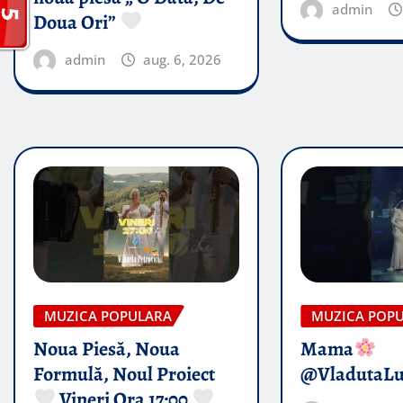
admin
Doua Ori”
admin
aug. 6, 2026
MUZICA POPULARA
MUZICA POP
Noua Piesă, Noua
Mama
Formulă, Noul Proiect
@VladutaL
Vineri Ora 17:00