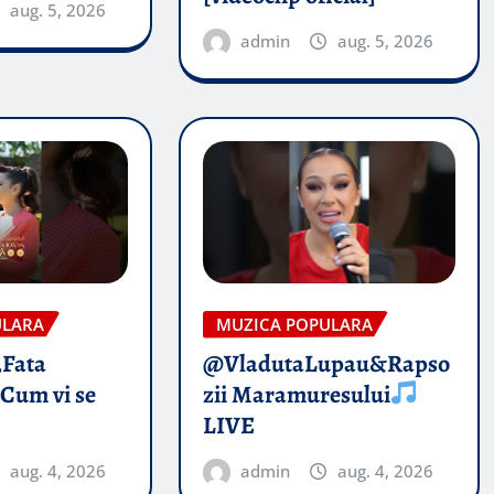
aug. 5, 2026
admin
aug. 5, 2026
ULARA
MUZICA POPULARA
„Fata
@VladutaLupau&Rapso
 Cum vi se
zii Maramuresului
LIVE
aug. 4, 2026
admin
aug. 4, 2026