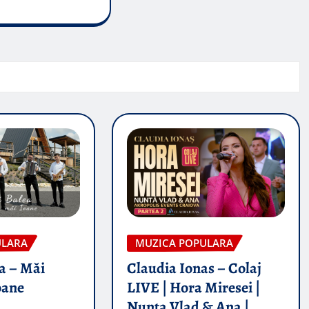
ULARA
MUZICA POPULARA
a – Măi
Claudia Ionas – Colaj
oane
LIVE | Hora Miresei |
Nunta Vlad & Ana |