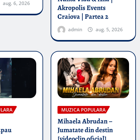
aug. 6, 2026
Akropolis Events
Craiova | Partea 2
admin
aug. 5, 2026
ULARA
MUZICA POPULARA
Mihaela Abrudan –
upau
Jumatate din destin
[videoclip oficial]