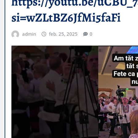
https://youtu.be/uCBU
si=wZLtBZ6JfMi5faFi
admin
feb. 25, 2025
0