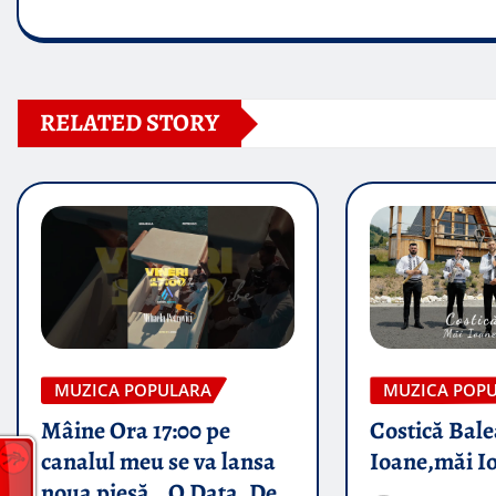
RELATED STORY
MUZICA POPULARA
MUZICA POP
Mâine Ora 17:00 pe
Costică Bale
canalul meu se va lansa
Ioane,măi I
noua piesă „ O Data, De