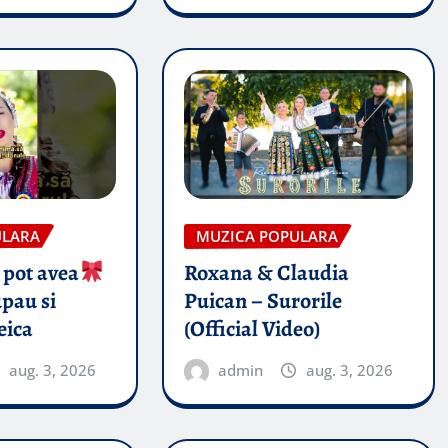
ULARA
MUZICA POPULARA
 pot avea
Roxana & Claudia
pau si
Puican – Surorile
eica
(Official Video)
aug. 3, 2026
admin
aug. 3, 2026