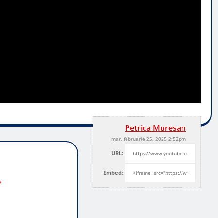
Petrica Muresan
mar, februarie 25, 2025 2:52pm
URL:
Embed:
o