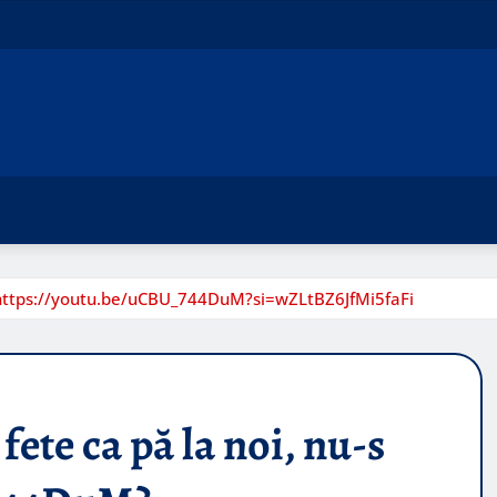
u-s https://youtu.be/uCBU_744DuM?si=wZLtBZ6JfMi5faFi
fete ca pă la noi, nu-s