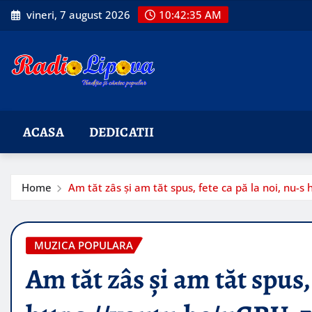
Skip
vineri, 7 august 2026
10:42:36 AM
to
content
ACASA
DEDICATII
Home
Am tăt zâs și am tăt spus, fete ca pă la noi, n
MUZICA POPULARA
Am tăt zâs și am tăt spus, 