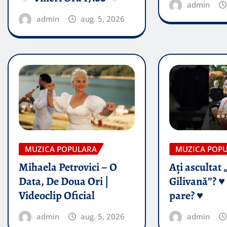
admin
admin
aug. 5, 2026
MUZICA POPULARA
MUZICA POP
Mihaela Petrovici – O
Ați ascultat 
Data, De Doua Ori |
Gilivană”? ♥️
Videoclip Oficial
pare? ♥️
admin
aug. 5, 2026
admin