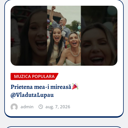
MUZICA POPULARA
Prietena mea-i mireasă​
@VladutaLupau
admin
aug. 7, 2026