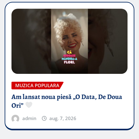
MUZICA POPULARA
Am lansat noua piesă „O Data, De Doua
Ori”
admin
aug. 7, 2026