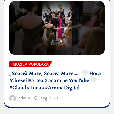
MUZICA POPULARA
„Soacră Mare, Soacră Mare….”
Hora
Miresei Partea 2 acum pe YouTube
#ClaudiaIonas #AromaDigital
admin
aug. 7, 2026