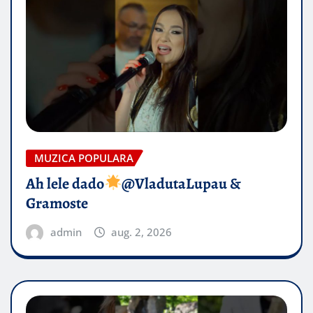
MUZICA POPULARA
Ah lele dado​
@VladutaLupau &
Gramoste
admin
aug. 2, 2026