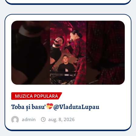
MUZICA POPULARA
Toba și basu’
@VladutaLupau
admin
aug. 8, 2026