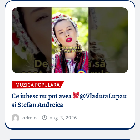
MUZICA POPULARA
Ce iubesc nu pot avea
​@VladutaLupau
si Stefan Andreica
admin
aug. 3, 2026