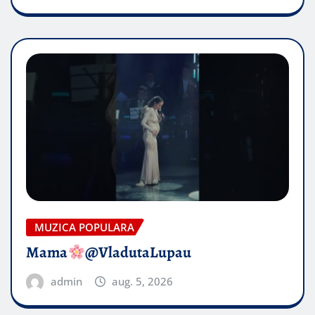
MUZICA POPULARA
Mama
@VladutaLupau
admin
aug. 5, 2026