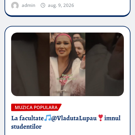
admin
aug. 9, 2026
MUZICA POPULARA
La facultate
@VladutaLupau
imnul
studentilor