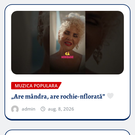
MUZICA POPULARA
„Are mândra, are rochie-nflorată”
admin
aug. 8, 2026