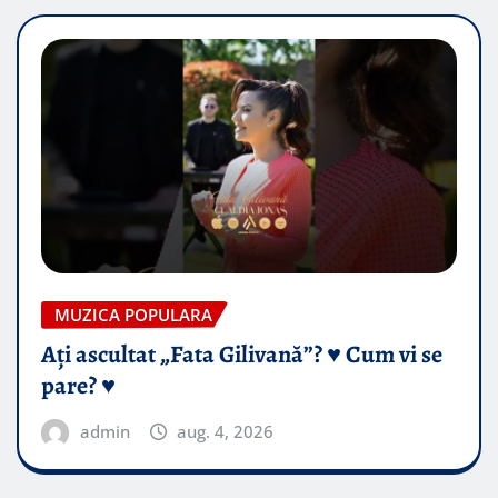
MUZICA POPULARA
Ați ascultat „Fata Gilivană”? ♥️ Cum vi se
pare? ♥️
admin
aug. 4, 2026