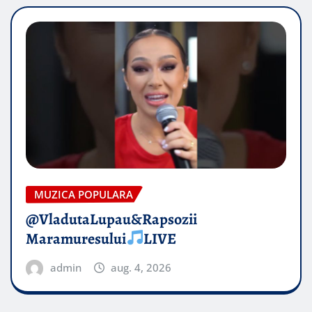
MUZICA POPULARA
@VladutaLupau&Rapsozii
Maramuresului
LIVE
admin
aug. 4, 2026