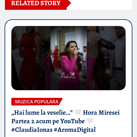
RELATED STORY
MUZICA POPULARA
„Hai lume la veselie…”
Hora Miresei
Partea 2 acum pe YouTube
#ClaudiaIonas #AromaDigital