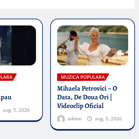
ULARA
MUZICA POPULARA
Mihaela Petrovici – O
upau
Data, De Doua Ori |
Videoclip Oficial
aug. 5, 2026
admin
aug. 5, 2026