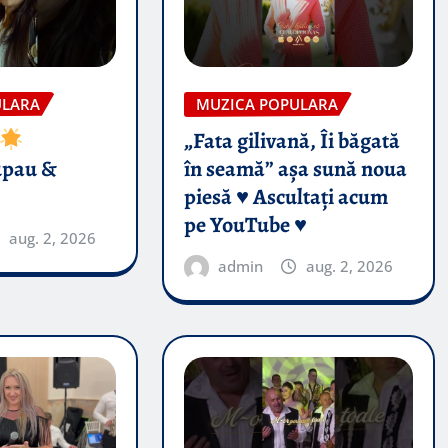
ULARA
MUZICA POPULARA
„Fata gilivană, Îi băgată
upau &
în seamă” așa sună noua
piesă ♥️ Ascultați acum
pe YouTube ♥️
aug. 2, 2026
admin
aug. 2, 2026