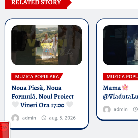
RELATED STORY
MUZICA POPULARA
MUZICA POP
Noua Piesă, Noua
Mama
Formulă, Noul Proiect
@VladutaL
Vineri Ora 17:00
admin
admin
aug. 5, 2026