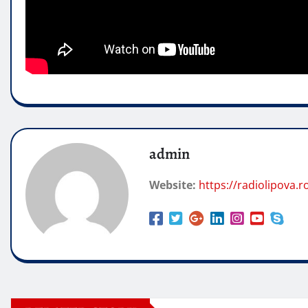
admin
Website:
https://radiolipova.r