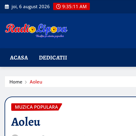
Skip
joi, 6 august 2026
9:35:13 AM
to
content
ACASA
DEDICATII
Home
Aoleu
MUZICA POPULARA
Aoleu