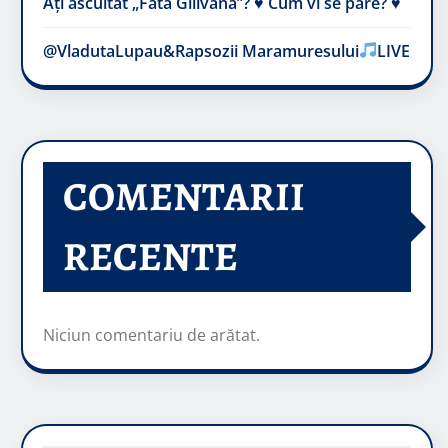
Ați ascultat „Fata Gilivană”? ♥️ Cum vi se pare? ♥️
@VladutaLupau&Rapsozii Maramuresului
LIVE
COMENTARII
RECENTE
Niciun comentariu de arătat.