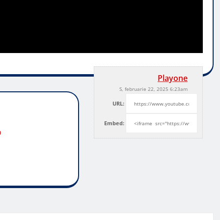
Playone
S, februarie 22, 2025 6:23am
URL:
Embed:
o