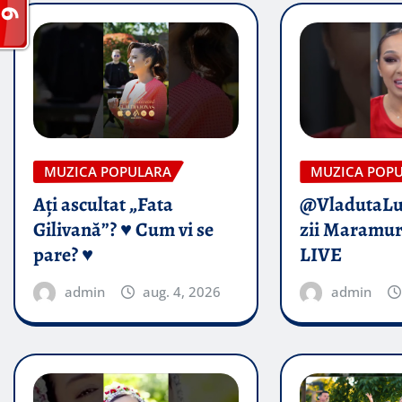
MUZICA POPULARA
MUZICA POP
Ați ascultat „Fata
@VladutaL
Gilivană”? ♥️ Cum vi se
zii Maramur
pare? ♥️
LIVE
admin
aug. 4, 2026
admin