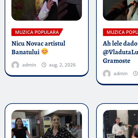
MUZICA POPULARA
MUZICA POP
Nicu Novac artistul
Ah lele dado​
Banatului
@VladutaL
Gramoste
admin
aug. 2, 2026
admin