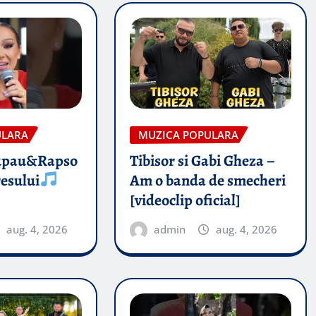
ULARA
MUZICA POPULARA
upau&Rapso
Tibisor si Gabi Gheza –
esului
Am o banda de smecheri
[videoclip oficial]
aug. 4, 2026
admin
aug. 4, 2026