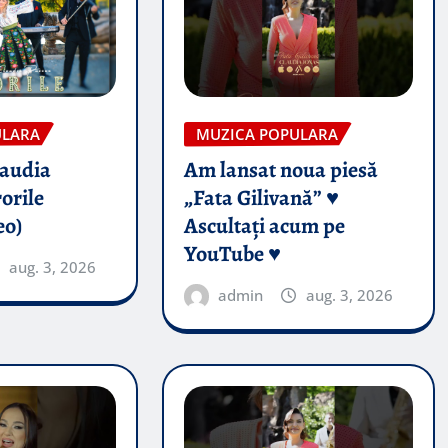
ULARA
MUZICA POPULARA
audia
Am lansat noua piesă
orile
„Fata Gilivană” ♥️
eo)
Ascultați acum pe
YouTube ♥️
aug. 3, 2026
admin
aug. 3, 2026