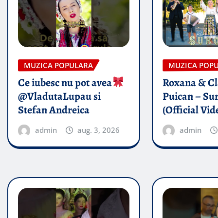
MUZICA POPULARA
MUZICA POP
Ce iubesc nu pot avea
Roxana & Cl
@VladutaLupau si
Puican – Sur
Stefan Andreica
(Official Vid
admin
aug. 3, 2026
admin