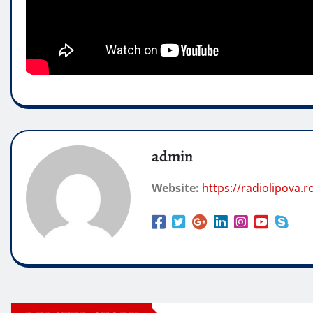
admin
Website:
https://radiolipova.r