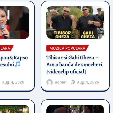
ULARA
MUZICA POPULARA
upau&Rapso
Tibisor si Gabi Gheza –
esului
Am o banda de smecheri
[videoclip oficial]
aug. 4, 2026
admin
aug. 4, 2026