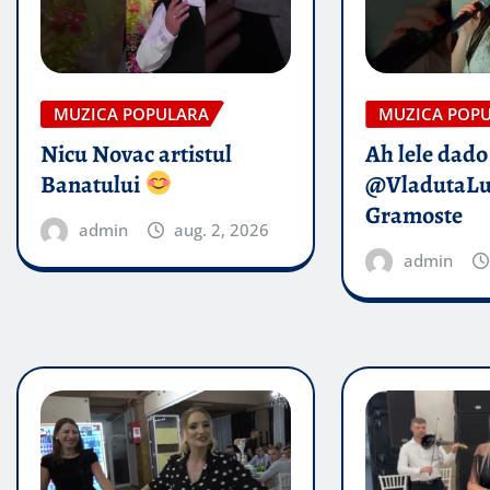
MUZICA POPULARA
MUZICA POP
Nicu Novac artistul
Ah lele dado​
Banatului
@VladutaL
Gramoste
admin
aug. 2, 2026
admin