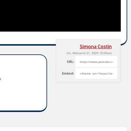
Simona Costin
vin, februarie 21, 2025 10:06am
URL:
Embed:
o