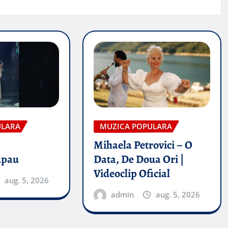
ULARA
MUZICA POPULARA
Mihaela Petrovici – O
upau
Data, De Doua Ori |
Videoclip Oficial
aug. 5, 2026
admin
aug. 5, 2026