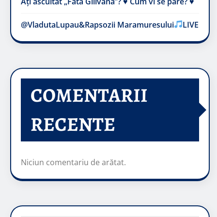
Ați ascultat „Fata Gilivană”? ♥️ Cum vi se pare? ♥️
@VladutaLupau&Rapsozii Maramuresului
LIVE
COMENTARII
RECENTE
Niciun comentariu de arătat.