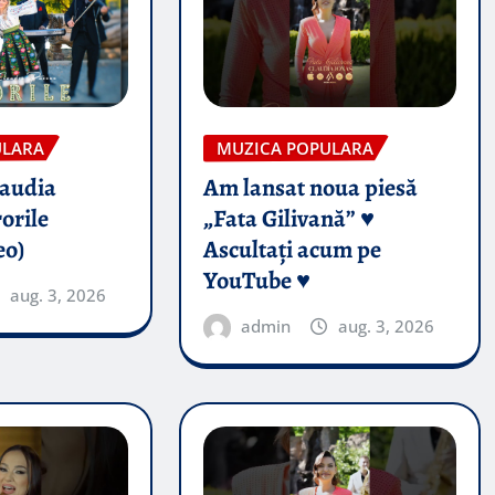
ULARA
MUZICA POPULARA
audia
Am lansat noua piesă
orile
„Fata Gilivană” ♥️
eo)
Ascultați acum pe
YouTube ♥️
aug. 3, 2026
admin
aug. 3, 2026