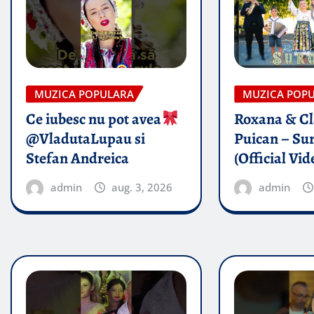
MUZICA POPULARA
MUZICA POP
Ce iubesc nu pot avea
Roxana & Cl
@VladutaLupau si
Puican – Sur
Stefan Andreica
(Official Vid
admin
aug. 3, 2026
admin