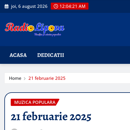
Skip
joi, 6 august 2026
12:04:22 AM
to
content
ACASA
DEDICATII
Home
21 februarie 2025
MUZICA POPULARA
21 februarie 2025