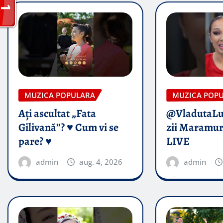
MUZICA POPULARA
MUZICA POP
Ați ascultat „Fata
@VladutaL
Gilivană”? ♥️ Cum vi se
zii Maramur
pare? ♥️
LIVE
admin
aug. 4, 2026
admin