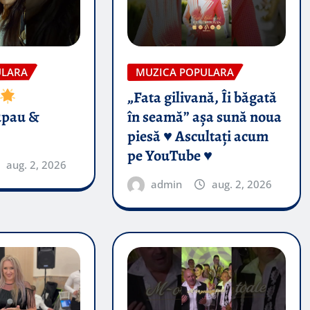
ULARA
MUZICA POPULARA
„Fata gilivană, Îi băgată
upau &
în seamă” așa sună noua
piesă ♥️ Ascultați acum
pe YouTube ♥️
aug. 2, 2026
admin
aug. 2, 2026