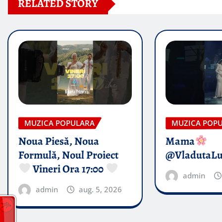
RELATED STORY
MUZICA POPULARA
MUZICA POP
Noua Piesă, Noua
Mama
Formulă, Noul Proiect
@VladutaL
Vineri Ora 17:00
admin
admin
aug. 5, 2026