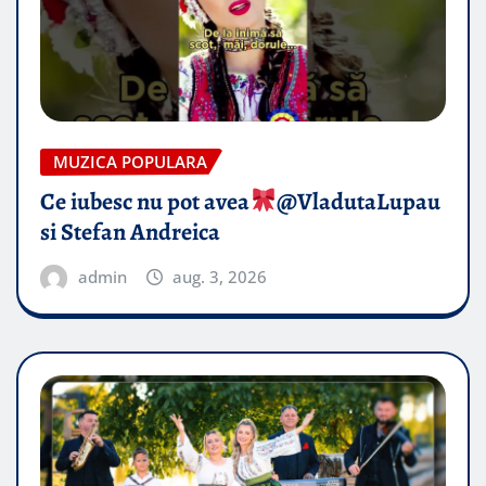
MUZICA POPULARA
Ce iubesc nu pot avea
​@VladutaLupau
si Stefan Andreica
admin
aug. 3, 2026