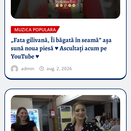
MUZICA POPULARA
„Fata gilivană, Îi băgată în seamă” așa
sună noua piesă ♥️ Ascultați acum pe
YouTube ♥️
admin
aug. 2, 2026