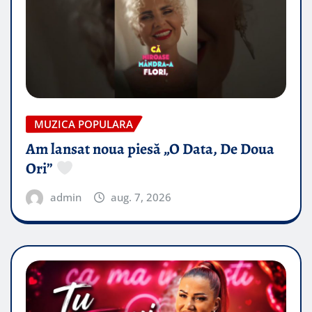
MUZICA POPULARA
Am lansat noua piesă „O Data, De Doua
Ori”
admin
aug. 7, 2026