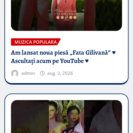
MUZICA POPULARA
Am lansat noua piesă „Fata Gilivană” ♥️
Ascultați acum pe YouTube ♥️
admin
aug. 3, 2026