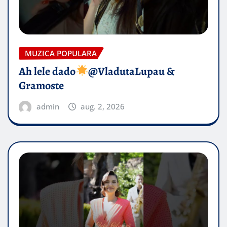
MUZICA POPULARA
Ah lele dado​
@VladutaLupau &
Gramoste
admin
aug. 2, 2026