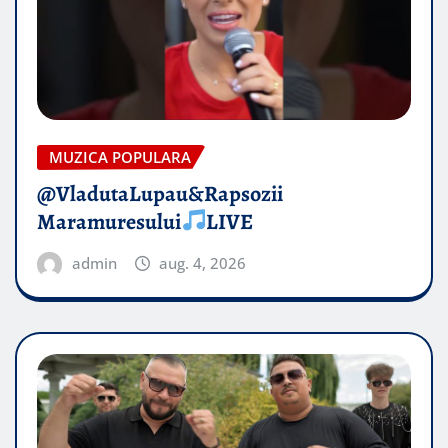
MUZICA POPULARA
@VladutaLupau&Rapsozii
Maramuresului
LIVE
admin
aug. 4, 2026