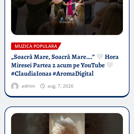
MUZICA POPULARA
„Soacră Mare, Soacră Mare….”
Hora
Miresei Partea 2 acum pe YouTube
#ClaudiaIonas #AromaDigital
admin
aug. 7, 2026