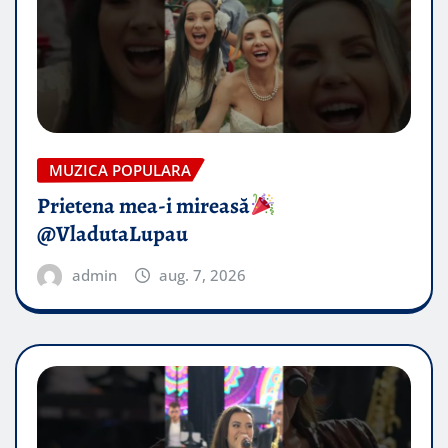
MUZICA POPULARA
Prietena mea-i mireasă​
@VladutaLupau
admin
aug. 7, 2026