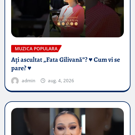
MUZICA POPULARA
Ați ascultat „Fata Gilivană”? ♥️ Cum vi se
pare? ♥️
admin
aug. 4, 2026