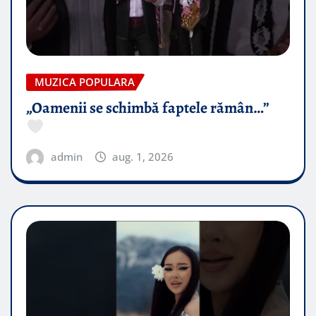
MUZICA POPULARA
„Oamenii se schimbă faptele rămân…”
admin
aug. 1, 2026