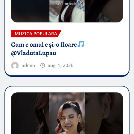
MUZICA POPULARA
Cum e omul e și-o floare
@VladutaLupau
admin
aug. 1, 2026