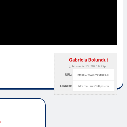
Gabriela Bolundut
J, februarie 13, 2025 6:25pm
URL:
Embed:
o