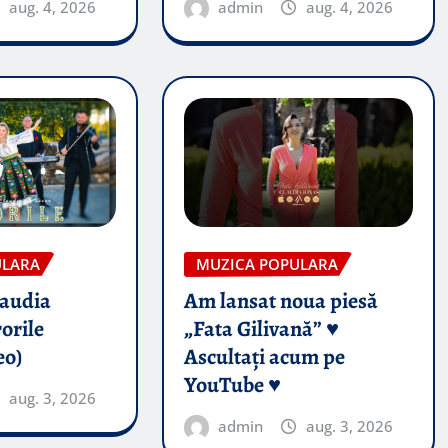
aug. 4, 2026
admin
aug. 4, 2026
ULARA
MUZICA POPULARA
audia
Am lansat noua piesă
orile
„Fata Gilivană” ♥️
eo)
Ascultați acum pe
YouTube ♥️
aug. 3, 2026
admin
aug. 3, 2026