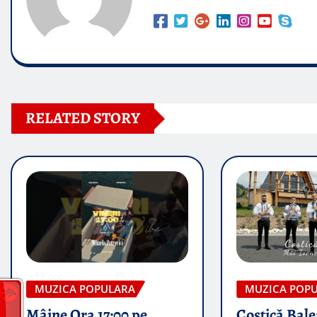
RELATED STORY
MUZICA POPULARA
MUZICA POP
Mâine Ora 17:00 pe
Costică Bale