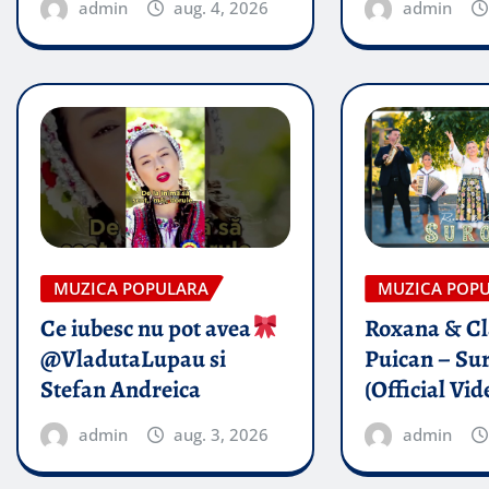
admin
aug. 4, 2026
admin
MUZICA POPULARA
MUZICA POP
Ce iubesc nu pot avea
Roxana & Cl
@VladutaLupau si
Puican – Sur
Stefan Andreica
(Official Vid
admin
aug. 3, 2026
admin