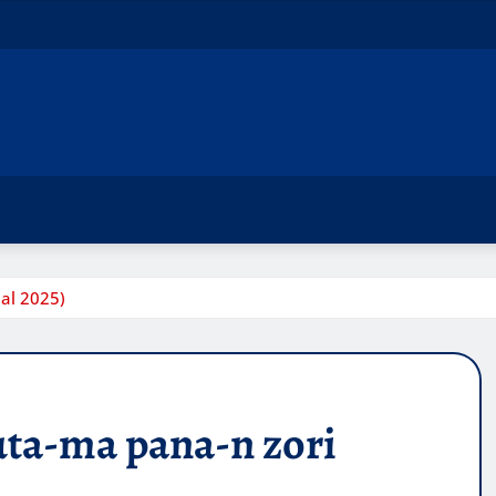
ial 2025)
uta-ma pana-n zori