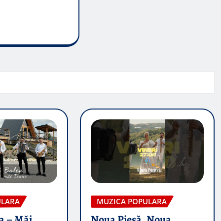
ULARA
MUZICA POPULARA
a – Măi
Noua Piesă, Noua