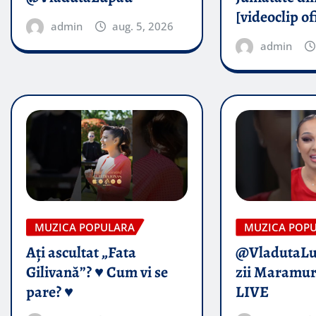
[videoclip of
admin
aug. 5, 2026
admin
MUZICA POPULARA
MUZICA POP
Ați ascultat „Fata
@VladutaL
Gilivană”? ♥️ Cum vi se
zii Maramur
pare? ♥️
LIVE