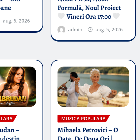
oane
Formulă, Noul Proiect
Vineri Ora 17:00
aug. 6, 2026
admin
aug. 5, 2026
ULARA
MUZICA POPULARA
rudan –
Mihaela Petrovici – O
 destin
Data, De Doua Ori |