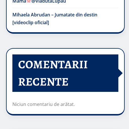
Mama
@VladutaLupau
Mihaela Abrudan – Jumatate din destin
[videoclip oficial]
COMENTARII
RECENTE
Niciun comentariu de arătat.