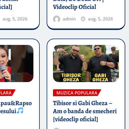
icial]
Videoclip Oficial
aug. 5, 2026
admin
aug. 5, 2026
ULARA
MUZICA POPULARA
upau&Rapso
Tibisor si Gabi Gheza –
esului
Am o banda de smecheri
[videoclip oficial]