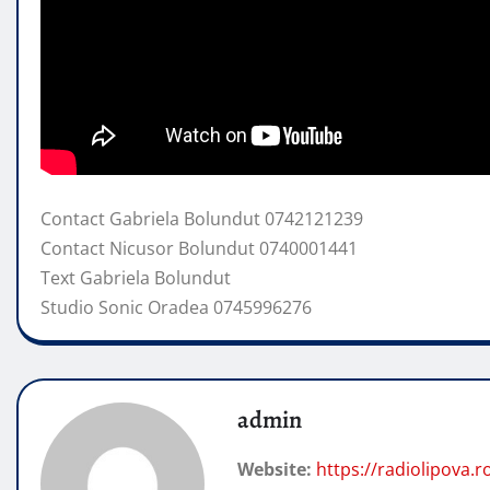
Contact Gabriela Bolundut 0742121239
Contact Nicusor Bolundut 0740001441
Text Gabriela Bolundut
Studio Sonic Oradea 0745996276
admin
Website:
https://radiolipova.r