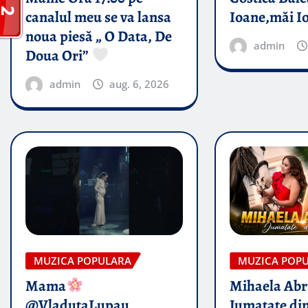
canalul meu se va lansa
Ioane,măi I
noua piesă „ O Data, De
admin
Doua Ori”
admin
aug. 6, 2026
MUZICA POPULARA
MUZICA POP
Mama
Mihaela Ab
@VladutaLupau
Jumatate din