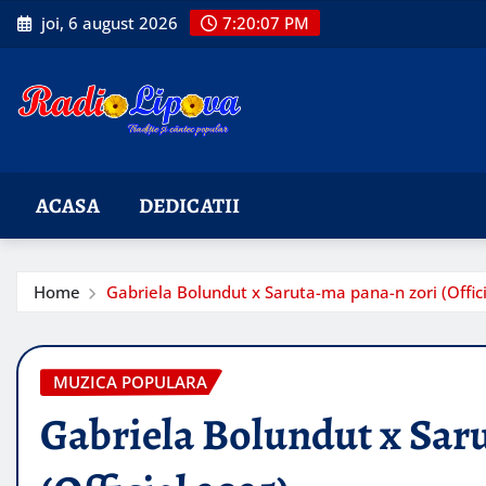
Skip
joi, 6 august 2026
7:20:08 PM
to
content
ACASA
DEDICATII
Home
Gabriela Bolundut x Saruta-ma pana-n zori (Offic
MUZICA POPULARA
Gabriela Bolundut x Sar