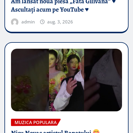
Am lansat noua piesă „Fata Gilivană” ♥️
Ascultați acum pe YouTube ♥️
admin
aug. 3, 2026
MUZICA POPULARA