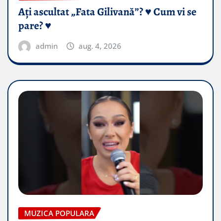
Ați ascultat „Fata Gilivană”? ♥️ Cum vi se
pare? ♥️
admin
aug. 4, 2026
MUZICA POPULARA