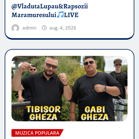
@VladutaLupau&Rapsozii
Maramuresului
LIVE
admin
aug. 4, 2026
MUZICA POPULARA