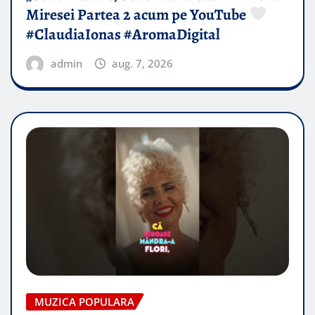
Miresei Partea 2 acum pe YouTube
#ClaudiaIonas #AromaDigital
admin
aug. 7, 2026
MUZICA POPULARA