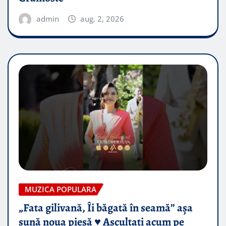
admin
aug. 2, 2026
MUZICA POPULARA
„Fata gilivană, Îi băgată în seamă” așa
sună noua piesă ♥️ Ascultați acum pe