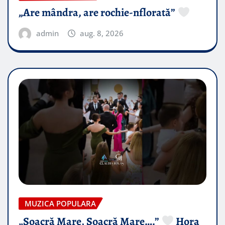
„Are mândra, are rochie-nflorată”
admin
aug. 8, 2026
MUZICA POPULARA
„Soacră Mare, Soacră Mare….”
Hora