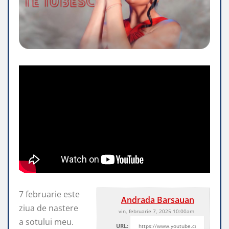
7 februarie este
Andrada Barsauan
ziua de nastere
vin, februarie 7, 2025 10:00am
a sotului meu.
URL: