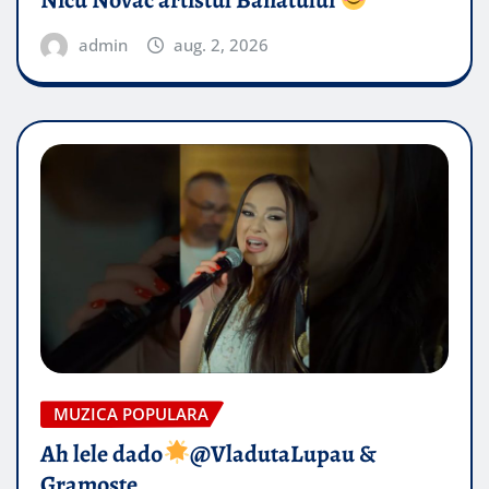
Nicu Novac artistul Banatului
admin
aug. 2, 2026
MUZICA POPULARA
Ah lele dado​
@VladutaLupau &
Gramoste