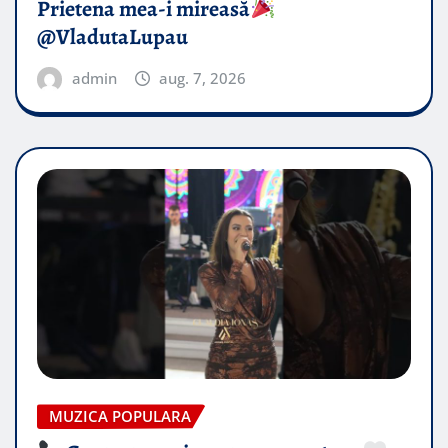
Prietena mea-i mireasă​
@VladutaLupau
admin
aug. 7, 2026
MUZICA POPULARA