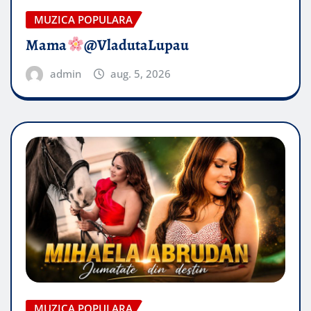
MUZICA POPULARA
Mama
@VladutaLupau
admin
aug. 5, 2026
MUZICA POPULARA