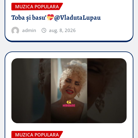
MUZICA POPULARA
Toba și basu’
@VladutaLupau
admin
aug. 8, 2026
MUZICA POPULARA