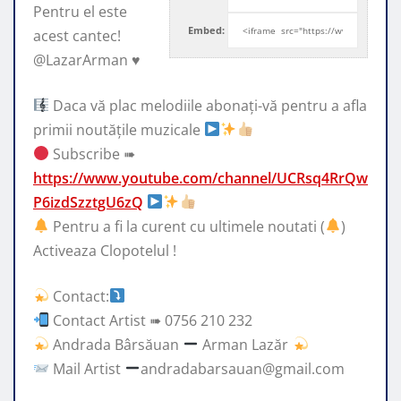
Pentru el este
Embed:
acest cantec!
@LazarArman ♥️
Daca vă plac
melodiile abonați-vă pentru a afla
primii noutățile muzicale
Subscribe ➠
https://www.youtube.com/channel/UCRsq4RrQw
P6izdSzztgU6zQ
Pentru a fi la curent cu ultimele noutati (
)
Activeaza Clopotelul !
Contact:
Contact Artist ➠ 0756 210 232
Andrada Bârsăuan
Arman Lazăr
Mail Artist
andradabarsauan@gmail.com