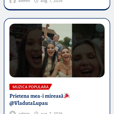
admin
aug. 7, 2026
MUZICA POPULARA
Prietena mea-i mireasă​
@VladutaLupau
admin
aug. 7, 2026