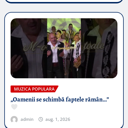
MUZICA POPULARA
„Oamenii se schimbă faptele rămân…”
admin
aug. 1, 2026