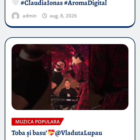
#ClaudiaIonas #AromaDigital
admin
aug. 8, 2026
MUZICA POPULARA
Toba și basu’
@VladutaLupau