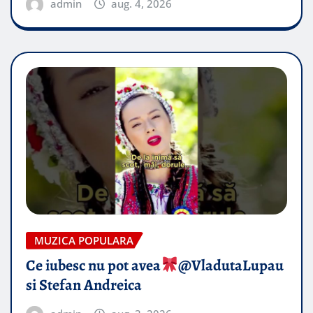
admin
aug. 4, 2026
MUZICA POPULARA
Ce iubesc nu pot avea
​@VladutaLupau
si Stefan Andreica