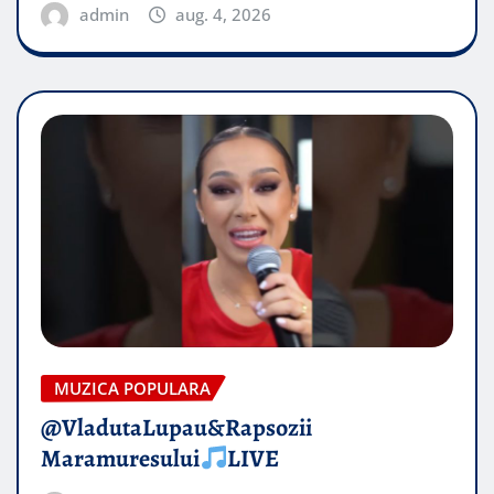
admin
aug. 4, 2026
MUZICA POPULARA
@VladutaLupau&Rapsozii
Maramuresului
LIVE