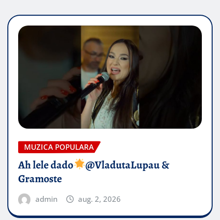
MUZICA POPULARA
Ah lele dado​
@VladutaLupau &
Gramoste
admin
aug. 2, 2026