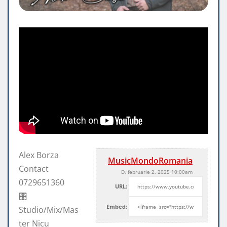
Alex Borza
MusicMondoRomania
Contact
D, februarie 2, 2025 10:00am
0729651360
URL:
🎛
Embed:
Studio/Mix/Mas
ter Nicu