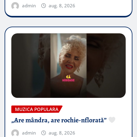
admin
aug. 8, 2026
MUZICA POPULARA
„Are mândra, are rochie-nflorată”
admin
aug. 8, 2026