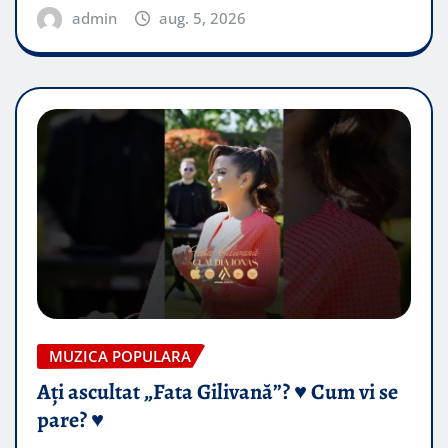
admin
aug. 5, 2026
MUZICA POPULARA
Ați ascultat „Fata Gilivană”? ♥️ Cum vi se
pare? ♥️