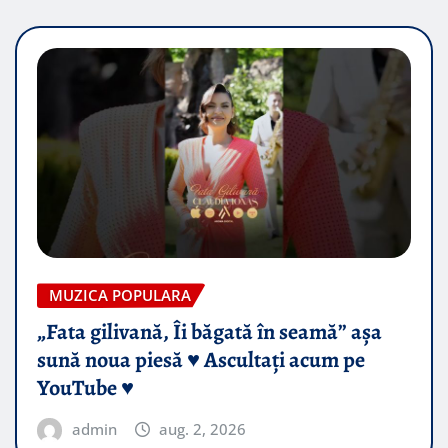
MUZICA POPULARA
„Fata gilivană, Îi băgată în seamă” așa
sună noua piesă ♥️ Ascultați acum pe
YouTube ♥️
admin
aug. 2, 2026