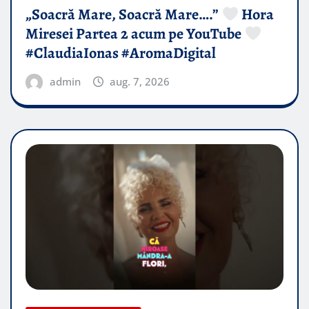
„Soacră Mare, Soacră Mare….”
Hora
Miresei Partea 2 acum pe YouTube
#ClaudiaIonas #AromaDigital
admin
aug. 7, 2026