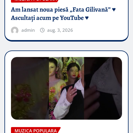
Am lansat noua piesă „Fata Gilivană” ♥️
Ascultați acum pe YouTube ♥️
admin
aug. 3, 2026
MUZICA POPULARA