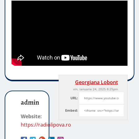
Georgiana Lobont
vin, ianuarie 24, 2025 8:25pm
URL:
admin
Embed:
Website:
https://radiolipova.ro