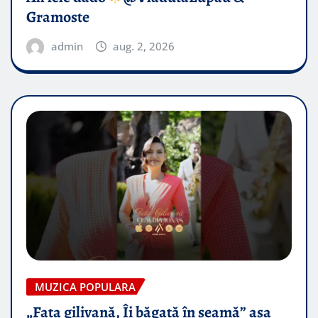
Gramoste
admin
aug. 2, 2026
MUZICA POPULARA
„Fata gilivană, Îi băgată în seamă” așa