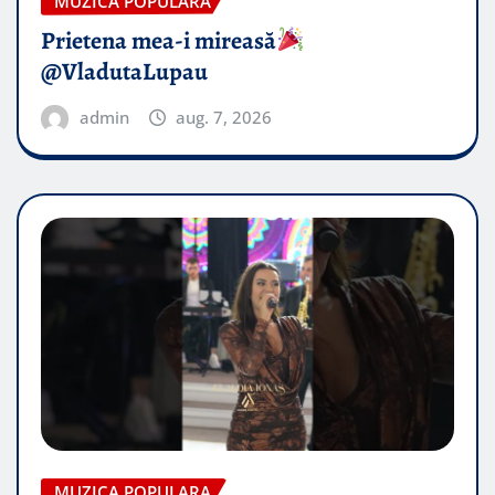
MUZICA POPULARA
Prietena mea-i mireasă​
@VladutaLupau
admin
aug. 7, 2026
MUZICA POPULARA