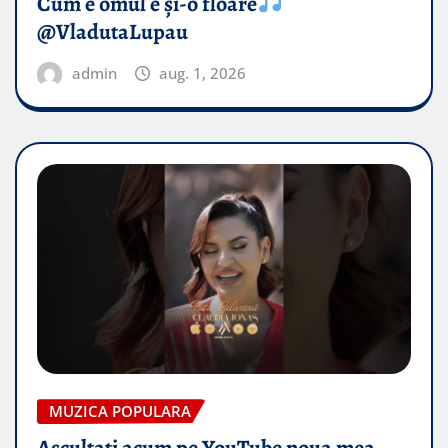
Cum e omul e și-o floare
@VladutaLupau
admin
aug. 1, 2026
MUZICA POPULARA
Ascultați acum pe YouTube noua mea