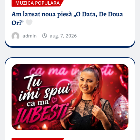
MUZICA POPULARA
Am lansat noua piesă „O Data, De Doua
Ori”
admin
aug. 7, 2026