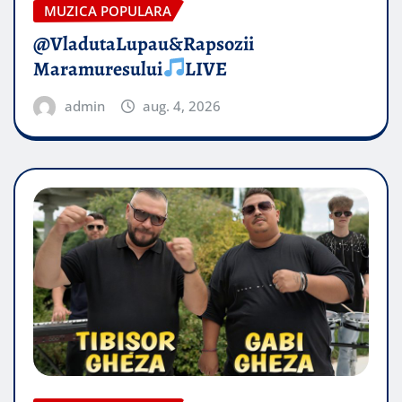
MUZICA POPULARA
@VladutaLupau&Rapsozii
Maramuresului
LIVE
admin
aug. 4, 2026