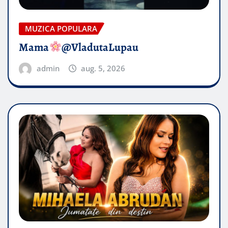
MUZICA POPULARA
Mama
@VladutaLupau
admin
aug. 5, 2026