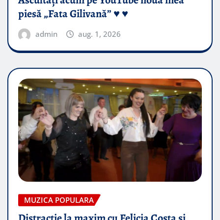
piesă „Fata Gilivană” ♥️ ♥️
admin
aug. 1, 2026
MUZICA POPULARA
Distractie la maxim cu Felicia Costa si