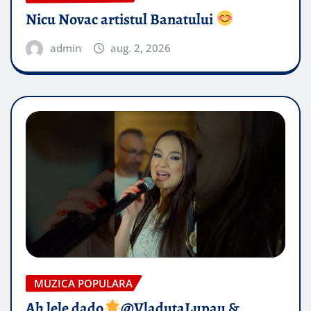
Nicu Novac artistul Banatului
admin
aug. 2, 2026
MUZICA POPULARA
Ah lele dado​
@VladutaLupau &