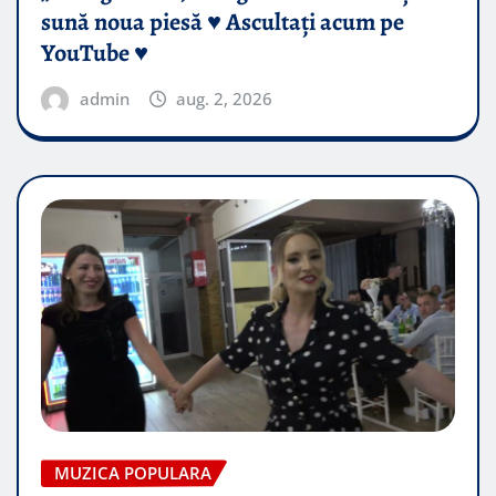
sună noua piesă ♥️ Ascultați acum pe
YouTube ♥️
admin
aug. 2, 2026
MUZICA POPULARA