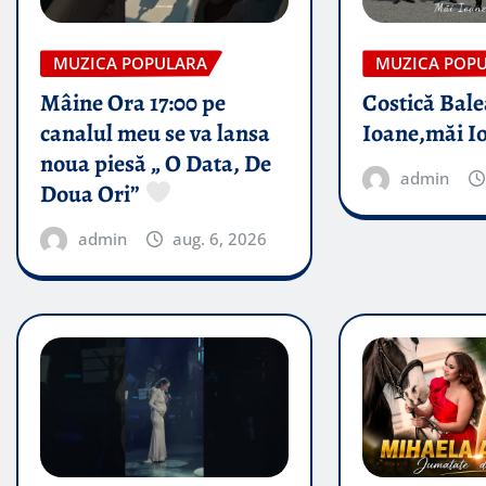
MUZICA POPULARA
MUZICA POP
Mâine Ora 17:00 pe
Costică Bale
canalul meu se va lansa
Ioane,măi I
noua piesă „ O Data, De
admin
Doua Ori”
admin
aug. 6, 2026