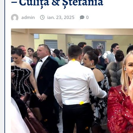
– Culiță & Ștefania
admin
ian. 23, 2025
0