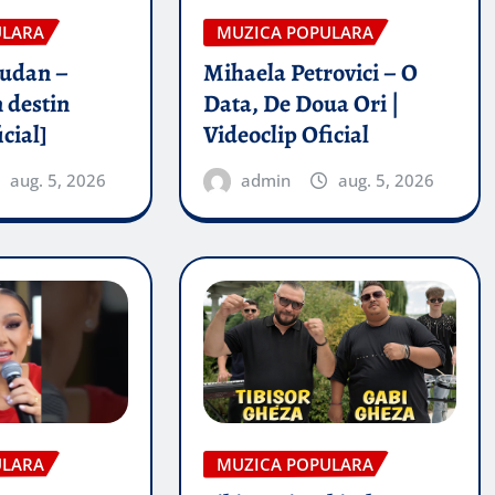
ULARA
MUZICA POPULARA
rudan –
Mihaela Petrovici – O
 destin
Data, De Doua Ori |
icial]
Videoclip Oficial
aug. 5, 2026
admin
aug. 5, 2026
ULARA
MUZICA POPULARA