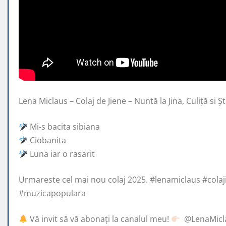
Lena Miclaus – Colaj de Jiene – Nuntă la Jina, Culiță si Șt
Mi-s bacita sibiana
Ciobanita
Luna iar
o rasarit
Urmareste cel mai nou colaj 2025. #lenamiclaus #colaj
#muzicapopulara
Vă invit să vă abonați la canalul meu!
​⁠ @LenaMic