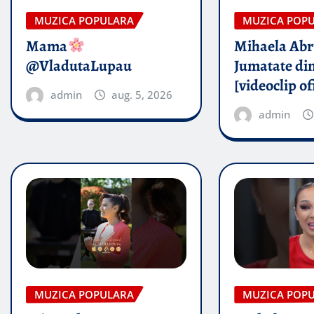
MUZICA POPULARA
MUZICA POP
Mama
Mihaela Ab
@VladutaLupau
Jumatate din
[videoclip of
admin
aug. 5, 2026
admin
MUZICA POPULARA
MUZICA POP