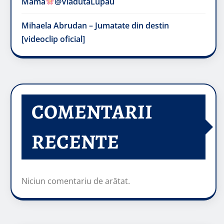
Mama
@VladutaLupau
Mihaela Abrudan – Jumatate din destin
[videoclip oficial]
COMENTARII
RECENTE
Niciun comentariu de arătat.