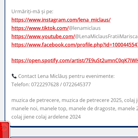
Urmăriți-mă și pe:
https://www.instagram.com/lena_miclaus/
https://www.tiktok.com/
@lenamiclaus
https://www.youtube.com/
@LenaMiclausFratiiMarisca
https://www.facebook.com/profile.php?id=10004455
https://open.spotify.com/artist/7E9uSt2umnC0qK7I
Contact Lena Miclăuș pentru evenimente:
Telefon: 0722297628 / 0722645377
muzica de petrecere, muzica de petrecere 2025, colaj 
manele noi, manele top, manele de dragoste, manele 20
colaj jiene colaj ardelene 2024