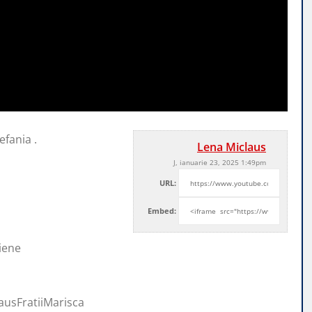
efania .
Lena Miclaus
J, ianuarie 23, 2025 1:49pm
URL:
Embed:
iene
lausFratiiMarisca