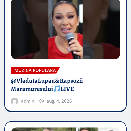
MUZICA POPULARA
@VladutaLupau&Rapsozii
Maramuresului
LIVE
admin
aug. 4, 2026