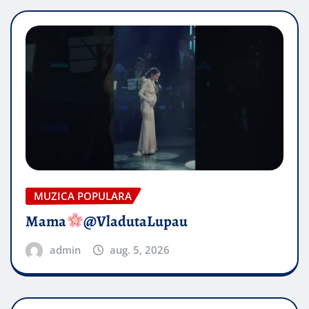
MUZICA POPULARA
Mama
@VladutaLupau
admin
aug. 5, 2026