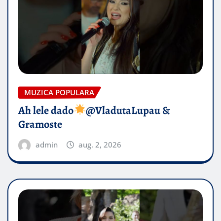
MUZICA POPULARA
Ah lele dado​
@VladutaLupau &
Gramoste
admin
aug. 2, 2026