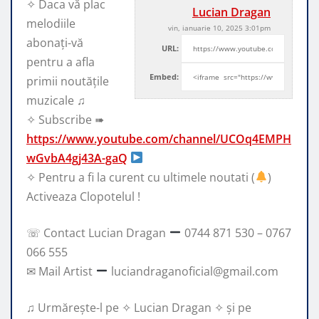
✧ Daca vă plac
Lucian Dragan
melodiile
vin, ianuarie 10, 2025 3:01pm
abonați-vă
URL:
pentru a afla
Embed:
primii noutățile
muzicale ♫
✧ Subscribe ➠
https://www.youtube.com/channel/UCOq4EMPH
wGvbA4gj43A-gaQ
✧
Pentru a fi la curent cu ultimele noutati (
)
Activeaza Clopotelul !
☏ Contact Lucian Dragan
0744 871 530 – 0767
066 555
✉ Mail Artist
luciandraganoficial@gmail.com
♫ Urmărește-l pe ✧ Lucian Dragan ✧ și pe