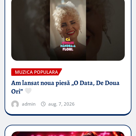
MUZICA POPULARA
Am lansat noua piesă „O Data, De Doua
Ori”
admin
aug. 7, 2026