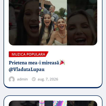
MUZICA POPULARA
Prietena mea-i mireasă​
@VladutaLupau
admin
aug. 7, 2026