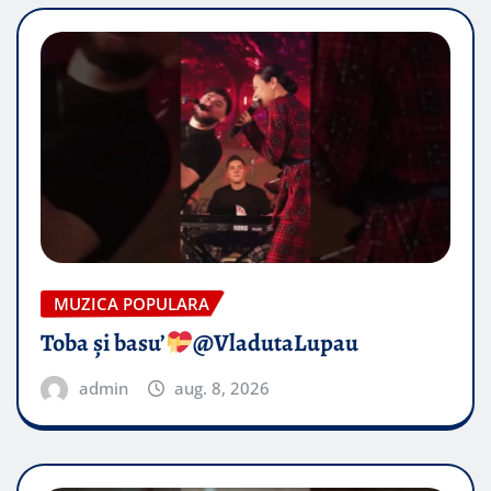
MUZICA POPULARA
Toba și basu’
@VladutaLupau
admin
aug. 8, 2026