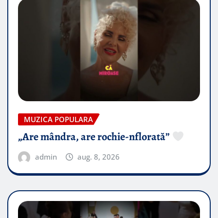
MUZICA POPULARA
„Are mândra, are rochie-nflorată”
admin
aug. 8, 2026