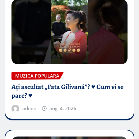
MUZICA POPULARA
Ați ascultat „Fata Gilivană”? ♥️ Cum vi se
pare? ♥️
admin
aug. 4, 2026