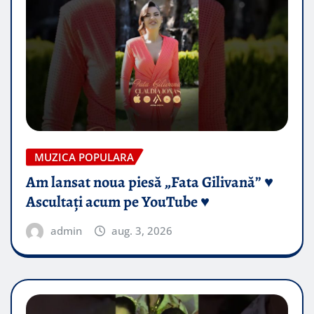
MUZICA POPULARA
Am lansat noua piesă „Fata Gilivană” ♥️
Ascultați acum pe YouTube ♥️
admin
aug. 3, 2026