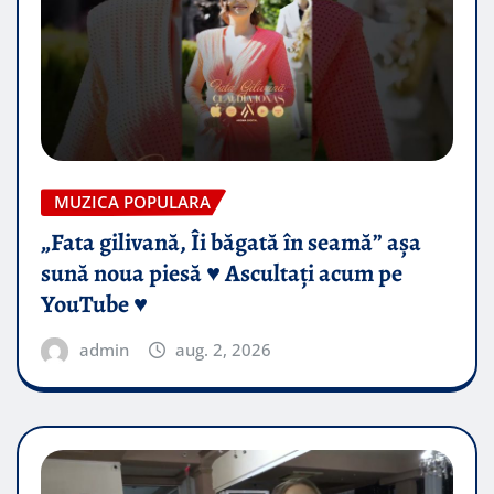
MUZICA POPULARA
„Fata gilivană, Îi băgată în seamă” așa
sună noua piesă ♥️ Ascultați acum pe
YouTube ♥️
admin
aug. 2, 2026