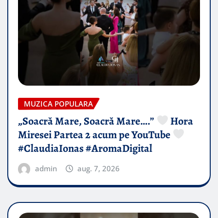
MUZICA POPULARA
„Soacră Mare, Soacră Mare….”
Hora
Miresei Partea 2 acum pe YouTube
#ClaudiaIonas #AromaDigital
admin
aug. 7, 2026