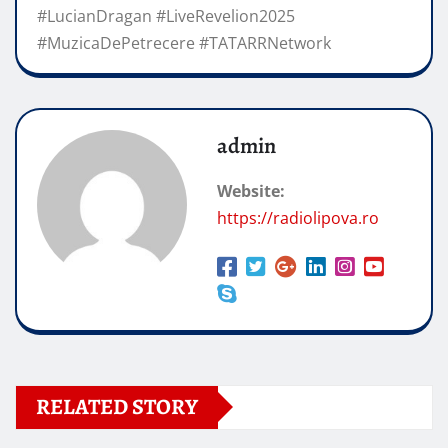
#LucianDragan #LiveRevelion2025
#MuzicaDePetrecere #TATARRNetwork
admin
Website:
https://radiolipova.ro
RELATED STORY