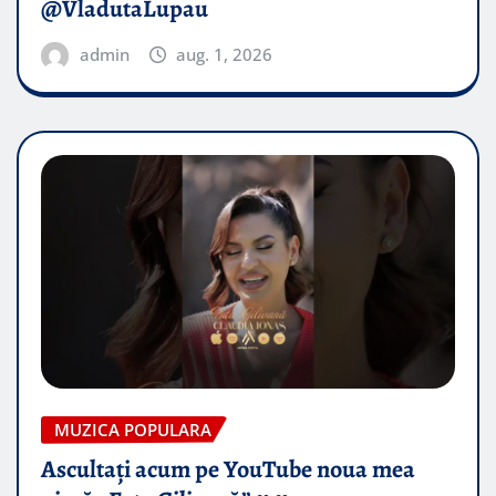
@VladutaLupau
admin
aug. 1, 2026
MUZICA POPULARA
Ascultați acum pe YouTube noua mea