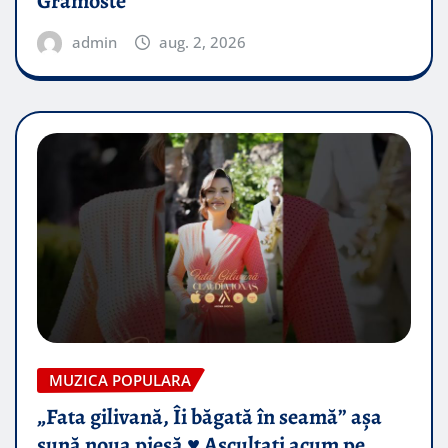
Gramoste
admin
aug. 2, 2026
MUZICA POPULARA
„Fata gilivană, Îi băgată în seamă” așa
sună noua piesă ♥️ Ascultați acum pe