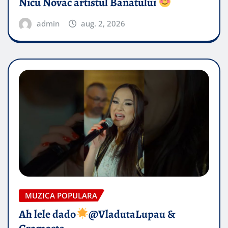
Nicu Novac artistul Banatului
admin
aug. 2, 2026
MUZICA POPULARA
Ah lele dado​
@VladutaLupau &