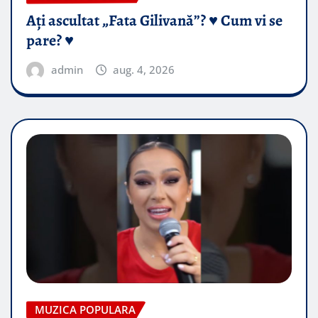
Ați ascultat „Fata Gilivană”? ♥️ Cum vi se
pare? ♥️
admin
aug. 4, 2026
MUZICA POPULARA