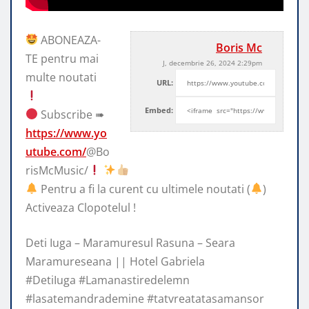
ABONEAZA-
Boris Mc
TE pentru mai
J, decembrie 26, 2024 2:29pm
multe noutati
URL:
Embed:
Subscribe ➠
https://www.yo
utube.com/
@Bo
risMcMusic/
Pentru a fi la
curent cu ultimele noutati (
)
Activeaza Clopotelul !
Deti Iuga – Maramuresul Rasuna – Seara
Maramureseana || Hotel Gabriela
#DetiIuga #Lamanastiredelemn
#lasatemandrademine #tatvreatatasamansor