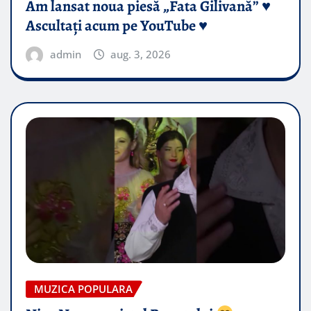
Am lansat noua piesă „Fata Gilivană” ♥️
Ascultați acum pe YouTube ♥️
admin
aug. 3, 2026
MUZICA POPULARA