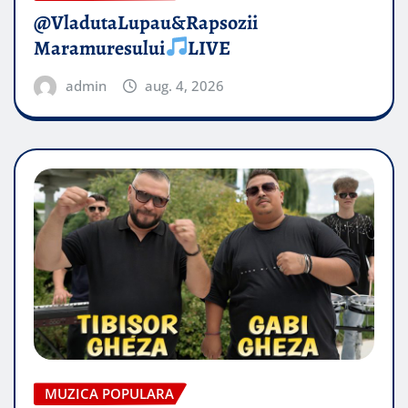
@VladutaLupau&Rapsozii
Maramuresului
LIVE
admin
aug. 4, 2026
MUZICA POPULARA