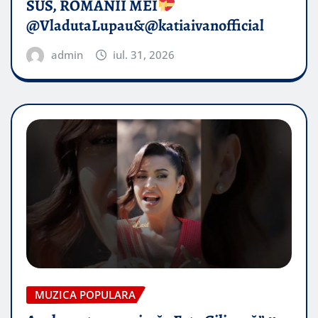
SUS, ROMÂNII MEI
@VladutaLupau&@katiaivanofficial
admin
iul. 31, 2026
MUZICA POPULARA