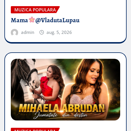
MUZICA POPULARA
Mama
@VladutaLupau
admin
aug. 5, 2026