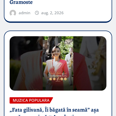
Gramoste
admin
aug. 2, 2026
MUZICA POPULARA
„Fata gilivană, Îi băgată în seamă” așa