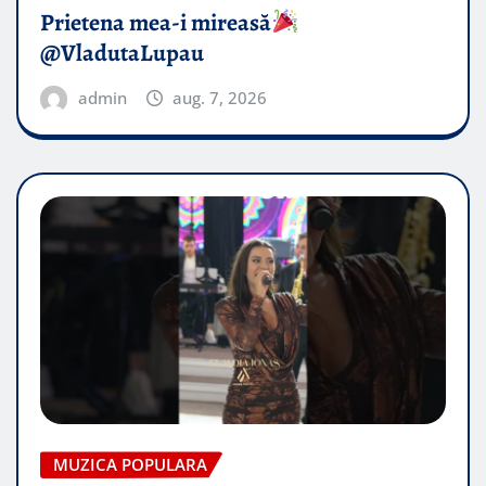
Prietena mea-i mireasă​
@VladutaLupau
admin
aug. 7, 2026
MUZICA POPULARA