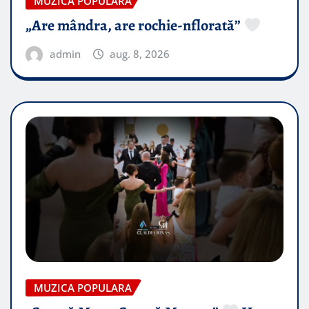
MUZICA POPULARA
„Are mândra, are rochie-nflorată”
admin
aug. 8, 2026
MUZICA POPULARA