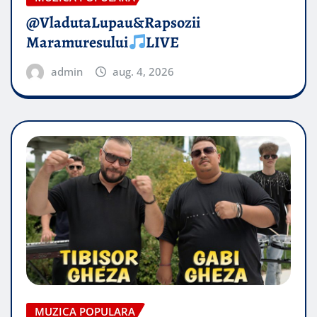
@VladutaLupau&Rapsozii
Maramuresului
LIVE
admin
aug. 4, 2026
MUZICA POPULARA