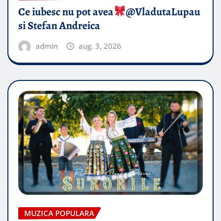
Ce iubesc nu pot avea
​@VladutaLupau
si Stefan Andreica
admin
aug. 3, 2026
MUZICA POPULARA