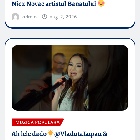
Nicu Novac artistul Banatului
admin
aug. 2, 2026
MUZICA POPULARA
Ah lele dado​
@VladutaLupau &