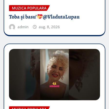
MUZICA POPULARA
Toba și basu’
@VladutaLupau
admin
aug. 8, 2026