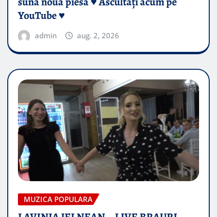
sună noua piesă ♥️ Ascultați acum pe
YouTube ♥️
admin
aug. 2, 2026
MUZICA POPULARA
LAVINIA JELNEAN – LIVE BRAURI –