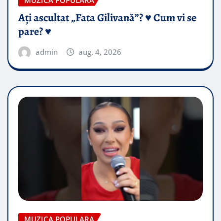
Ați ascultat „Fata Gilivană”? ♥️ Cum vi se
pare? ♥️
admin
aug. 4, 2026
MUZICA POPULARA