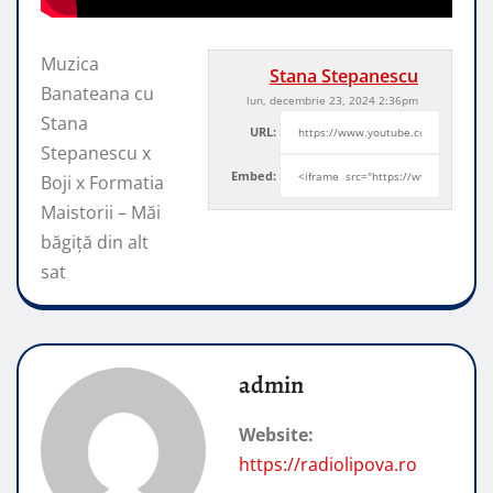
Muzica
Stana Stepanescu
Banateana cu
lun, decembrie 23, 2024 2:36pm
Stana
URL:
Stepanescu x
Embed:
Boji x Formatia
Maistorii – Măi
băgiță din alt
sat
admin
Website:
https://radiolipova.ro