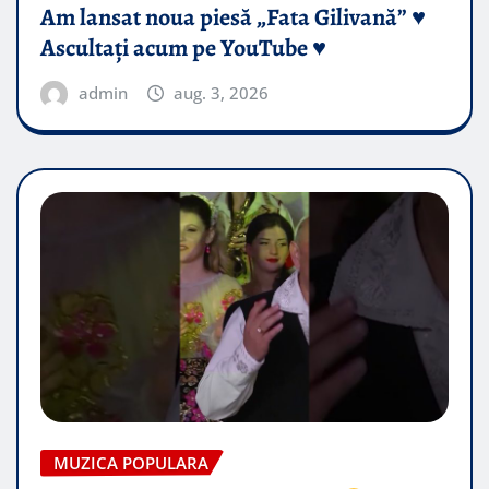
Am lansat noua piesă „Fata Gilivană” ♥️
Ascultați acum pe YouTube ♥️
admin
aug. 3, 2026
MUZICA POPULARA