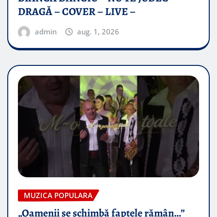
DRAGĂ – COVER – LIVE –
admin
aug. 1, 2026
MUZICA POPULARA
„Oamenii se schimbă faptele rămân…”