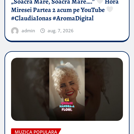
„Soacră Mare, Soacră Mare….”
Hora
Miresei Partea 2 acum pe YouTube
#ClaudiaIonas #AromaDigital
admin
aug. 7, 2026
MUZICA POPULARA