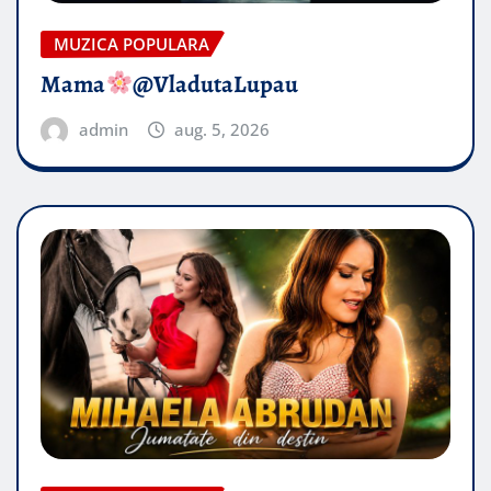
MUZICA POPULARA
Mama
@VladutaLupau
admin
aug. 5, 2026