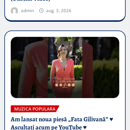
admin
aug. 3, 2026
MUZICA POPULARA
Am lansat noua piesă „Fata Gilivană” ♥️
Ascultați acum pe YouTube ♥️