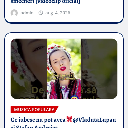
smecheri [videoclip oficial]
admin
aug. 4, 2026
MUZICA POPULARA
Ce iubesc nu pot avea
​@VladutaLupau
si Stefan Andreica