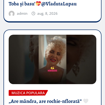
Toba și basu’
@VladutaLupau
admin
aug. 8, 2026
MUZICA POPULARA
„Are mândra, are rochie-nflorată”