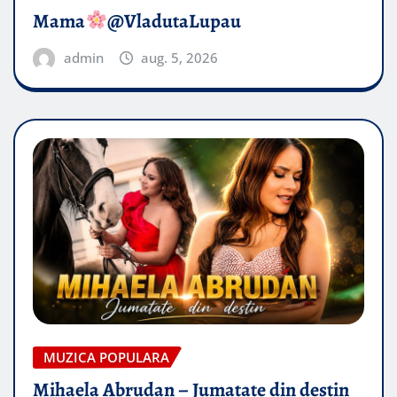
Mama
@VladutaLupau
admin
aug. 5, 2026
MUZICA POPULARA
Mihaela Abrudan – Jumatate din destin