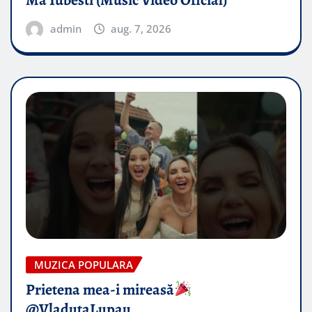
Ma Iubesti (Music Video Oficial)
admin
aug. 7, 2026
MUZICA POPULARA
Prietena mea-i mireasă​
@VladutaLupau