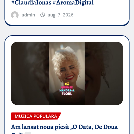
#ClaudiaIonas #AromaDigital
admin
aug. 7, 2026
MUZICA POPULARA
Am lansat noua piesă „O Data, De Doua