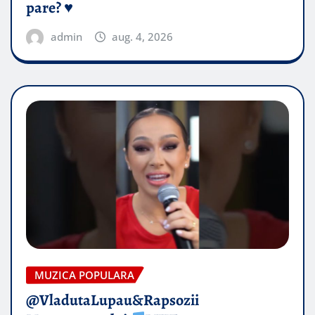
pare? ♥️
admin
aug. 4, 2026
MUZICA POPULARA
@VladutaLupau&Rapsozii