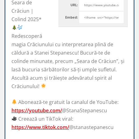
Seara de
URL:
Crăciun |
Embed:
Colind 2025*
Redescoperă
magia Crăciunului cu interpretarea plină de
căldură a Stanei Stepanescu!
Bucură-te de
colinde minunate, precum „Seara de Crăciun”, și
lasă bucuria sărbătorilor să-ți umple sufletul.
Ascultă acum și trăiește adevăratul spirit al
Crăciunului!
Abonează-te gratuit la canalul de YouTube:
https://youtube.com/
@StanaStepanescu
Creează un TikTok viral:
https://www.tiktok.com/
@stanastepanescu