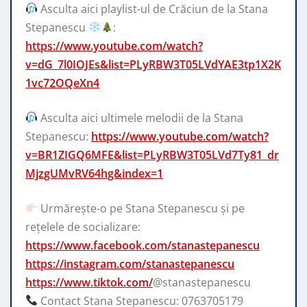
Asculta aici playlist-ul de Crăciun de la Stana
Stepanescu
:
https://www.youtube.com/watch?
v=dG_7l0IOJEs&list=PLyRBW3T05LVdYAE3tp1X2K
1vc72OQeXn4
Asculta aici ultimele melodii de la Stana
Stepanescu:
https://www.youtube.com/watch?
v=BR1ZIGQ6MFE&list=PLyRBW3T05LVd7Ty81_dr
MjzgUMvRV64hg&index=1
Urmărește-o pe Stana Stepanescu și pe
rețelele de socializare:
https://www.facebook.com/stanastepanescu
https://instagram.com/stanastepanescu
https://www.tiktok.com/
@stanastepanescu
Contact Stana Stepanescu: 0763705179