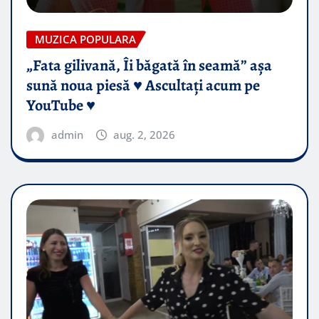
MUZICA POPULARA
„Fata gilivană, Îi băgată în seamă” așa
sună noua piesă ♥️ Ascultați acum pe
YouTube ♥️
admin
aug. 2, 2026