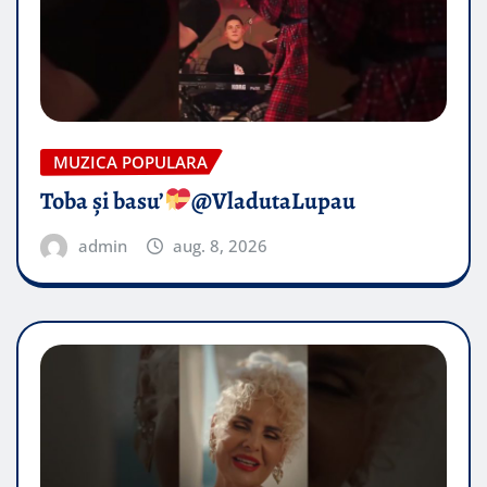
MUZICA POPULARA
Toba și basu’
@VladutaLupau
admin
aug. 8, 2026