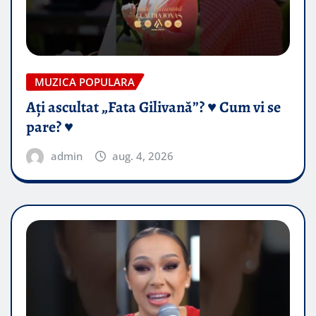
MUZICA POPULARA
Ați ascultat „Fata Gilivană”? ♥️ Cum vi se
pare? ♥️
admin
aug. 4, 2026