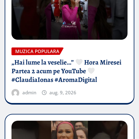
MUZICA POPULARA
„Hai lume la veselie…”
Hora Miresei
Partea 2 acum pe YouTube
#ClaudiaIonas #AromaDigital
admin
aug. 9, 2026