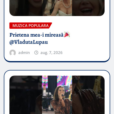
MUZICA POPULARA
Prietena mea-i mireasă​
@VladutaLupau
admin
aug. 7, 2026