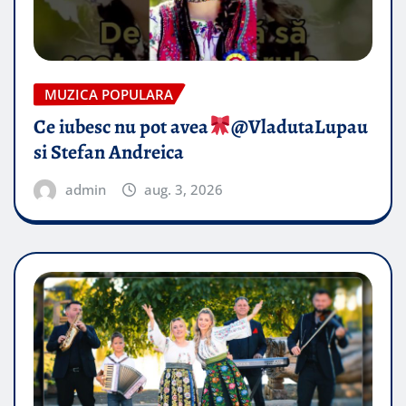
MUZICA POPULARA
Ce iubesc nu pot avea
​@VladutaLupau
si Stefan Andreica
admin
aug. 3, 2026