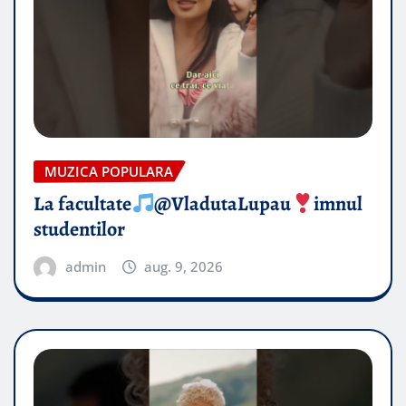
MUZICA POPULARA
La facultate
@VladutaLupau
imnul
studentilor
admin
aug. 9, 2026