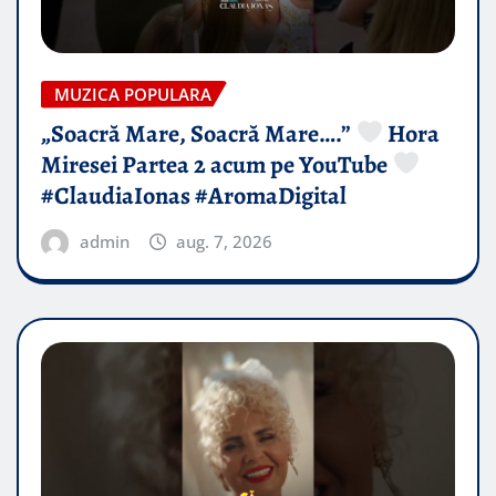
MUZICA POPULARA
„Soacră Mare, Soacră Mare….”
Hora
Miresei Partea 2 acum pe YouTube
#ClaudiaIonas #AromaDigital
admin
aug. 7, 2026