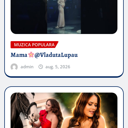
MUZICA POPULARA
Mama
@VladutaLupau
admin
aug. 5, 2026