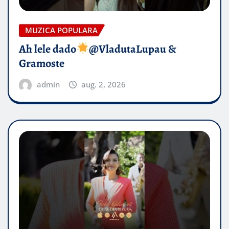
MUZICA POPULARA
Ah lele dado​
@VladutaLupau &
Gramoste
admin
aug. 2, 2026