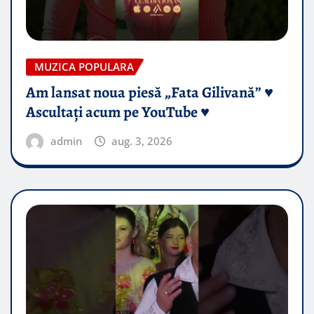
MUZICA POPULARA
Am lansat noua piesă „Fata Gilivană” ♥️
Ascultați acum pe YouTube ♥️
admin
aug. 3, 2026