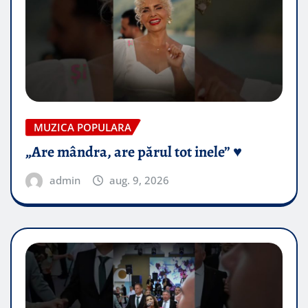
MUZICA POPULARA
„Are mândra, are părul tot inele” ♥️
admin
aug. 9, 2026