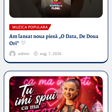
MUZICA POPULARA
Am lansat noua piesă „O Data, De Doua
Ori”
admin
aug. 7, 2026