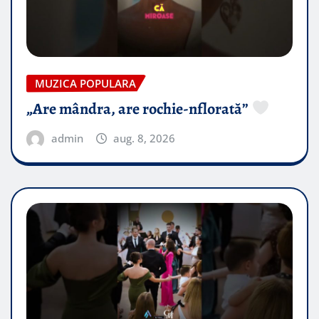
MUZICA POPULARA
„Are mândra, are rochie-nflorată”
admin
aug. 8, 2026