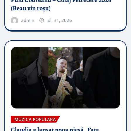
Puiu Codreanu – Colaj Petrecere 2026
(Beau vin roșu)
admin
iul. 31, 2026
MUZICA POPULARA
Claudia a lansat noua piesă „Fata