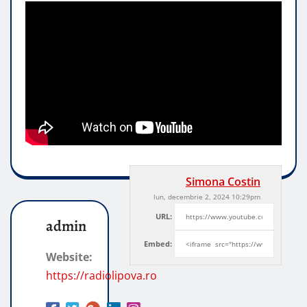
Simona Costin
lun, decembrie 2, 2024 10:29pm
URL:
admin
Embed:
Website:
https://radiolipova.ro