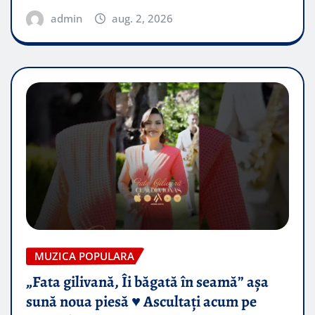
admin
aug. 2, 2026
MUZICA POPULARA
„Fata gilivană, Îi băgată în seamă” așa
sună noua piesă ♥️ Ascultați acum pe