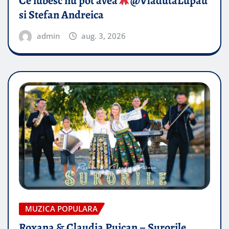
Ce iubesc nu pot avea
​@VladutaLupau
si Stefan Andreica
admin
aug. 3, 2026
MUZICA POPULARA
Roxana & Claudia Puican – Surorile