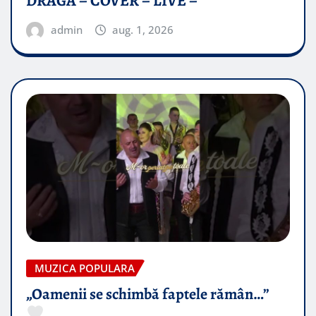
DRAGĂ – COVER – LIVE –
admin
aug. 1, 2026
MUZICA POPULARA
„Oamenii se schimbă faptele rămân…”