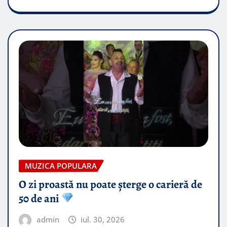
MUZICA POPULARA
O zi proastă nu poate șterge o carieră de
50 de ani
admin
iul. 30, 2026