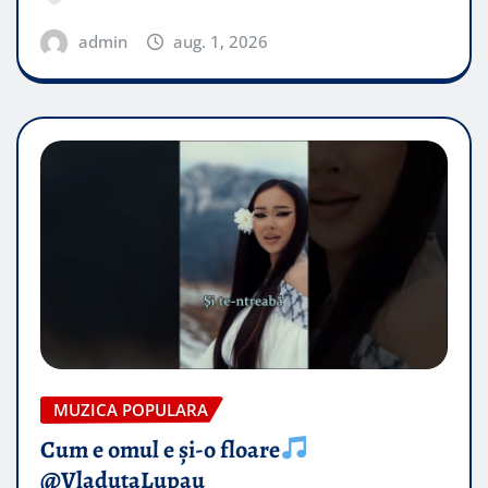
admin
aug. 1, 2026
MUZICA POPULARA
Cum e omul e și-o floare
@VladutaLupau