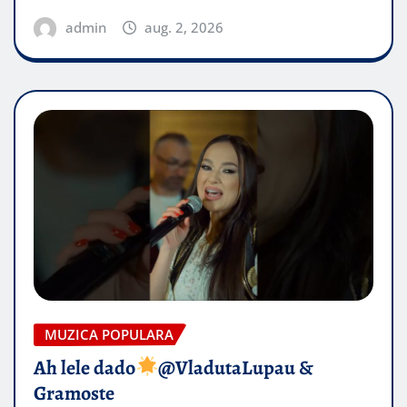
admin
aug. 2, 2026
MUZICA POPULARA
Ah lele dado​
@VladutaLupau &
Gramoste