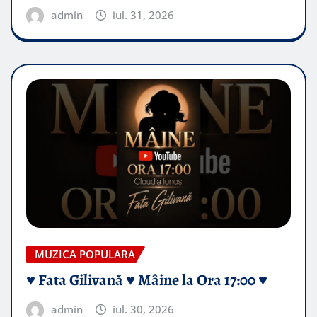
admin
iul. 31, 2026
MUZICA POPULARA
♥️ Fata Gilivană ♥️ Mâine la Ora 17:00 ♥️
admin
iul. 30, 2026