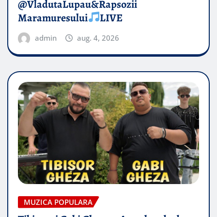
@VladutaLupau&Rapsozii
Maramuresului
LIVE
admin
aug. 4, 2026
MUZICA POPULARA