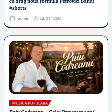
cu drag noua formulă Petrovici Band!
#shorts
admin
iul. 31, 2026
MUZICA POPULARA