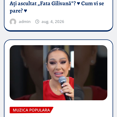
Ați ascultat „Fata Gilivană”? ♥️ Cum vi se
pare? ♥️
admin
aug. 4, 2026
MUZICA POPULARA