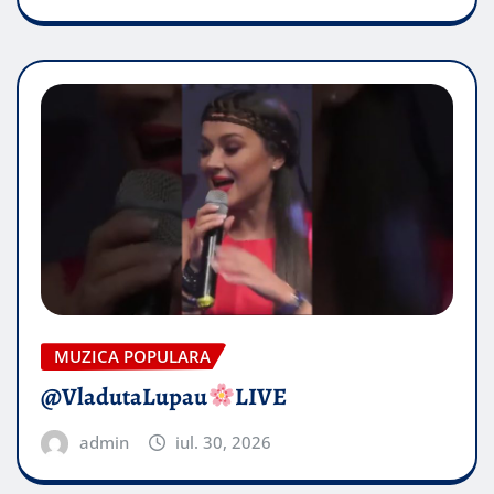
MUZICA POPULARA
​@VladutaLupau
LIVE
admin
iul. 30, 2026