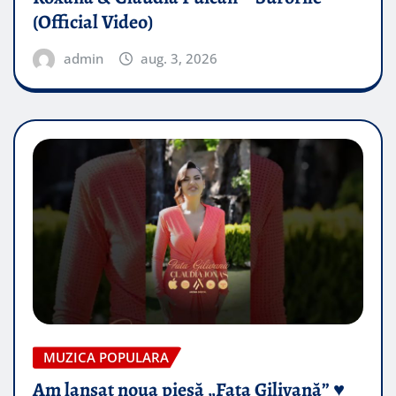
(Official Video)
admin
aug. 3, 2026
MUZICA POPULARA
Am lansat noua piesă „Fata Gilivană” ♥️