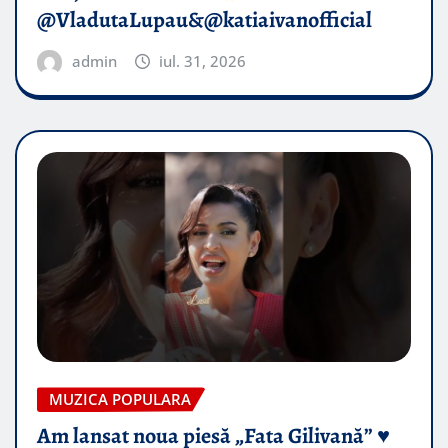
@VladutaLupau&@katiaivanofficial
admin
iul. 31, 2026
MUZICA POPULARA
Am lansat noua piesă „Fata Gilivană” ♥️