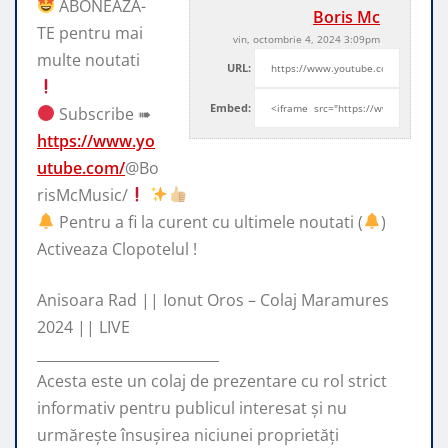
ABONEAZA-
Boris Mc
TE pentru mai
vin, octombrie 4, 2024 3:09pm
multe noutati
URL:
Embed:
Subscribe ➠
https://www.yo
utube.com/
@Bo
risMcMusic/
Pentru a fi la
curent cu ultimele noutati (
)
Activeaza Clopotelul !
Anisoara Rad || Ionut Oros – Colaj Maramures
2024 || LIVE
__________________________
Acesta este un colaj de prezentare cu rol strict
informativ pentru publicul interesat și nu
urmărește însușirea niciunei proprietăți