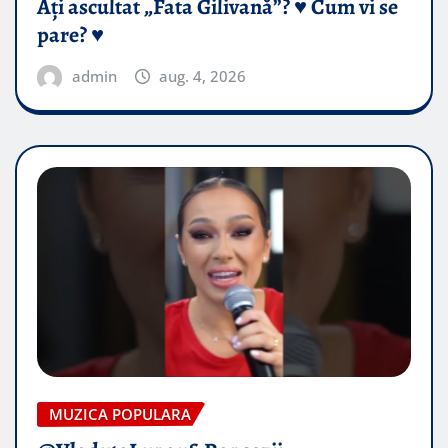
Ați ascultat „Fata Gilivană”? ♥️ Cum vi se
pare? ♥️
admin
aug. 4, 2026
MUZICA POPULARA