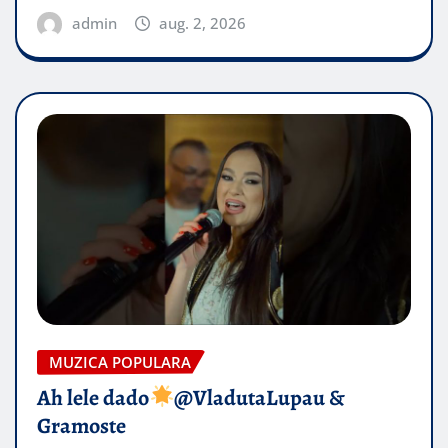
admin
aug. 2, 2026
MUZICA POPULARA
Ah lele dado​
@VladutaLupau &
Gramoste