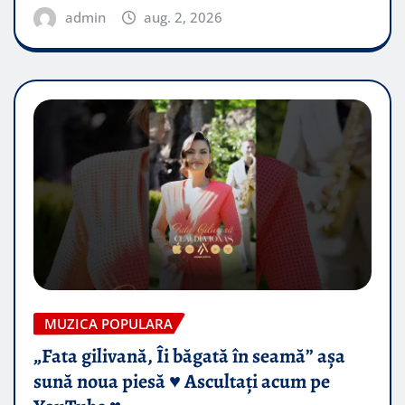
admin
aug. 2, 2026
MUZICA POPULARA
„Fata gilivană, Îi băgată în seamă” așa
sună noua piesă ♥️ Ascultați acum pe