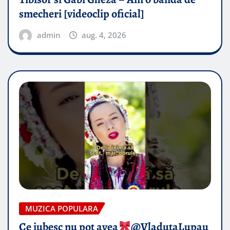
smecheri [videoclip oficial]
admin
aug. 4, 2026
MUZICA POPULARA
Ce iubesc nu pot avea
​@VladutaLupau