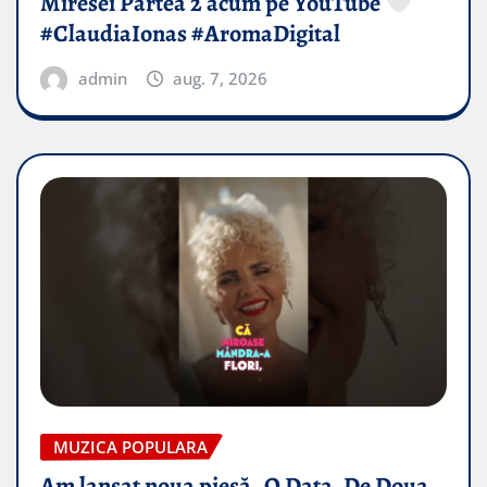
Miresei Partea 2 acum pe YouTube
#ClaudiaIonas #AromaDigital
admin
aug. 7, 2026
MUZICA POPULARA
Am lansat noua piesă „O Data, De Doua