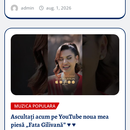
admin
aug. 1, 2026
MUZICA POPULARA
Ascultați acum pe YouTube noua mea
piesă „Fata Gilivană” ♥️ ♥️