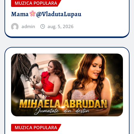
MUZICA POPULARA
Mama
@VladutaLupau
admin
aug. 5, 2026
MUZICA POPULARA