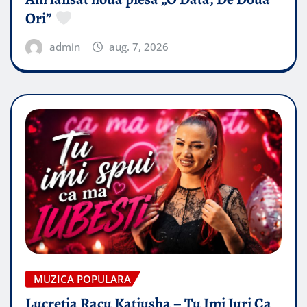
Ori”
admin
aug. 7, 2026
MUZICA POPULARA
Lucretia Racu Katiusha – Tu Imi Juri Ca