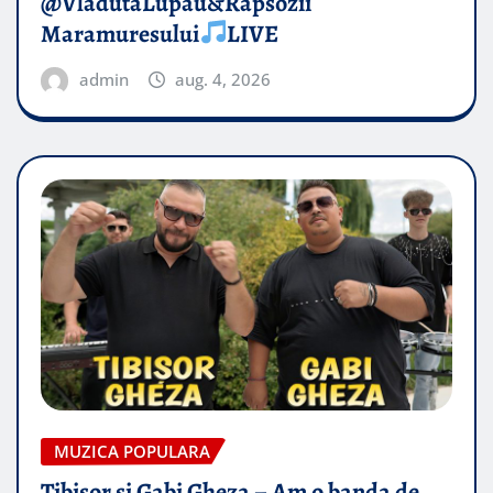
@VladutaLupau&Rapsozii
Maramuresului
LIVE
admin
aug. 4, 2026
MUZICA POPULARA
Tibisor si Gabi Gheza – Am o banda de