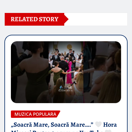
RELATED STORY
MUZICA POPULARA
„Soacră Mare, Soacră Mare….”
Hora