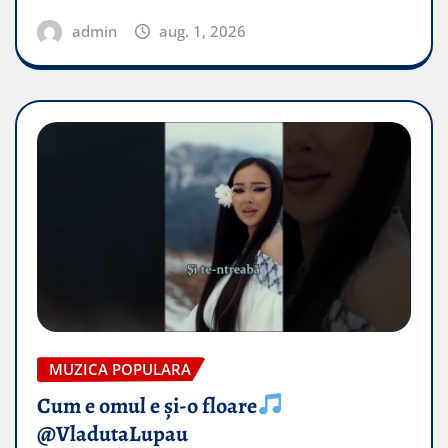
admin
aug. 1, 2026
MUZICA POPULARA
Cum e omul e și-o floare
@VladutaLupau