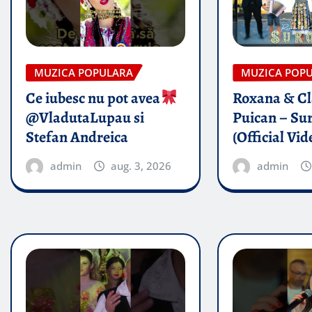
MUZICA POPULARA
MUZICA POP
Ce iubesc nu pot avea
Roxana & Cl
@VladutaLupau si
Puican – Sur
Stefan Andreica
(Official Vid
admin
aug. 3, 2026
admin