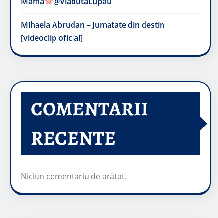
Mama
@VladutaLupau
Mihaela Abrudan – Jumatate din destin
[videoclip oficial]
COMENTARII
RECENTE
Niciun comentariu de arătat.