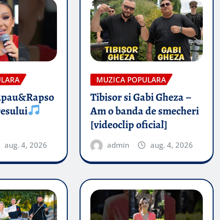
ULARA
MUZICA POPULARA
upau&Rapso
Tibisor si Gabi Gheza –
esului
Am o banda de smecheri
[videoclip oficial]
aug. 4, 2026
admin
aug. 4, 2026