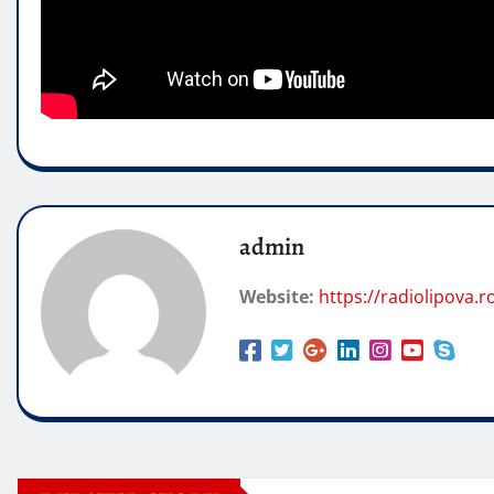
admin
Website:
https://radiolipova.r