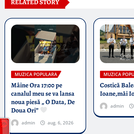
RELATED STORY
MUZICA POPULARA
MUZICA POP
Mâine Ora 17:00 pe
Costică Bale
canalul meu se va lansa
Ioane,măi I
noua piesă „ O Data, De
admin
Doua Ori”
admin
aug. 6, 2026