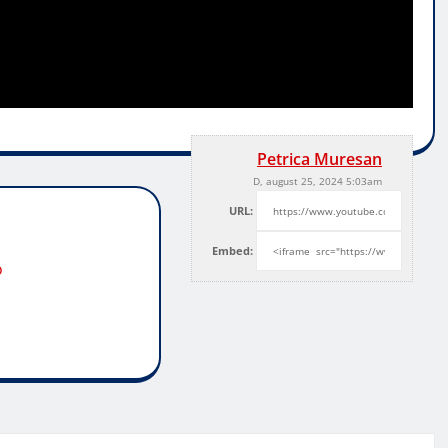
Petrica Muresan
D, august 25, 2024 5:03am
URL:
Embed:
o