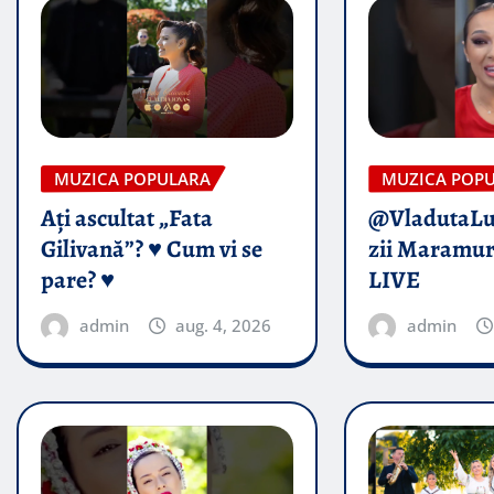
MUZICA POPULARA
MUZICA POP
Ați ascultat „Fata
@VladutaL
Gilivană”? ♥️ Cum vi se
zii Maramur
pare? ♥️
LIVE
admin
aug. 4, 2026
admin