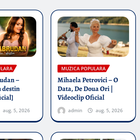
ULARA
MUZICA POPULARA
rudan –
Mihaela Petrovici – O
 destin
Data, De Doua Ori |
icial]
Videoclip Oficial
aug. 5, 2026
admin
aug. 5, 2026