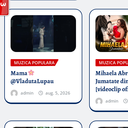
MUZICA POPULARA
MUZICA POP
Mama
Mihaela Ab
@VladutaLupau
Jumatate din
[videoclip of
admin
aug. 5, 2026
admin