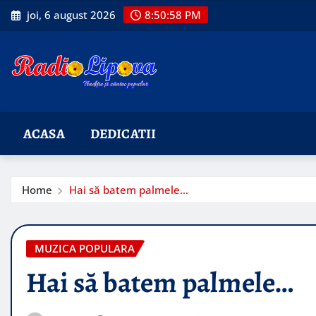
Skip
joi, 6 august 2026
8:50:59 PM
to
content
ACASA
DEDICATII
Home
Hai să batem palmele…
MUZICA POPULARA
Hai să batem palmele…