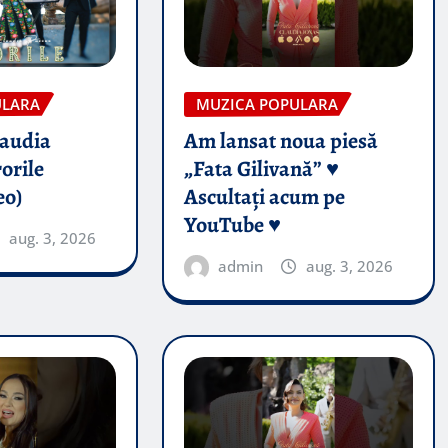
ULARA
MUZICA POPULARA
audia
Am lansat noua piesă
orile
„Fata Gilivană” ♥️
eo)
Ascultați acum pe
YouTube ♥️
aug. 3, 2026
admin
aug. 3, 2026