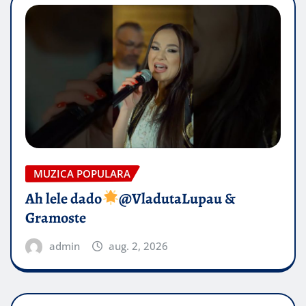
MUZICA POPULARA
Ah lele dado​
@VladutaLupau &
Gramoste
admin
aug. 2, 2026