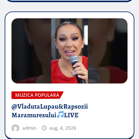
MUZICA POPULARA
@VladutaLupau&Rapsozii
Maramuresului
LIVE
admin
aug. 4, 2026