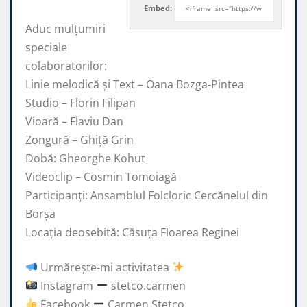
Embed:
Aduc mulțumiri
speciale
colaboratorilor:
Linie melodică și Text – Oana Bozga-Pintea
Studio – Florin
Filipan
Vioară – Flaviu Dan
Zongură – Ghiță Grin
Dobă: Gheorghe Kohut
Videoclip – Cosmin Tomoiagă
Participanți: Ansamblul Folcloric Cercănelul din
Borșa
Locația deosebită: Căsuța Floarea Reginei
Urmărește-mi activitatea
Instagram
stetco.carmen
Facebook
Carmen Stetco