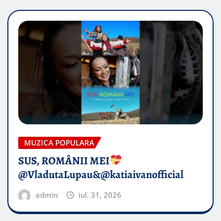
MUZICA POPULARA
SUS, ROMÂNII MEI
@VladutaLupau&@katiaivanofficial
admin
iul. 31, 2026