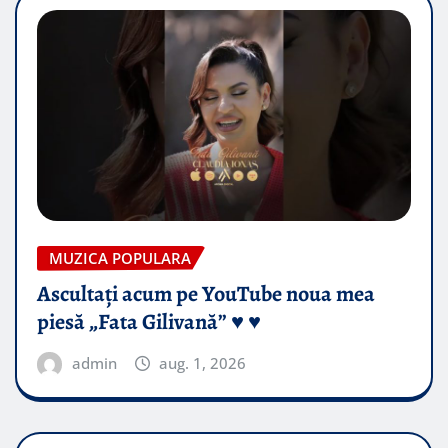
MUZICA POPULARA
Ascultați acum pe YouTube noua mea
piesă „Fata Gilivană” ♥️ ♥️
admin
aug. 1, 2026