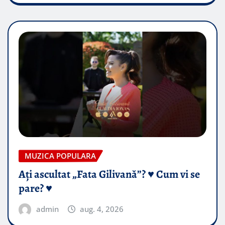
MUZICA POPULARA
Ați ascultat „Fata Gilivană”? ♥️ Cum vi se
pare? ♥️
admin
aug. 4, 2026