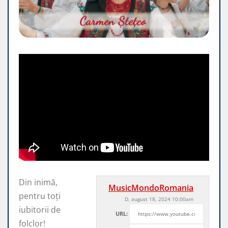
Din inimă,
MusicMondoRomania
pentru toți
D, august 18, 2024 10:00am
iubitorii de
URL:
folclor!