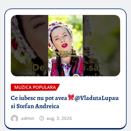
MUZICA POPULARA
Ce iubesc nu pot avea
​@VladutaLupau
si Stefan Andreica
admin
aug. 3, 2026