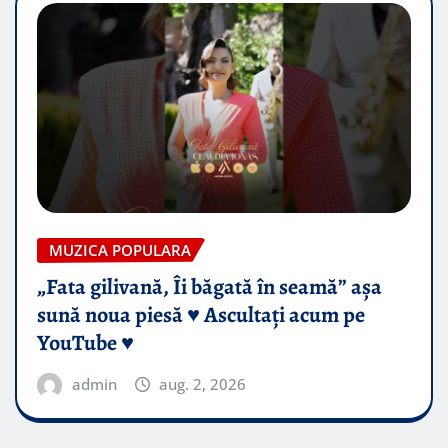
MUZICA POPULARA
„Fata gilivană, Îi băgată în seamă” așa
sună noua piesă ♥️ Ascultați acum pe
YouTube ♥️
admin
aug. 2, 2026