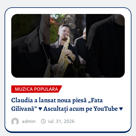
MUZICA POPULARA
Claudia a lansat noua piesă „Fata
Gilivană” ♥️ Ascultați acum pe YouTube ♥️
admin
iul. 31, 2026