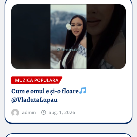
MUZICA POPULARA
Cum e omul e și-o floare
@VladutaLupau
admin
aug. 1, 2026