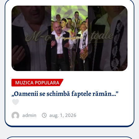
MUZICA POPULARA
„Oamenii se schimbă faptele rămân…”
admin
aug. 1, 2026