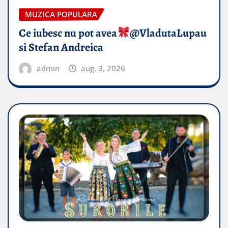
MUZICA POPULARA
Ce iubesc nu pot avea
​@VladutaLupau
si Stefan Andreica
admin
aug. 3, 2026