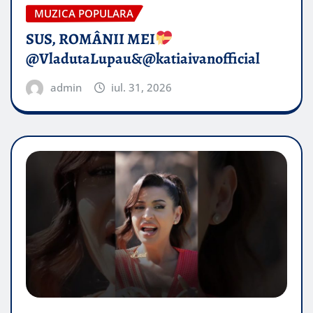
MUZICA POPULARA
SUS, ROMÂNII MEI
@VladutaLupau&@katiaivanofficial
admin
iul. 31, 2026