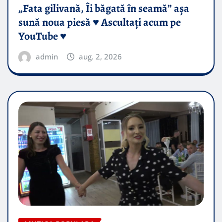
„Fata gilivană, Îi băgată în seamă” așa
sună noua piesă ♥️ Ascultați acum pe
YouTube ♥️
admin
aug. 2, 2026