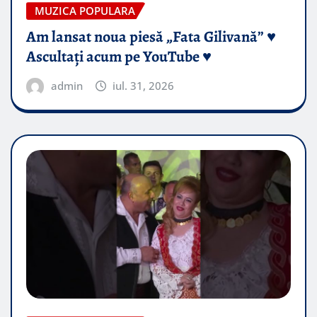
MUZICA POPULARA
Am lansat noua piesă „Fata Gilivană” ♥️
Ascultați acum pe YouTube ♥️
admin
iul. 31, 2026