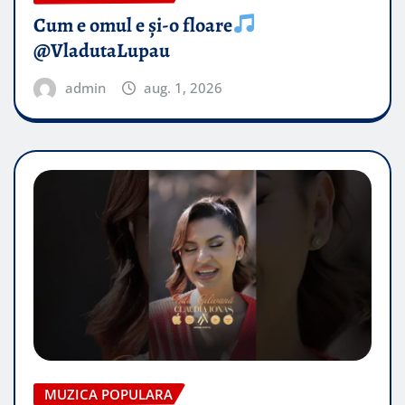
Cum e omul e și-o floare
@VladutaLupau
admin
aug. 1, 2026
MUZICA POPULARA