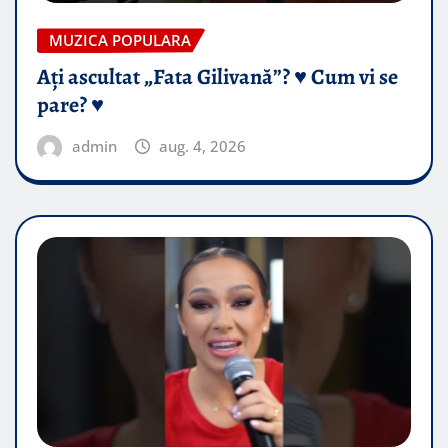
MUZICA POPULARA
Ați ascultat „Fata Gilivană”? ♥️ Cum vi se
pare? ♥️
admin
aug. 4, 2026