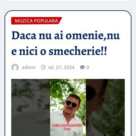
MUZICA POPULARA
Daca nu ai omenie,nu
e nici o smecherie!!
admin
iul. 27, 2024
0