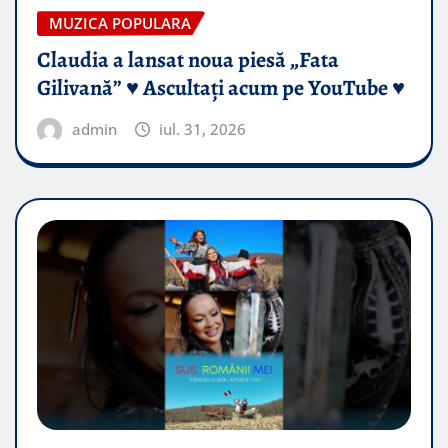
MUZICA POPULARA
Claudia a lansat noua piesă „Fata
Gilivană” ♥️ Ascultați acum pe YouTube ♥️
admin
iul. 31, 2026