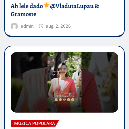
Ah lele dado​
@VladutaLupau &
Gramoste
admin
aug. 2, 2026
MUZICA POPULARA