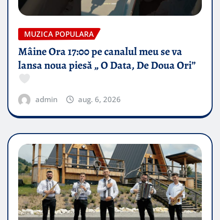
MUZICA POPULARA
Mâine Ora 17:00 pe canalul meu se va
lansa noua piesă „ O Data, De Doua Ori”
admin
aug. 6, 2026