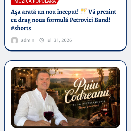
MUZICA POPULARA
Așa arată un nou început!
Vă prezint
cu drag noua formulă Petrovici Band!
#shorts
admin
iul. 31, 2026