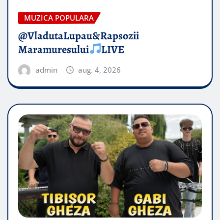
MUZICA POPULARA
@VladutaLupau&Rapsozii
Maramuresului
LIVE
admin
aug. 4, 2026