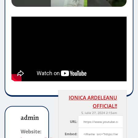
IONICA ARDELEANU
OFFICIAL!!
S, iulie 27, 2024 2:15am
admin
URL:
Website:
Embed: