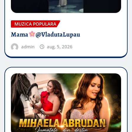
MUZICA POPULARA
Mama
@VladutaLupau
admin
aug. 5, 2026