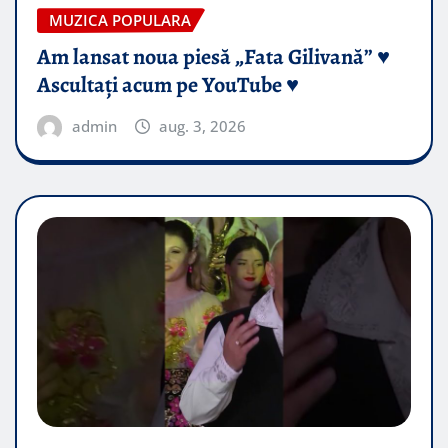
MUZICA POPULARA
Am lansat noua piesă „Fata Gilivană” ♥️
Ascultați acum pe YouTube ♥️
admin
aug. 3, 2026