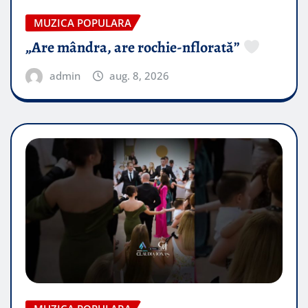
MUZICA POPULARA
„Are mândra, are rochie-nflorată”
admin
aug. 8, 2026