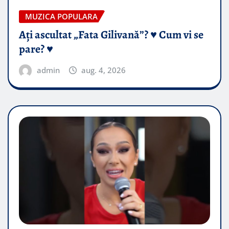
MUZICA POPULARA
Ați ascultat „Fata Gilivană”? ♥️ Cum vi se
pare? ♥️
admin
aug. 4, 2026