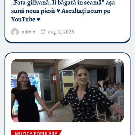
„Fata gilivană, Îi băgată în seamă” așa
sună noua piesă ♥️ Ascultați acum pe
YouTube ♥️
admin
aug. 2, 2026
MUZICA POPULARA