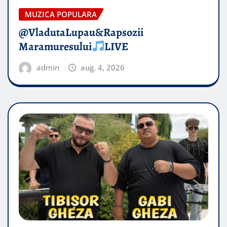
MUZICA POPULARA
@VladutaLupau&Rapsozii
Maramuresului
LIVE
admin
aug. 4, 2026