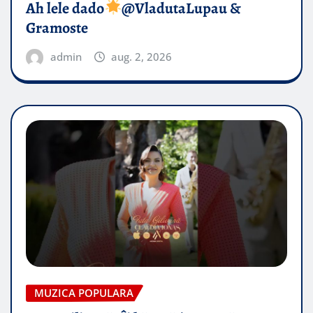
Ah lele dado​
@VladutaLupau &
Gramoste
admin
aug. 2, 2026
MUZICA POPULARA