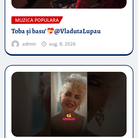
MUZICA POPULARA
Toba și basu’
@VladutaLupau
admin
aug. 8, 2026