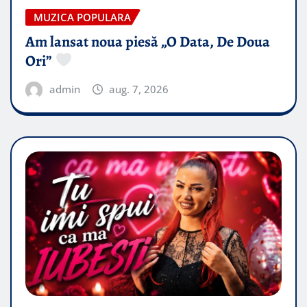
MUZICA POPULARA
Am lansat noua piesă „O Data, De Doua
Ori”
admin
aug. 7, 2026