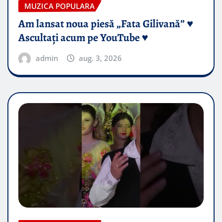
MUZICA POPULARA
Am lansat noua piesă „Fata Gilivană” ♥️
Ascultați acum pe YouTube ♥️
admin
aug. 3, 2026