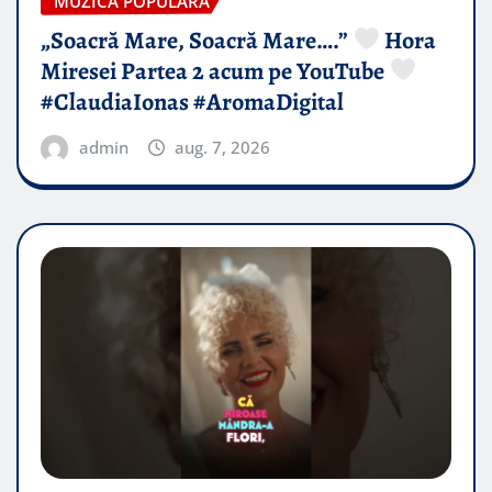
MUZICA POPULARA
„Soacră Mare, Soacră Mare….”
Hora
Miresei Partea 2 acum pe YouTube
#ClaudiaIonas #AromaDigital
admin
aug. 7, 2026