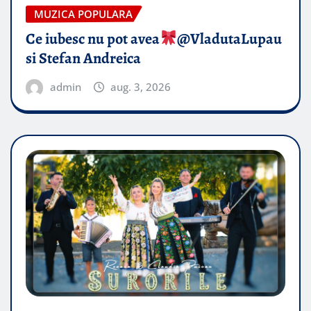
MUZICA POPULARA
Ce iubesc nu pot avea
​@VladutaLupau
si Stefan Andreica
admin
aug. 3, 2026