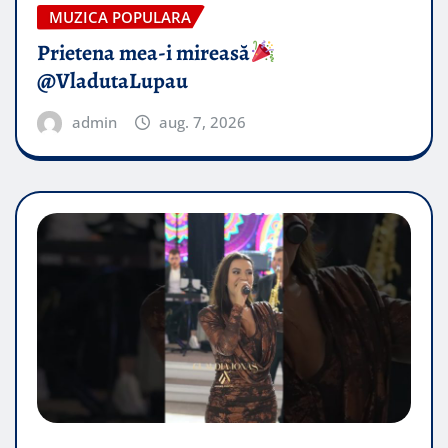
MUZICA POPULARA
Prietena mea-i mireasă​
@VladutaLupau
admin
aug. 7, 2026