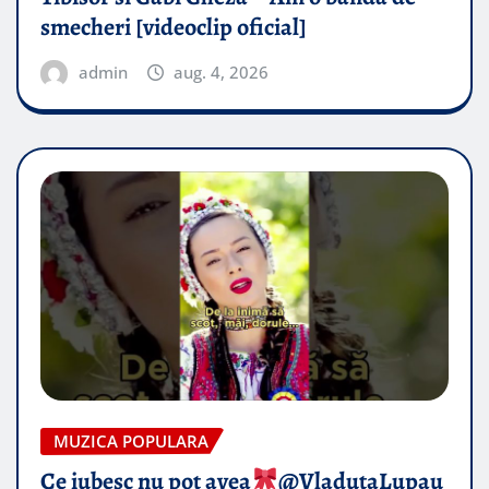
smecheri [videoclip oficial]
admin
aug. 4, 2026
MUZICA POPULARA
Ce iubesc nu pot avea
​@VladutaLupau