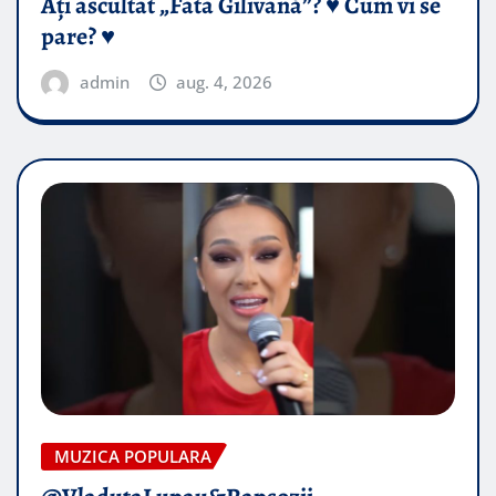
Ați ascultat „Fata Gilivană”? ♥️ Cum vi se
pare? ♥️
admin
aug. 4, 2026
MUZICA POPULARA