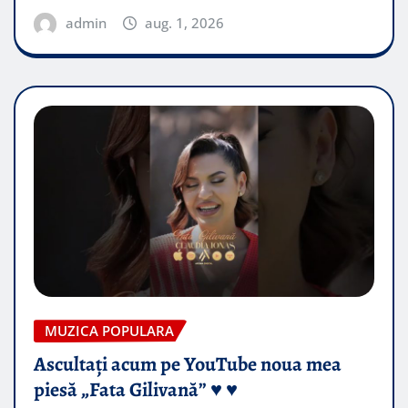
admin
aug. 1, 2026
MUZICA POPULARA
Ascultați acum pe YouTube noua mea
piesă „Fata Gilivană” ♥️ ♥️