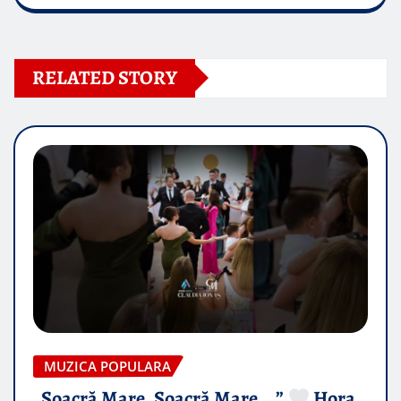
RELATED STORY
MUZICA POPULARA
„Soacră Mare, Soacră Mare….”
Hora