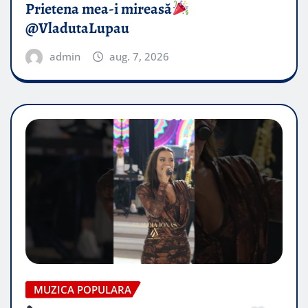
Prietena mea-i mireasă​
@VladutaLupau
admin
aug. 7, 2026
MUZICA POPULARA