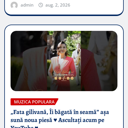
admin
aug. 2, 2026
MUZICA POPULARA
„Fata gilivană, Îi băgată în seamă” așa
sună noua piesă ♥️ Ascultați acum pe