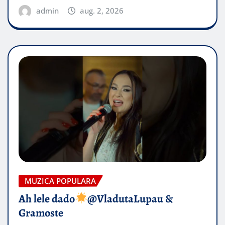
admin
aug. 2, 2026
MUZICA POPULARA
Ah lele dado​
@VladutaLupau &
Gramoste