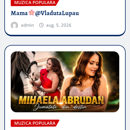
MUZICA POPULARA
Mama
@VladutaLupau
admin
aug. 5, 2026
MUZICA POPULARA