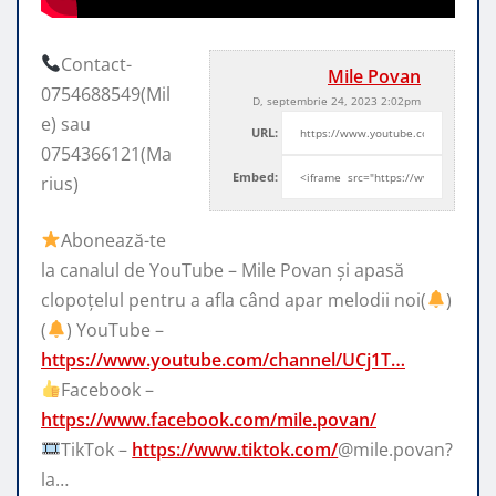
Contact-
Mile Povan
0754688549(Mil
D, septembrie 24, 2023 2:02pm
e) sau
URL:
0754366121(Ma
Embed:
rius)
Abonează-te
la canalul de YouTube – Mile Povan și apasă
clopoțelul pentru a afla când apar melodii
noi(
)
(
) YouTube –
https://www.youtube.com/channel/UCj1T…
Facebook –
https://www.facebook.com/mile.povan/
TikTok –
https://www.tiktok.com/
@mile.povan?
la…