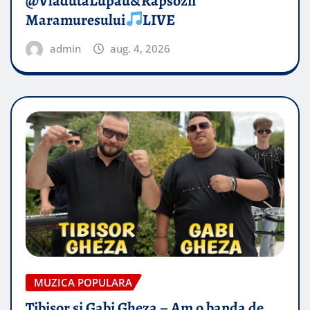
@VladutaLupau&Rapsozii
Maramuresului
LIVE
admin
aug. 4, 2026
MUZICA POPULARA
Tibisor si Gabi Gheza – Am o banda de