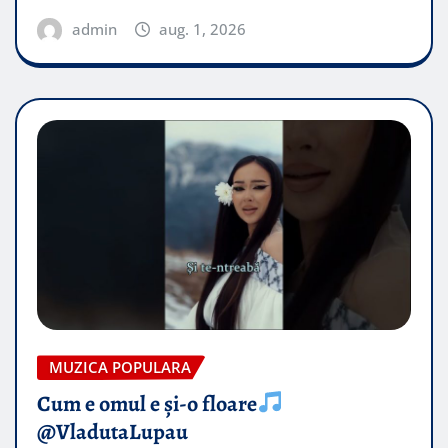
admin
aug. 1, 2026
MUZICA POPULARA
Cum e omul e și-o floare
@VladutaLupau