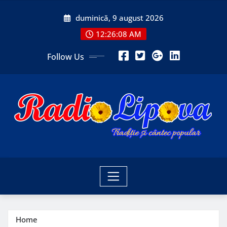
Skip
duminică, 9 august 2026
to
content
12:26:10 AM
Follow Us
Home