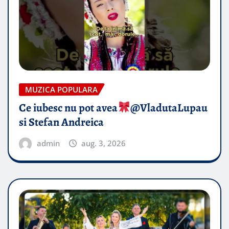
MUZICA POPULARA
Ce iubesc nu pot avea
​@VladutaLupau
si Stefan Andreica
admin
aug. 3, 2026