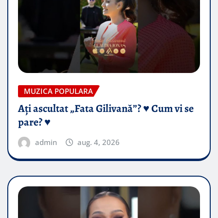
MUZICA POPULARA
Ați ascultat „Fata Gilivană”? ♥️ Cum vi se
pare? ♥️
admin
aug. 4, 2026