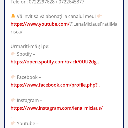
Telefon: 0722297628 / 0722645377
Vă invit să vă abonați la canalul meu!
https://www.youtube.com/
@LenaMiclausFratiiMa
risca/
Urmăriți-mă și pe:
Spotify –
https://open.spotify.com/track/0UU2dg..
.
Facebook –
https://www.facebook.com/profile.php?..
.
Instagram –
https://www.instagram.com/lena_miclaus/
.
Youtube –