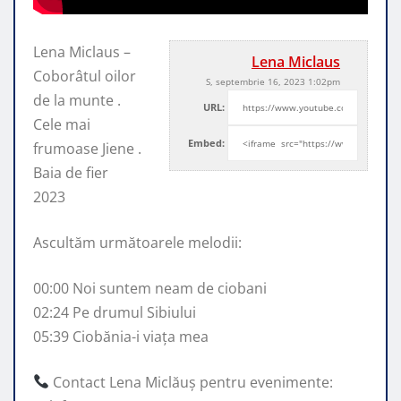
Lena Miclaus –
Lena Miclaus
Coborâtul oilor
S, septembrie 16, 2023 1:02pm
de la munte .
URL:
Cele mai
Embed:
frumoase Jiene .
Baia de fier
2023
Ascultăm următoarele melodii:
00:00 Noi suntem neam de ciobani
02:24 Pe drumul Sibiului
05:39 Ciobănia-i viața mea
Contact Lena Miclăuș pentru evenimente: