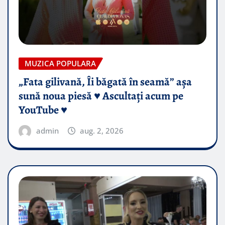
MUZICA POPULARA
„Fata gilivană, Îi băgată în seamă” așa
sună noua piesă ♥️ Ascultați acum pe
YouTube ♥️
admin
aug. 2, 2026