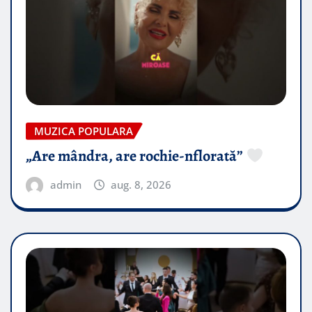
MUZICA POPULARA
„Are mândra, are rochie-nflorată”
admin
aug. 8, 2026